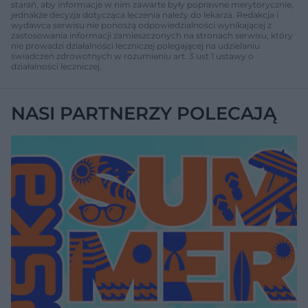
starań, aby informacje w nim zawarte były poprawne merytorycznie,
jednakże decyzja dotycząca leczenia należy do lekarza. Redakcja i
wydawca serwisu nie ponoszą odpowiedzialności wynikającej z
zastosowania informacji zamieszczonych na stronach serwisu, który
nie prowadzi działalności leczniczej polegającej na udzielaniu
świadczeń zdrowotnych w rozumieniu art. 3 ust 1 ustawy o
działalności leczniczej.
NASI PARTNERZY POLECAJĄ