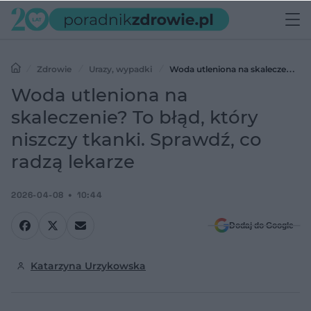
Zdrowie
Urazy, wypadki
Woda utleniona na skaleczenie?
To błąd, który niszczy tkanki. Sprawdź, co radzą lekarze
Woda utleniona na
skaleczenie? To błąd, który
niszczy tkanki. Sprawdź, co
radzą lekarze
2026-04-08
10:44
Dodaj do Google
Katarzyna Urzykowska