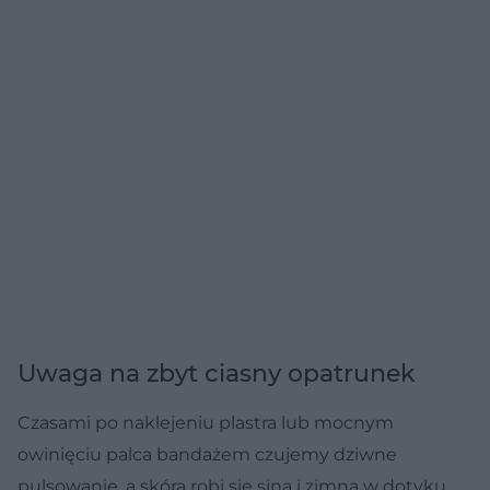
Uwaga na zbyt ciasny opatrunek
Czasami po naklejeniu plastra lub mocnym
owinięciu palca bandażem czujemy dziwne
pulsowanie, a skóra robi się sina i zimna w dotyku.