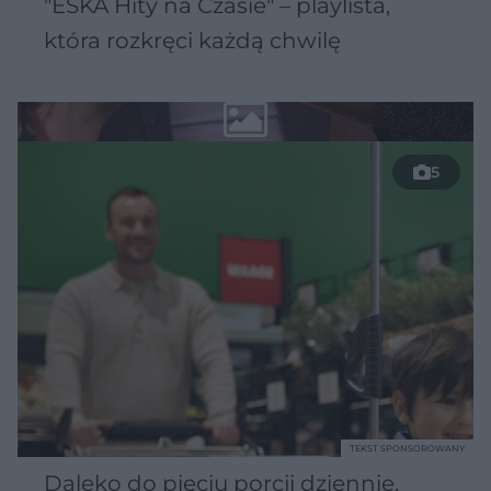
"ESKA Hity na Czasie" – playlista,
która rozkręci każdą chwilę
5
TEKST SPONSOROWANY
Daleko do pięciu porcji dziennie.