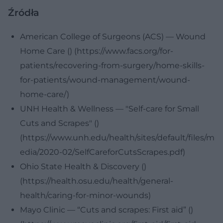
Źródła
American College of Surgeons (ACS) — Wound
Home Care () (https://www.facs.org/for-
patients/recovering-from-surgery/home-skills-
for-patients/wound-management/wound-
home-care/)
UNH Health & Wellness — "Self-care for Small
Cuts and Scrapes" ()
(https://www.unh.edu/health/sites/default/files/m
edia/2020-02/SelfCareforCutsScrapes.pdf)
Ohio State Health & Discovery ()
(https://health.osu.edu/health/general-
health/caring-for-minor-wounds)
Mayo Clinic — “Cuts and scrapes: First aid” ()