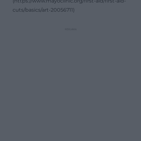
(https://www.mayoclinic.org/first-aid/first-aid-
cuts/basics/art-20056711)