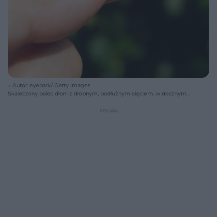
Autor: eyepark/ Getty Images
Skaleczony palec dłoni z drobnym, podłużnym cięciem, widocznym
na opuszku, na zielonym, rozmazanym tle. Zdjęcie ilustruje błędy w
opatrywaniu ran. Na temat prawidłowego opatrywania ran można
przeczytać na portalu Poradnik Zdrowie.