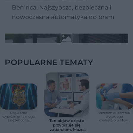
Beninca. Najszybsza, bezpieczna i
nowoczesna automatyka do bram
POPULARNE TEMATY
Regularne
Przełom w leczeniu
wypróżnienia mogą
wysokiego
zależeć od tej
cholesterolu. Nowa
Ten objaw często
witaminy. Odkrycie
terapia zmniejszyła
przypisuje się
zaskoczyło
LDL o ponad połowę
zaparciom. Może
naukowców