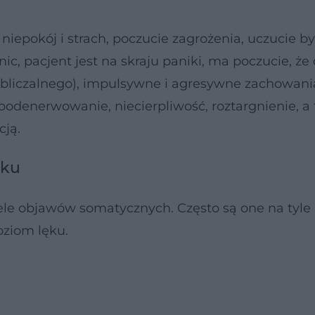
epokój i strach, poczucie zagrożenia, uczucie by
ic, pacjent jest na skraju paniki, ma poczucie, że 
obliczalnego), impulsywne i agresywne zachowani
a, podenerwowanie, niecierpliwość, roztargnienie, a
cją.
ęku
iele objawów somatycznych. Często są one na tyle
oziom lęku.