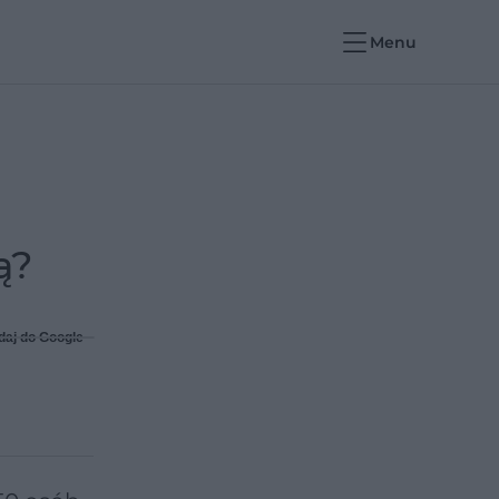
Menu
ą?
daj do Google