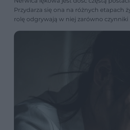
Nerwica lękowa jest dość częstą postac
Przydarza się ona na różnych etapach ży
rolę odgrywają w niej zarówno czynniki 