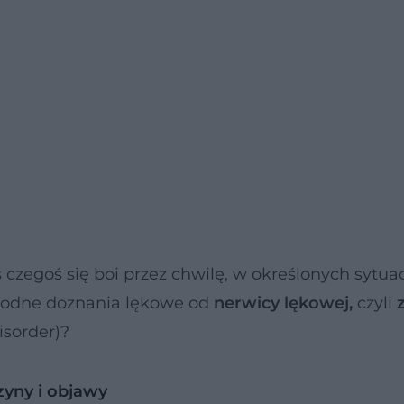
 czegoś się boi przez chwilę, w określonych sytua
łagodne doznania lękowe od
nerwicy lękowej,
czyli
isorder)?
zyny i objawy