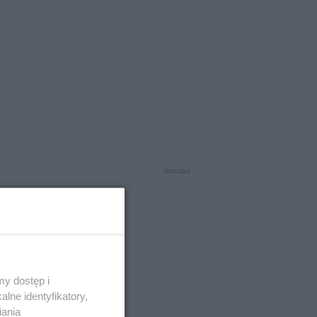
y dostęp i
lne identyfikatory,
przed
iania