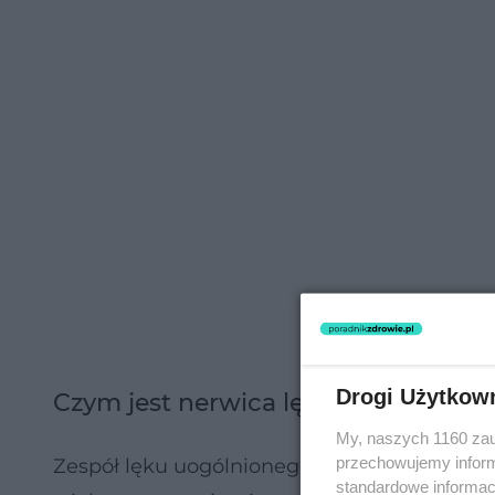
Drogi Użytkow
Czym jest nerwica lękowa
My, naszych 1160 zau
przechowujemy informa
Zespół lęku uogólnionego, czyli
nerwica
lęk
standardowe informac