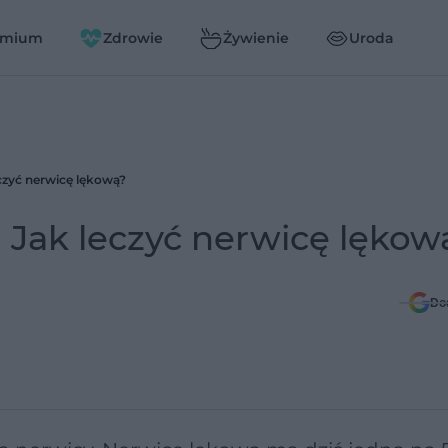
emium
Zdrowie
Żywienie
Uroda
eczyć nerwicę lękową?
. Jak leczyć nerwicę lękow
Do