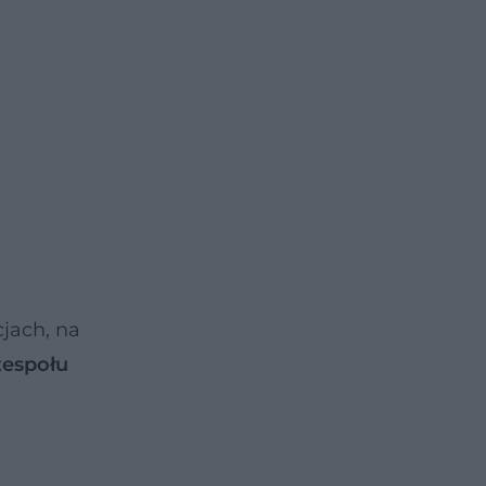
cjach, na
zespołu