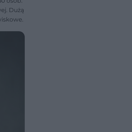
50 osób.
wej. Dużą
wiskowe.