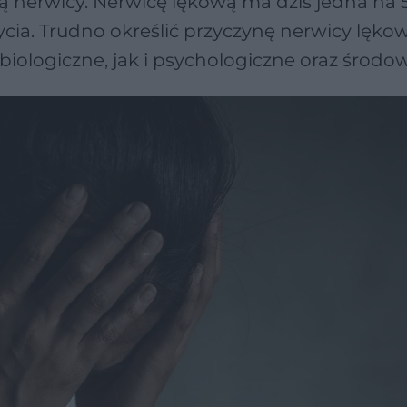
ią nerwicy. Nerwicę lękową ma dziś jedna na 
cia. Trudno określić przyczynę nerwicy lęko
biologiczne, jak i psychologiczne oraz środo