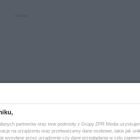
niku,
fanych partnerów oraz inne podmioty z Grupy ZPR Media uzyskujem
cje na urządzeniu oraz przetwarzamy dane osobowe, takie jak unika
owa to choroba przewlekła. Objawia się strachem 
je wysyłane przez urządzenie czy dane przeglądania w celu zapewn