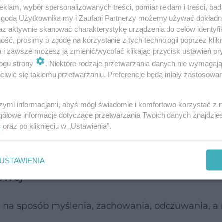
jest nieokreślony i utrwalony.
klam, wybór spersonalizowanych treści, pomiar reklam i treści, bad
 zgodą Użytkownika my i Zaufani Partnerzy możemy używać dokład
az aktywnie skanować charakterystykę urządzenia do celów identyfi
 właściwie zawsze. Lęk nie opuszcza ich nawet w
ść, prosimy o zgodę na korzystanie z tych technologii poprzez klikn
nych, wręcz relaksujących.
a i zawsze możesz ją zmienić/wycofać klikając przycisk ustawień pr
ogu strony
. Niektóre rodzaje przetwarzania danych nie wymagaj
a nerwicę lękową nie pamiętają, kiedy czuły się
iwić się takiemu przetwarzaniu. Preferencje będą miały zastosowanie
 lęk tym większa jego intensywność.
szymi informacjami, abyś mógł świadomie i komfortowo korzystać z
gółowe informacje dotyczące przetwarzania Twoich danych znajdzi
a działaniami, może wręcz uniemożliwić ich nor
s
oraz po kliknięciu w „Ustawienia”.
soby chore w ogóle nie opuszczają domu, zdarza 
USTAWIENIA
owej
 na sposób myślenia, zachowania, odczuwania, a