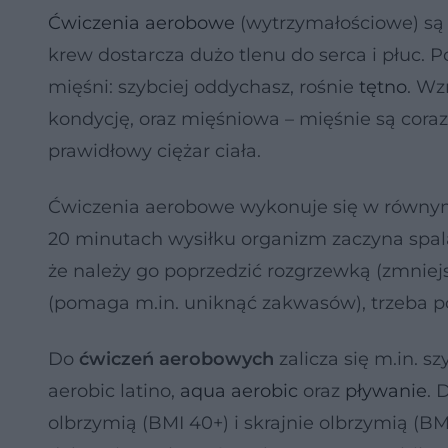
Ćwiczenia aerobowe
(wytrzymałościowe) są 
krew dostarcza dużo tlenu do serca i płuc.
mięśni: szybciej oddychasz, rośnie
tętno
. Wz
kondycję, oraz mięśniowa – mięśnie są coraz 
prawidłowy ciężar ciała.
Ćwiczenia aerobowe wykonuje się w równym
20 minutach wysiłku organizm zaczyna spala
że należy go poprzedzić rozgrzewką (zmniejs
(pomaga m.in. uniknąć zakwasów), trzeba po
Do
ćwiczeń aerobowych
zalicza się m.in. s
aerobic latino,
aqua aerobic
oraz
pływanie
. 
olbrzymią (BMI 40+) i skrajnie olbrzymią (B