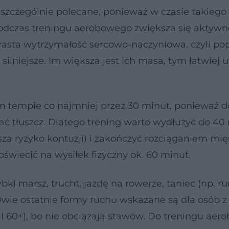
szczególnie polecane, ponieważ w czasie takiego
 Podczas treningu aerobowego zwiększa się aktywn
rasta wytrzymałość sercowo-naczyniowa, czyli po
silniejsze. Im większa jest ich masa, tym łatwiej 
 tempie co najmniej przez 30 minut, ponieważ d
ć tłuszcz. Dlatego trening warto wydłużyć do 40 
za ryzyko kontuzji) i zakończyć rozciąganiem mię
świecić na wysiłek fizyczny ok. 60 minut.
zybki marsz, trucht, jazdę na rowerze, taniec (np. r
Dwie ostatnie formy ruchu wskazane są dla osób z 
MI 60+), bo nie obciążają stawów. Do treningu ae