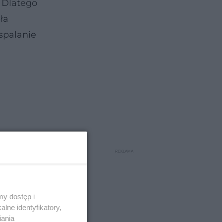
. Dlatego
ła
 spalanie
y dostęp i
lne identyfikatory,
iania