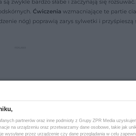
 są zwykle bardzo słabe i zaczynają się rozsuwać
podskórnych.
Ćwiczenia
wzmacniające te partie cia
dzenie nóg) poprawią zarys sylwetki i przyśpieszą
niku,
fanych partnerów oraz inne podmioty z Grupy ZPR Media uzyskujem
cje na urządzeniu oraz przetwarzamy dane osobowe, takie jak unika
je wysyłane przez urządzenie czy dane przeglądania w celu zapewn