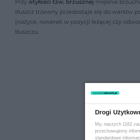
Przy
otyłości tzw. brzusznej
mięśnie brzucha
tłuszcz trzewny przedostaje się do warstw 
(nożyce, rowerek w pozycji leżącej czy odwo
tłuszczu.
Drogi Użytkow
My, naszych 1162 zau
przechowujemy informa
standardowe informac