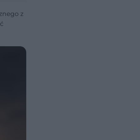
cznego z
ąć