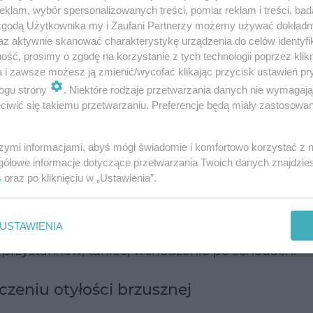
klam, wybór spersonalizowanych treści, pomiar reklam i treści, bad
 zgodą Użytkownika my i Zaufani Partnerzy możemy używać dokład
az aktywnie skanować charakterystykę urządzenia do celów identyfi
iegania, ale nie do siedzenia. Dlatego dla prawi
ść, prosimy o zgodę na korzystanie z tych technologii poprzez klikn
a i zawsze możesz ją zmienić/wycofać klikając przycisk ustawień pr
 tysięcy kroków dziennie. Jednak sporo osób ogra
ogu strony
. Niektóre rodzaje przetwarzania danych nie wymagaj
iąc kroków, a niektórzy nie osiągają nawet takie
iwić się takiemu przetwarzaniu. Preferencje będą miały zastosowanie
pomoże pozbyć się nadmiaru tkanki tłuszczowej.
szymi informacjami, abyś mógł świadomie i komfortowo korzystać z
ością tzw. brzuszną aktywność fizyczna musi być w
gółowe informacje dotyczące przetwarzania Twoich danych znajdzi
s
oraz po kliknięciu w „Ustawienia”.
w tygodniu przez 30-60 minut. Wielu osobom wyda 
ami zawodowymi i rodzinnymi. Ale pamiętajmy, że
USTAWIENIA
fizycznej, a zatem także np. długi spacer z psem,
2 przystanków, taniec, wchodzenie po schodach.
zeniu otyłości brzusznej