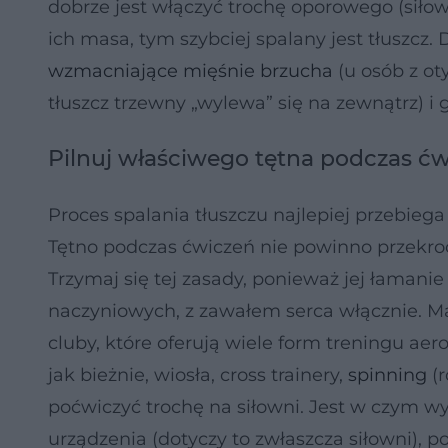
dobrze jest włączyć trochę oporowego (siło
ich masa, tym szybciej spalany jest tłuszc
wzmacniające mięśnie brzucha
(u osób z ot
tłuszcz trzewny „wylewa” się na zewnątrz) i 
Pilnuj właściwego tętna podczas ćw
Proces spalania tłuszczu najlepiej przebie
Tętno podczas ćwiczeń nie powinno przekro
Trzymaj się tej zasady, ponieważ jej łamani
naczyniowych, z zawałem serca włącznie. Mas
cluby, które oferują wiele form treningu ae
jak bieżnie, wiosła, cross trainery,
spinning
(r
poćwiczyć trochę na siłowni. Jest w czym wy
urządzenia (dotyczy to zwłaszcza siłowni), p