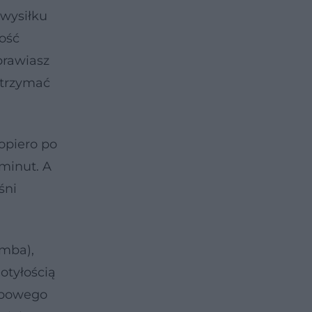
 wysiłku
ość
prawiasz
utrzymać
opiero po
minut. A
śni
umba),
otyłością
robowego