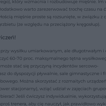
wego), który wzmacnia i rozbudowuje mięśnie. Im
z. Dodatkowo warto zarezerwować trochę czasu na
ć
yłością mięśnie proste są rozsunięte, w związku z
grzbietu (ze względu na przeciążony kręgosłup).
iczeń!
ga przy wysiłku umiarkowanym, ale długotrwałym i
czyć 60-70 proc. maksymalnego tętna wysiłkowe
e może stać się przyczyną incydentów sercowo-
z do dyspozycji pływalnie, sale gimnastyczne i fi
robowego. Można skorzystać z rozmaitych urządzeń
ower stacjonarny), wziąć udział w zajęciach grup
bierać! Jeśli ćwiczysz indywidualnie, wykorzystuj
oproś
trenera
, aby cię nauczył, jak prawidłowo w