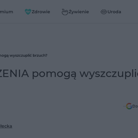
emium
Zdrowie
Żywienie
Uroda
ogą wyszczuplić brzuch?
ZENIA pomogą wyszczupli
Do
łecka