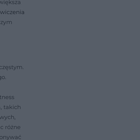
 większa
wiczenia
 czym
 częstym.
go.
tness
, takich
owych,
ąc różne
ykonywać