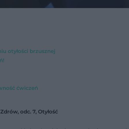
u otyłości brzusznej
ń!
ywność ćwiczeń
Zdrów, odc. 7, Otyłość