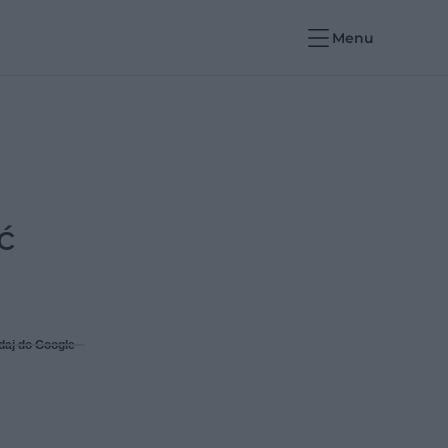
Menu
ć
daj do Google