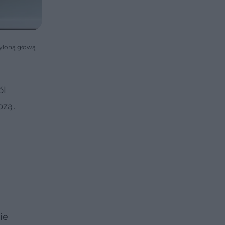
hyloną głową
ól
ozą.
ie