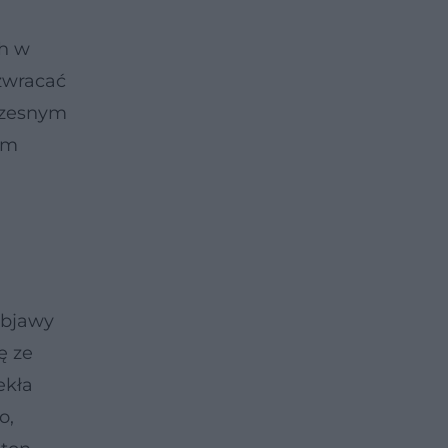
ch w
 zwracać
wczesnym
em
objawy
ę ze
ekła
o,