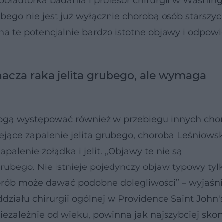
półautorka badania i profesor chirurgii w Washin
ubego nie jest już wyłącznie chorobą osób starszyc
na te potencjalnie bardzo istotne objawy i odpow
acza raka jelita grubego, ale wymaga
mogą występować również w przebiegu innych cho
jące zapalenie jelita grubego, choroba Leśniows
alenie żołądka i jelit. „Objawy te nie są
grubego. Nie istnieje pojedynczy objaw typowy tyl
rób może dawać podobne dolegliwości” – wyjaśni
ddziału chirurgii ogólnej w Providence Saint John'
niezależnie od wieku, powinna jak najszybciej sk