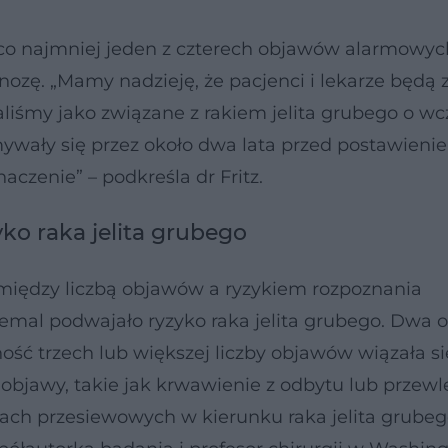
co najmniej jeden z czterech objawów alarmowy
nozę. „Mamy nadzieję, że pacjenci i lekarze będą
aliśmy jako związane z rakiem jelita grubego o 
ywały się przez około dwa lata przed postawieni
czenie” – podkreśla dr Fritz.
ko raka jelita grubego
między liczbą objawów a ryzykiem rozpoznania
mal podwajało ryzyko raka jelita grubego. Dwa 
ość trzech lub większej liczby objawów wiązała si
 objawy, takie jak krwawienie z odbytu lub przewl
ach przesiewowych w kierunku raka jelita grubeg