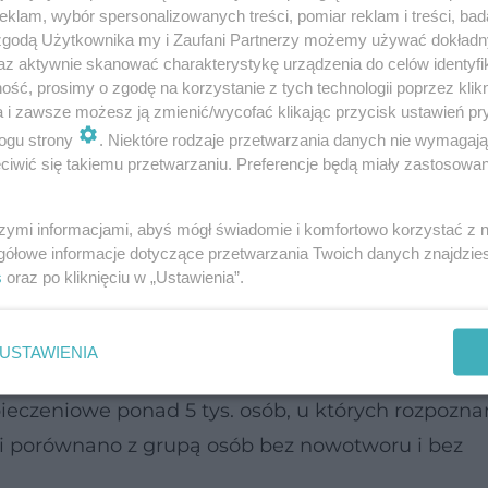
klam, wybór spersonalizowanych treści, pomiar reklam i treści, bad
 zgodą Użytkownika my i Zaufani Partnerzy możemy używać dokład
az aktywnie skanować charakterystykę urządzenia do celów identyfi
ść, prosimy o zgodę na korzystanie z tych technologii poprzez klikn
a i zawsze możesz ją zmienić/wycofać klikając przycisk ustawień pr
ogu strony
. Niektóre rodzaje przetwarzania danych nie wymagaj
iwić się takiemu przetwarzaniu. Preferencje będą miały zastosowanie
 mogą pojawić się dwa lata przed diagn
szymi informacjami, abyś mógł świadomie i komfortowo korzystać z
gółowe informacje dotyczące przetwarzania Twoich danych znajdzi
dium często pozostają niezauważone lub są
s
oraz po kliknięciu w „Ustawienia”.
Badanie opublikowane w 2023 roku wskazało czte
d trzech miesięcy do dwóch lat przed rozpoznani
USTAWIENIA
 odbytu, przewlekła biegunka oraz niedokrwistość
ieczeniowe ponad 5 tys. osób, u których rozpozna
iki porównano z grupą osób bez nowotworu i bez