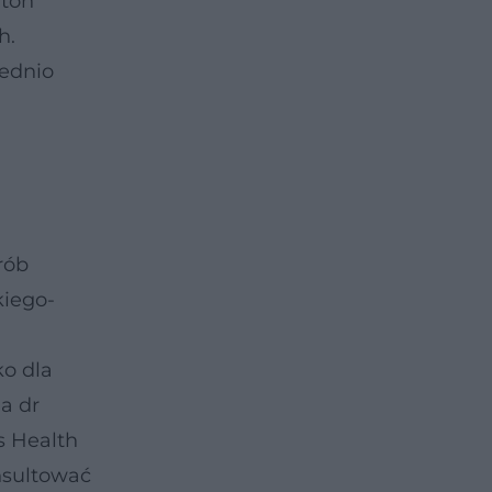
gton
h.
iednio
rób
kiego-
ko dla
a dr
s Health
onsultować