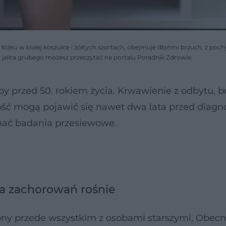
łóżku w białej koszulce i żółtych szortach, obejmuje dłońmi brzuch, z poc
a jelita grubego możesz przeczytać na portalu Poradnik Zdrowie.
by przed 50. rokiem życia. Krwawienie z odbytu, b
ość mogą pojawić się nawet dwa lata przed diagn
onać badania przesiewowe.
ba zachorowań rośnie
zony przede wszystkim z osobami starszymi. Obecn