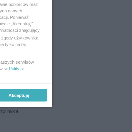
anie odbiorców oraz
nych danych
kacji. Ponieważ
ięcie „Akceptuję”.
ywatności znajdujący
ą zgody użytkownika,
 tylko na tej
ozą
 naszych serwisów
esz w
Polityce
ry
em
Akceptuję
 z
no raka