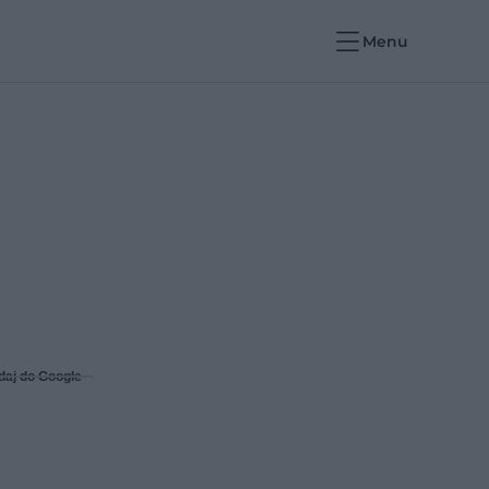
Menu
daj do Google