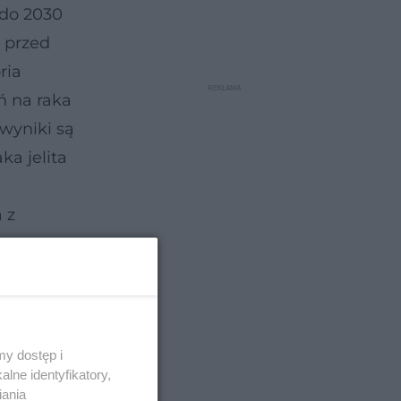
 do 2030
 przed
ria
ń na raka
wyniki są
a jelita
 z
y dostęp i
lne identyfikatory,
iania