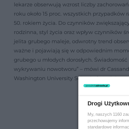
lekarze obserwują wzrost liczby zachorowa
roku około 15 proc. wszystkich przypadków 
50. rokiem życia. Do czynników zwiększający
rodzinna, styl życia oraz wpływ czynników 
jelita grubego maleje, odwrotny trend obse
ważne i pojawiają się w odpowiednim momen
grubego u młodych dorosłych. Świadomość
wykrywaniu nowotworu” – mówi dr Cassandra 
Washington University School of Medicine.
Drogi Użytkow
My, naszych 1160 zau
przechowujemy informa
standardowe informac