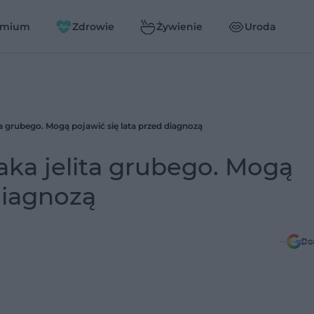
emium
Zdrowie
Żywienie
Uroda
ta grubego. Mogą pojawić się lata przed diagnozą
raka jelita grubego. Mogą
diagnozą
Do