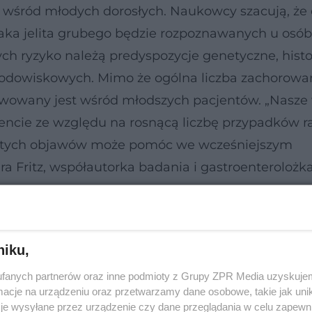
ń wśród młodych dorosłych. Naukowcy szacują, że
raka jelita grubego będzie rozpoznawanych u osób
ch ryzyko należą predyspozycje genetyczne, histo
środowiskowych. Mimo że ogólna liczba zachorowa
rwowany jest wśród młodszych pacjentów. „Nasze 
cie ze względu na rosnącą liczbę przypadków rak
 tych objawów może pomóc we wcześniejszym
Fritz, współautorka badania i gastroenterolożka
niku,
fanych partnerów oraz inne podmioty z Grupy ZPR Media uzyskujem
cje na urządzeniu oraz przetwarzamy dane osobowe, takie jak unika
je wysyłane przez urządzenie czy dane przeglądania w celu zapewn