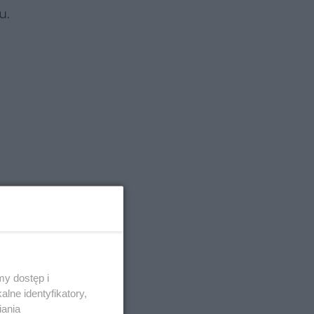
u.
y dostęp i
lne identyfikatory,
iania
ś zmianę -