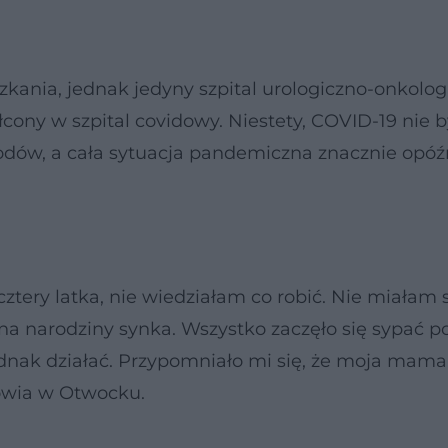
kania, jednak jedyny szpital urologiczno-onkolog
ałcony w szpital covidowy. Niestety, COVID-19 nie b
wodów, a cała sytuacja pandemiczna znacznie opóź
cztery latka, nie wiedziałam co robić. Nie miałam 
 narodziny synka. Wszystko zaczęło się sypać po 
dnak działać. Przypomniało mi się, że moja mama
owia w Otwocku.