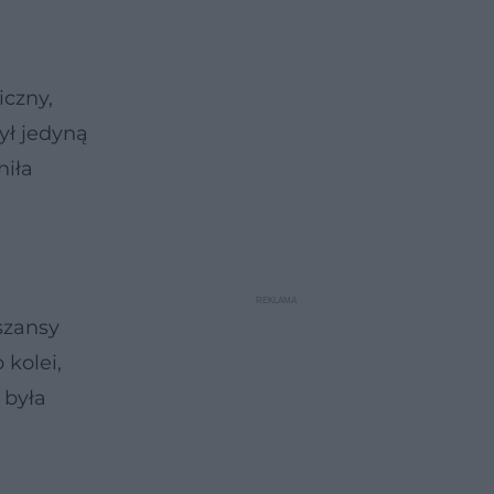
iczny,
ył jedyną
niła
szansy
kolei,
 była