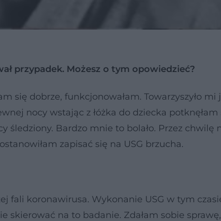
wał przypadek. Możesz o tym opowiedzieć?
ułam się dobrze, funkcjonowałam. Towarzyszyło mi 
nej nocy wstając z łóżka do dziecka potknęłam s
y śledziony. Bardzo mnie to bolało. Przez chwilę
postanowiłam zapisać się na USG brzucha.
ej fali koronawirusa. Wykonanie USG w tym czasi
mnie skierować na to badanie. Zdałam sobie spraw