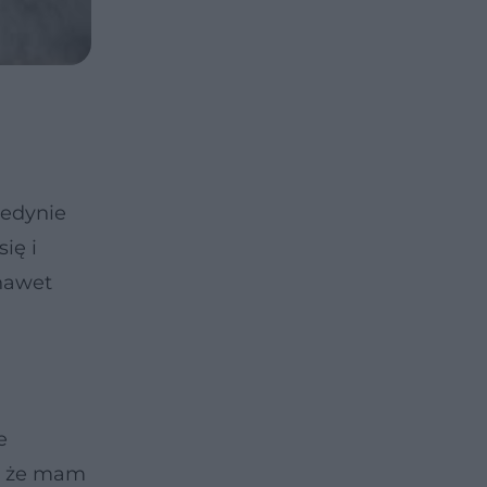
jedynie
ię i
 nawet
e
ę, że mam