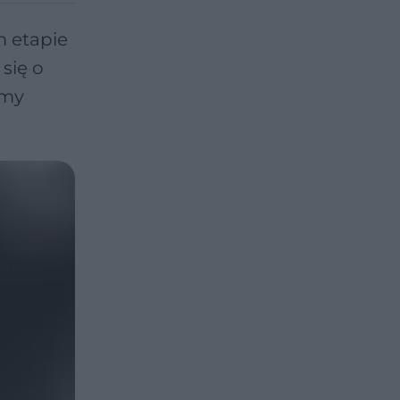
m etapie
się o
amy