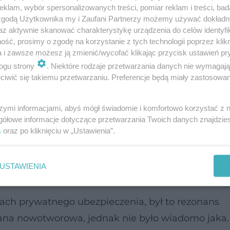
klam, wybór spersonalizowanych treści, pomiar reklam i treści, bad
rce.
 zgodą Użytkownika my i Zaufani Partnerzy możemy używać dokład
az aktywnie skanować charakterystykę urządzenia do celów identyfi
ść, prosimy o zgodę na korzystanie z tych technologii poprzez klikn
ść do urologa
a i zawsze możesz ją zmienić/wycofać klikając przycisk ustawień pr
ogu strony
. Niektóre rodzaje przetwarzania danych nie wymagaj
iwić się takiemu przetwarzaniu. Preferencje będą miały zastosowanie
szymi informacjami, abyś mógł świadomie i komfortowo korzystać z
raka płuc zmarła moja mama, która była aktywnym
gółowe informacje dotyczące przetwarzania Twoich danych znajdzi
bie i prowadziła zdrowy tryb życia. Zmarła 21 ma
s
oraz po kliknięciu w „Ustawienia”.
ie minął nawet miesiąc.
USTAWIENIA
e w celu ustalenia, czy to na pewno zmiana torb
ch prywatnego ubezpieczenia, był to rezonans
iana nowotworowa, jednak nie było wiadomo jaka