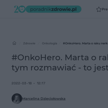
Pr
Zdrowie
Onkologia
#OnkoHero. Marta o raku nerki:
#OnkoHero. Marta o rak
tym rozmawiać - to jes
2022-03-18
12:17
Marcelina Dzięciołowska