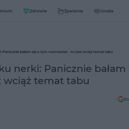
emium
Zdrowie
Żywienie
Uroda
 Panicznie bałam się o tym rozmawiać - to jest wciąż temat tabu
u nerki: Panicznie bałam 
t wciąż temat tabu
Do