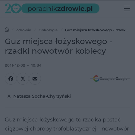
Zdrowie
Onkologia
Guz miejsca łożyskowego - rzadki
nowotwór kobiecy
Guz miejsca łożyskowego -
rzadki nowotwór kobiecy
2011-12-02
10:34
Dodaj do Google
Natasza Socha-Chyrzyński
Guz miejsca łożyskowego to rzadka postać
ciążowej choroby trofoblastycznej - nowotwór