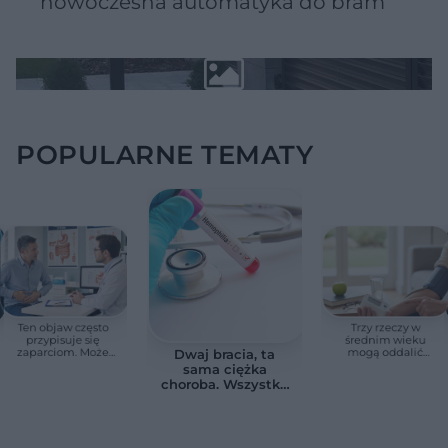
nowoczesna automatyka do bram
POPULARNE TEMATY
Ten objaw często
Trzy rzeczy w
przypisuje się
średnim wieku
zaparciom. Może
mogą oddalić
Dwaj bracia, ta
jednak wskazywać
demencję o prawie
sama ciężka
na chorobę jelita
13 lat. Naukowcy
choroba. Wszystko
wskazali kluczowe
zmieniają jedne
czynniki
urodziny