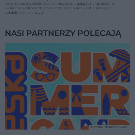
nie prowadzi działalności leczniczej polegającej na udzielaniu
świadczeń zdrowotnych w rozumieniu art. 3 ust 1 ustawy o
działalności leczniczej.
NASI PARTNERZY POLECAJĄ
MATERIAŁ SPONSOROWANY