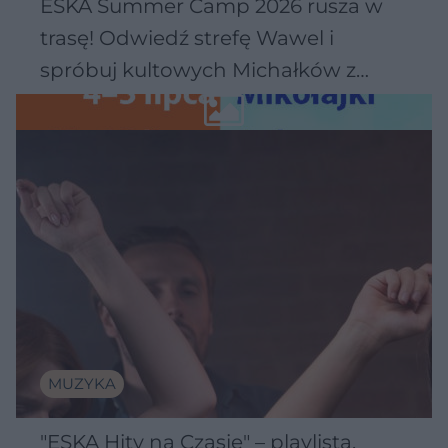
ESKA Summer Camp 2026 rusza w
trasę! Odwiedź strefę Wawel i
spróbuj kultowych Michałków z
Wawelu
MUZYKA
"ESKA Hity na Czasie" – playlista,