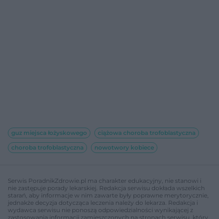
guz miejsca łożyskowego
ciążowa choroba trofoblastyczna
choroba trofoblastyczna
nowotwory kobiece
Serwis PoradnikZdrowie.pl ma charakter edukacyjny, nie stanowi i
nie zastępuje porady lekarskiej. Redakcja serwisu dokłada wszelkich
starań, aby informacje w nim zawarte były poprawne merytorycznie,
jednakże decyzja dotycząca leczenia należy do lekarza. Redakcja i
wydawca serwisu nie ponoszą odpowiedzialności wynikającej z
zastosowania informacji zamieszczonych na stronach serwisu, który