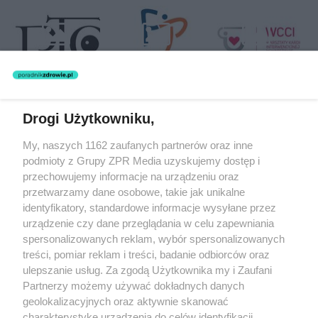
Drogi Użytkowniku,
Żaden utwór zamieszczony w serwisie nie może być powielany i
My, naszych 1162 zaufanych partnerów oraz inne
rozpowszechniany lub dalej rozpowszechniany w jakikolwiek sposób
(w tym także elektroniczny lub mechaniczny) na jakimkolwiek polu
podmioty z Grupy ZPR Media uzyskujemy dostęp i
eksploatacji w jakiejkolwiek formie, włącznie z umieszczaniem w
przechowujemy informacje na urządzeniu oraz
Internecie bez pisemnej zgody właściciela praw. Jakiekolwiek użycie
przetwarzamy dane osobowe, takie jak unikalne
lub wykorzystanie utworów w całości lub w części z naruszeniem
prawa, tzn. bez właściwej zgody, jest zabronione pod groźbą kary i
identyfikatory, standardowe informacje wysyłane przez
może być ścigane prawnie.
urządzenie czy dane przeglądania w celu zapewniania
spersonalizowanych reklam, wybór spersonalizowanych
treści, pomiar reklam i treści, badanie odbiorców oraz
ulepszanie usług. Za zgodą Użytkownika my i Zaufani
Partnerzy możemy używać dokładnych danych
geolokalizacyjnych oraz aktywnie skanować
charakterystykę urządzenia do celów identyfikacji.
O nas