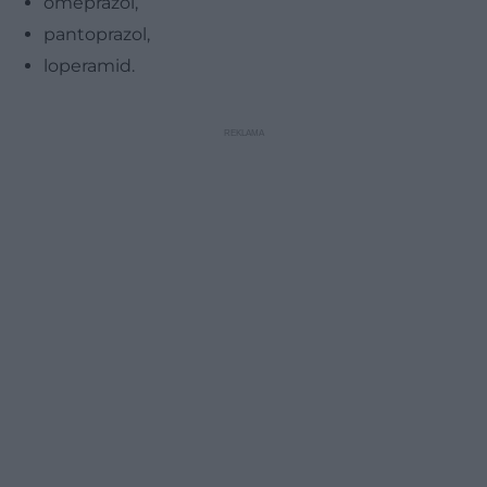
omeprazol,
pantoprazol,
loperamid.