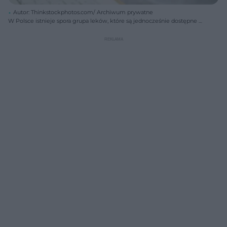
Autor: Thinkstockphotos.com/ Archiwum prywatne
W Polsce istnieje spora grupa leków, które są jednocześnie dostępne z
przepisu lekarza - na receptę oraz bez recepty.