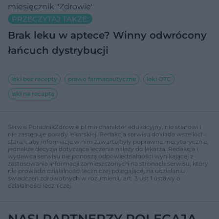
miesięcznik "Zdrowie"
PRZECZYTAJ TAKŻE:
Brak leku w aptece? Winny odwrócony
łańcuch dystrybucji
leki bez recepty
prawo farmaceutyczne
leki OTC
leki na receptę
Serwis PoradnikZdrowie.pl ma charakter edukacyjny, nie stanowi i
nie zastępuje porady lekarskiej. Redakcja serwisu dokłada wszelkich
starań, aby informacje w nim zawarte były poprawne merytorycznie,
jednakże decyzja dotycząca leczenia należy do lekarza. Redakcja i
wydawca serwisu nie ponoszą odpowiedzialności wynikającej z
zastosowania informacji zamieszczonych na stronach serwisu, który
nie prowadzi działalności leczniczej polegającej na udzielaniu
świadczeń zdrowotnych w rozumieniu art. 3 ust 1 ustawy o
działalności leczniczej.
NASI PARTNERZY POLECAJĄ