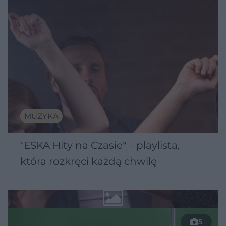
MUZYKA
"ESKA Hity na Czasie" – playlista,
która rozkręci każdą chwilę
5