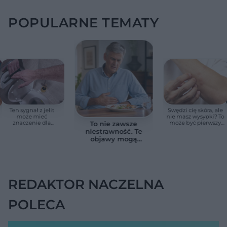
POPULARNE TEMATY
Ten sygnał z jelit
Swędzi cię skóra, ale
może mieć
nie masz wysypki? To
znaczenie dla
może być pierwszy
To nie zawsze
zdrowia. Naukowcy
cichy sygnał raka
niestrawność. Te
wskazali zdrowy
trzustki, zanim
objawy mogą
zakres
pojawią się inne
wskazywać na raka
objawy
trzustki
REDAKTOR NACZELNA
POLECA