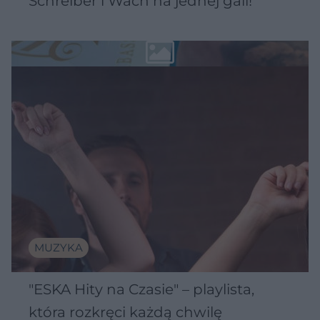
Schreiber i Wach na jednej gali!
MUZYKA
"ESKA Hity na Czasie" – playlista,
która rozkręci każdą chwilę