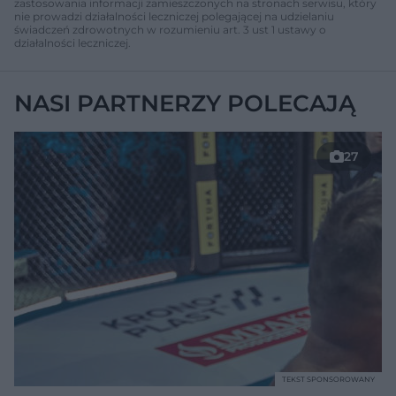
zastosowania informacji zamieszczonych na stronach serwisu, który
nie prowadzi działalności leczniczej polegającej na udzielaniu
świadczeń zdrowotnych w rozumieniu art. 3 ust 1 ustawy o
działalności leczniczej.
NASI PARTNERZY POLECAJĄ
27
TEKST SPONSOROWANY