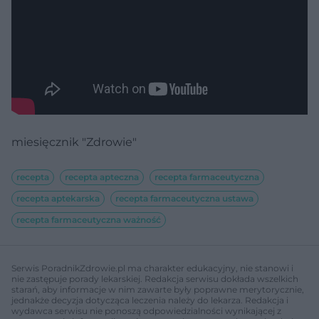
miesięcznik "Zdrowie"
recepta
recepta apteczna
recepta farmaceutyczna
recepta aptekarska
recepta farmaceutyczna ustawa
recepta farmaceutyczna ważność
Serwis PoradnikZdrowie.pl ma charakter edukacyjny, nie stanowi i
nie zastępuje porady lekarskiej. Redakcja serwisu dokłada wszelkich
starań, aby informacje w nim zawarte były poprawne merytorycznie,
jednakże decyzja dotycząca leczenia należy do lekarza. Redakcja i
wydawca serwisu nie ponoszą odpowiedzialności wynikającej z