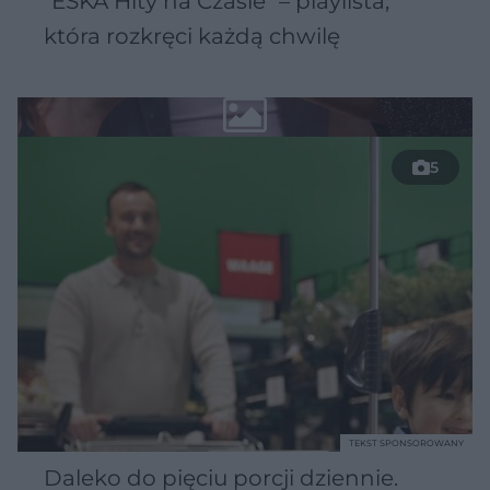
"ESKA Hity na Czasie" – playlista,
która rozkręci każdą chwilę
5
TEKST SPONSOROWANY
Daleko do pięciu porcji dziennie.