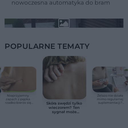
nowoczesna automatyka do bram
POPULARNE TEMATY
Nieprzyjemny
Żelazo nie działa
zapach z pępka
mimo regularnej
rzadko bierze się
suplementacji?
Skóra swędzi tylko
znikąd. Jeden objaw
Przyczyna może
wieczorem? Ten
zmienia wszystko
ukrywać się w
sygnał może
jelitach
wskazywać na
chorobę, która długo
nie daje objawów