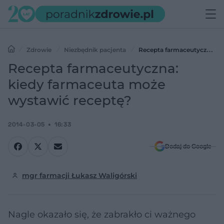
Zdrowie
Niezbędnik pacjenta
Recepta farmaceutyczna:
kiedy farmaceuta może wystawić receptę?
Recepta farmaceutyczna:
kiedy farmaceuta może
wystawić receptę?
2014-03-05
16:33
Dodaj do Google
mgr farmacji Łukasz Waligórski
Nagle okazało się, że zabrakło ci ważnego