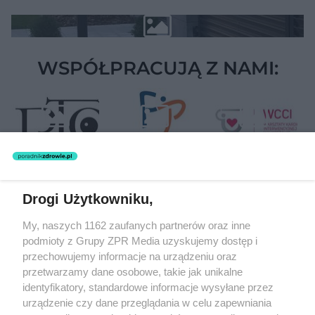
WSPÓŁPRACUJĄ Z NAMI:
Drogi Użytkowniku,
Żaden utwór zamieszczony w serwisie nie może być powielany i
My, naszych 1162 zaufanych partnerów oraz inne
rozpowszechniany lub dalej rozpowszechniany w jakikolwiek sposób
(w tym także elektroniczny lub mechaniczny) na jakimkolwiek polu
podmioty z Grupy ZPR Media uzyskujemy dostęp i
eksploatacji w jakiejkolwiek formie, włącznie z umieszczaniem w
przechowujemy informacje na urządzeniu oraz
Internecie bez pisemnej zgody właściciela praw. Jakiekolwiek użycie
przetwarzamy dane osobowe, takie jak unikalne
lub wykorzystanie utworów w całości lub w części z naruszeniem
prawa, tzn. bez właściwej zgody, jest zabronione pod groźbą kary i
identyfikatory, standardowe informacje wysyłane przez
może być ścigane prawnie.
urządzenie czy dane przeglądania w celu zapewniania