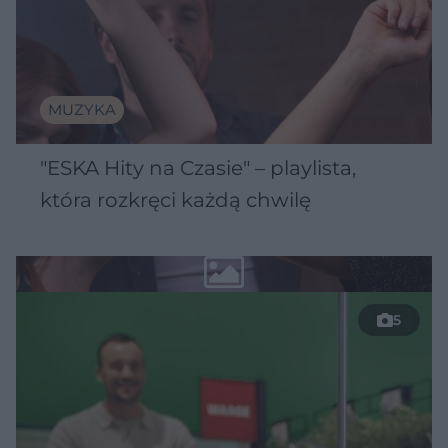
MUZYKA
"ESKA Hity na Czasie" – playlista,
która rozkręci każdą chwilę
5