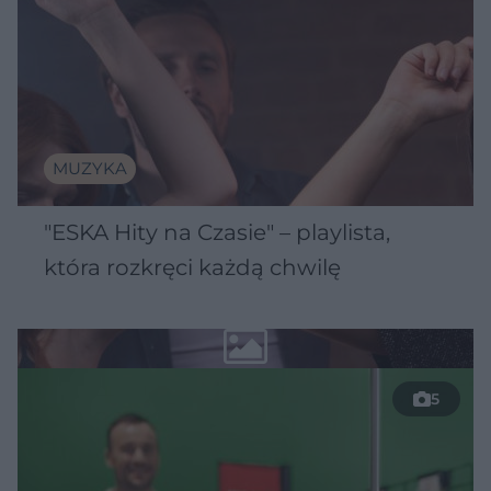
MUZYKA
"ESKA Hity na Czasie" – playlista,
która rozkręci każdą chwilę
5