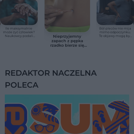
Ile maksymalnie
Ból pleców nie mija
może żyć człowiek?
mimo odpoczynku.
Naukowcy podali
Te objawy mogą być
Nieprzyjemny
zaskakującą liczbę
sygnałem raka
zapach z pępka
rzadko bierze się
znikąd. Jeden objaw
zmienia wszystko
REDAKTOR NACZELNA
POLECA