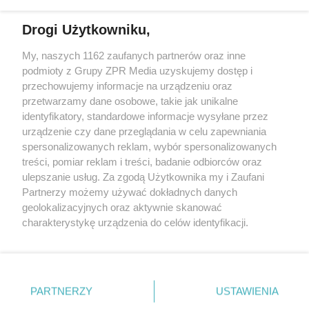
Drogi Użytkowniku,
Żaden utwór zamieszczony w serwisie nie może być powielany i
My, naszych 1162 zaufanych partnerów oraz inne
rozpowszechniany lub dalej rozpowszechniany w jakikolwiek sposób
podmioty z Grupy ZPR Media uzyskujemy dostęp i
(w tym także elektroniczny lub mechaniczny) na jakimkolwiek polu
eksploatacji w jakiejkolwiek formie, włącznie z umieszczaniem w
przechowujemy informacje na urządzeniu oraz
Internecie bez pisemnej zgody właściciela praw. Jakiekolwiek użycie
przetwarzamy dane osobowe, takie jak unikalne
lub wykorzystanie utworów w całości lub w części z naruszeniem
identyfikatory, standardowe informacje wysyłane przez
prawa, tzn. bez właściwej zgody, jest zabronione pod groźbą kary i
może być ścigane prawnie.
urządzenie czy dane przeglądania w celu zapewniania
spersonalizowanych reklam, wybór spersonalizowanych
treści, pomiar reklam i treści, badanie odbiorców oraz
ulepszanie usług. Za zgodą Użytkownika my i Zaufani
Partnerzy możemy używać dokładnych danych
geolokalizacyjnych oraz aktywnie skanować
charakterystykę urządzenia do celów identyfikacji.
O nas
Ponieważ cenimy Twoją prywatność, prosimy o zgodę na
korzystanie z tych technologii poprzez kliknięcie
Informacje prawne
„Akceptuję”. Zgoda jest dobrowolna i zawsze możesz ją
zmienić/wycofać klikając przycisk ustawień prywatności
Nasze serwisy
PARTNERZY
USTAWIENIA
znajdujący się w lewym dolnym rogu strony
. Niektóre