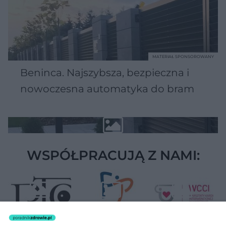
MATERIAŁ SPONSOROWANY
Beninca. Najszybsza, bezpieczna i
nowoczesna automatyka do bram
WSPÓŁPRACUJĄ Z NAMI: