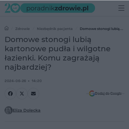
Zdrowie
Niezbędnik pacjenta
Domowe stonogi lubią
kartonowe pudła i wilgotne łazienki. Komu zagrażają najbardziej?
Domowe stonogi lubią
kartonowe pudła i wilgotne
łazienki. Komu zagrażają
najbardziej?
2024-06-26
14:20
Dodaj do Google
Eliza Dolecka