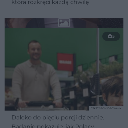
która rozkręci każdą chwilę
5
TEKST SPONSOROWANY
Daleko do pięciu porcji dziennie.
Badanie pokazuje, jak Polacy