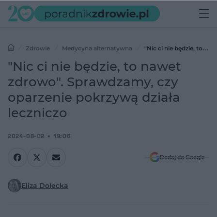
Zdrowie
Medycyna alternatywna
"Nic ci nie będzie, to
nawet zdrowo". Sprawdzamy, czy oparzenie pokrzywą działa
"Nic ci nie będzie, to nawet
leczniczo
zdrowo". Sprawdzamy, czy
oparzenie pokrzywą działa
leczniczo
2024-08-02
19:06
Dodaj do Google
Eliza Dolecka