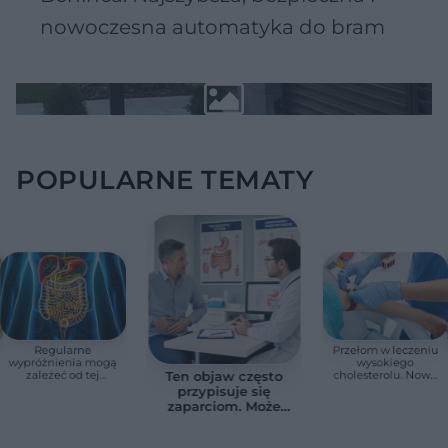
nowoczesna automatyka do bram
POPULARNE TEMATY
Regularne
Przełom w leczeniu
wypróżnienia mogą
wysokiego
zależeć od tej
cholesterolu. Nowa
Ten objaw często
witaminy. Odkrycie
terapia zmniejszyła
przypisuje się
zaskoczyło
LDL o ponad połowę
zaparciom. Może
naukowców
jednak wskazywać
na chorobę jelita