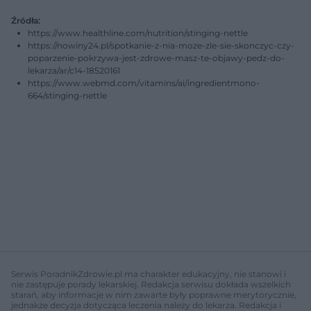
Źródła:
https://www.healthline.com/nutrition/stinging-nettle
https://nowiny24.pl/spotkanie-z-nia-moze-zle-sie-skonczyc-czy-
poparzenie-pokrzywa-jest-zdrowe-masz-te-objawy-pedz-do-
lekarza/ar/c14-18520161
https://www.webmd.com/vitamins/ai/ingredientmono-
664/stinging-nettle
Serwis PoradnikZdrowie.pl ma charakter edukacyjny, nie stanowi i
nie zastępuje porady lekarskiej. Redakcja serwisu dokłada wszelkich
starań, aby informacje w nim zawarte były poprawne merytorycznie,
jednakże decyzja dotycząca leczenia należy do lekarza. Redakcja i