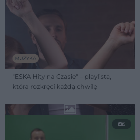
MUZYKA
"ESKA Hity na Czasie" – playlista,
która rozkręci każdą chwilę
5