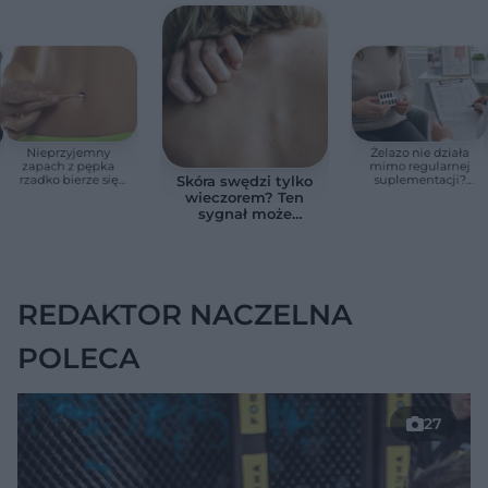
Nieprzyjemny
Żelazo nie działa
zapach z pępka
mimo regularnej
rzadko bierze się
suplementacji?
Skóra swędzi tylko
znikąd. Jeden objaw
Przyczyna może
wieczorem? Ten
zmienia wszystko
ukrywać się w
sygnał może
jelitach
wskazywać na
chorobę, która długo
nie daje objawów
REDAKTOR NACZELNA
POLECA
27