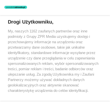
Drogi Użytkowniku,
Żaden utwór zamieszczony w serwisie nie może być powielany i
My, naszych 1162 zaufanych partnerów oraz inne
rozpowszechniany lub dalej rozpowszechniany w jakikolwiek sposób
podmioty z Grupy ZPR Media uzyskujemy dostęp i
(w tym także elektroniczny lub mechaniczny) na jakimkolwiek polu
eksploatacji w jakiejkolwiek formie, włącznie z umieszczaniem w
przechowujemy informacje na urządzeniu oraz
Internecie bez pisemnej zgody właściciela praw. Jakiekolwiek użycie
przetwarzamy dane osobowe, takie jak unikalne
lub wykorzystanie utworów w całości lub w części z naruszeniem
identyfikatory, standardowe informacje wysyłane przez
prawa, tzn. bez właściwej zgody, jest zabronione pod groźbą kary i
może być ścigane prawnie.
urządzenie czy dane przeglądania w celu zapewniania
spersonalizowanych reklam, wybór spersonalizowanych
treści, pomiar reklam i treści, badanie odbiorców oraz
ulepszanie usług. Za zgodą Użytkownika my i Zaufani
Partnerzy możemy używać dokładnych danych
geolokalizacyjnych oraz aktywnie skanować
charakterystykę urządzenia do celów identyfikacji.
O nas
Ponieważ cenimy Twoją prywatność, prosimy o zgodę na
korzystanie z tych technologii poprzez kliknięcie
Informacje prawne
„Akceptuję”. Zgoda jest dobrowolna i zawsze możesz ją