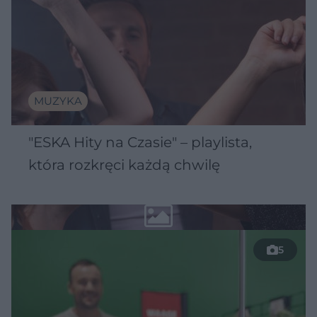
MUZYKA
"ESKA Hity na Czasie" – playlista,
która rozkręci każdą chwilę
5