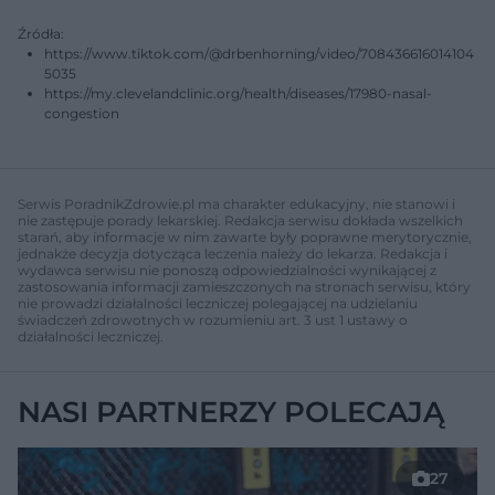
Źródła:
https://www.tiktok.com/@drbenhorning/video/708436616014104
5035
https://my.clevelandclinic.org/health/diseases/17980-nasal-
congestion
Serwis PoradnikZdrowie.pl ma charakter edukacyjny, nie stanowi i
nie zastępuje porady lekarskiej. Redakcja serwisu dokłada wszelkich
starań, aby informacje w nim zawarte były poprawne merytorycznie,
jednakże decyzja dotycząca leczenia należy do lekarza. Redakcja i
wydawca serwisu nie ponoszą odpowiedzialności wynikającej z
zastosowania informacji zamieszczonych na stronach serwisu, który
nie prowadzi działalności leczniczej polegającej na udzielaniu
świadczeń zdrowotnych w rozumieniu art. 3 ust 1 ustawy o
działalności leczniczej.
NASI PARTNERZY POLECAJĄ
27