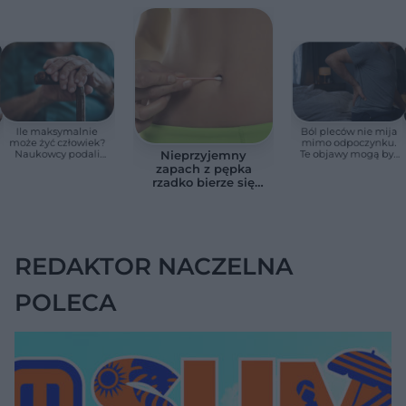
Ile maksymalnie
Ból pleców nie mija
może żyć człowiek?
mimo odpoczynku.
Naukowcy podali
Te objawy mogą być
Nieprzyjemny
zaskakującą liczbę
sygnałem raka
zapach z pępka
rzadko bierze się
znikąd. Jeden objaw
zmienia wszystko
REDAKTOR NACZELNA
POLECA