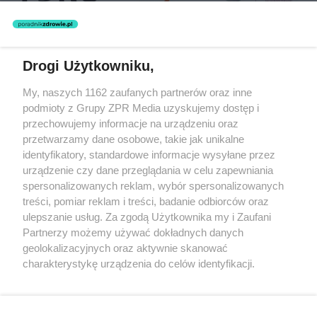
Drogi Użytkowniku,
Żaden utwór zamieszczony w serwisie nie może być powielany i
My, naszych 1162 zaufanych partnerów oraz inne
rozpowszechniany lub dalej rozpowszechniany w jakikolwiek sposób
podmioty z Grupy ZPR Media uzyskujemy dostęp i
(w tym także elektroniczny lub mechaniczny) na jakimkolwiek polu
eksploatacji w jakiejkolwiek formie, włącznie z umieszczaniem w
przechowujemy informacje na urządzeniu oraz
Internecie bez pisemnej zgody właściciela praw. Jakiekolwiek użycie
przetwarzamy dane osobowe, takie jak unikalne
lub wykorzystanie utworów w całości lub w części z naruszeniem
identyfikatory, standardowe informacje wysyłane przez
prawa, tzn. bez właściwej zgody, jest zabronione pod groźbą kary i
może być ścigane prawnie.
urządzenie czy dane przeglądania w celu zapewniania
spersonalizowanych reklam, wybór spersonalizowanych
treści, pomiar reklam i treści, badanie odbiorców oraz
ulepszanie usług. Za zgodą Użytkownika my i Zaufani
Partnerzy możemy używać dokładnych danych
geolokalizacyjnych oraz aktywnie skanować
charakterystykę urządzenia do celów identyfikacji.
O nas
Ponieważ cenimy Twoją prywatność, prosimy o zgodę na
korzystanie z tych technologii poprzez kliknięcie
Informacje prawne
„Akceptuję”. Zgoda jest dobrowolna i zawsze możesz ją