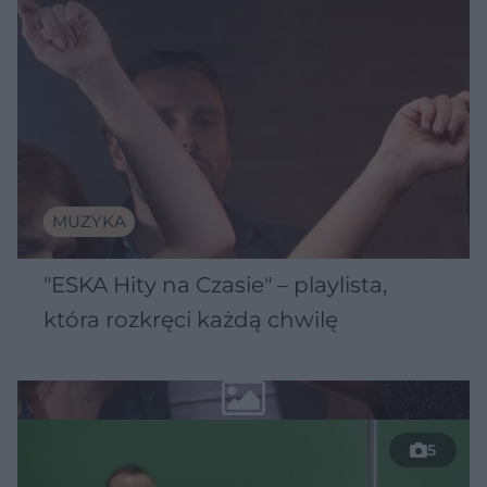
MUZYKA
"ESKA Hity na Czasie" – playlista,
która rozkręci każdą chwilę
5