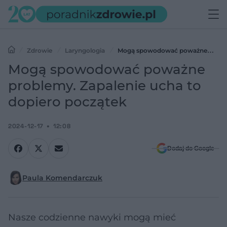
Zdrowie
Laryngologia
Mogą spowodować poważne
problemy. Zapalenie ucha to dopiero początek
Mogą spowodować poważne
problemy. Zapalenie ucha to
dopiero początek
2024-12-17
12:08
Dodaj do Google
Paula Komendarczuk
Nasze codzienne nawyki mogą mieć