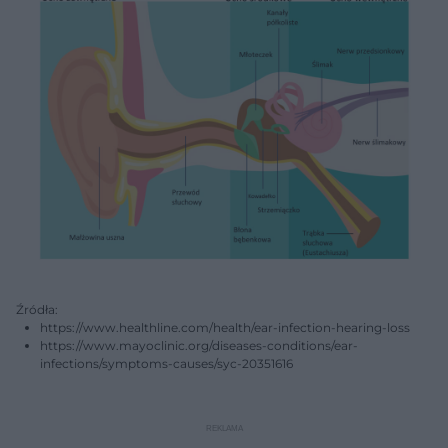
Źródła:
https://www.healthline.com/health/ear-infection-hearing-loss
https://www.mayoclinic.org/diseases-conditions/ear-
infections/symptoms-causes/syc-20351616