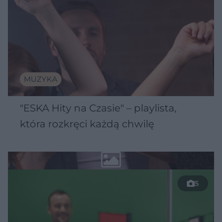
MUZYKA
"ESKA Hity na Czasie" – playlista,
która rozkręci każdą chwilę
5