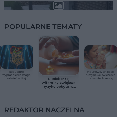
POPULARNE TEMATY
Regularne
Naukowcy znaleźli
wypróżnienia mogą
nietypowe ćwiczenie
zależeć od tej
na bezdech senny.
Niedobór tej
witaminy. Odkrycie
Efekty zaskoczyły
witaminy zwiększa
zaskoczyło
badaczy
ryzyko pobytu w
naukowców
szpitalu. Badanie
objęło 36 tys. osób
REDAKTOR NACZELNA