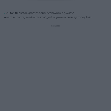
Autor: thinkstockphotos.com/ Archiwum prywatne
Anemia, inaczej niedokrwistość, jest objawem zmniejszonej ilości
hemoglobiny i czerwonych ciałek we krwi.