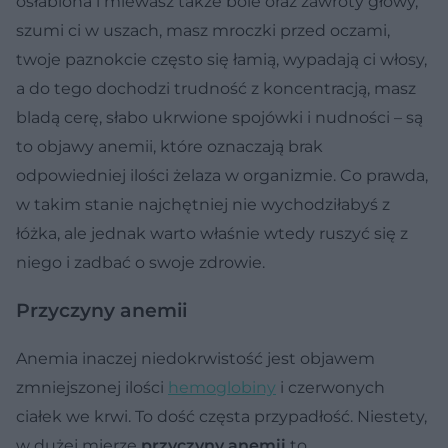
osłabiona i miewasz także bóle oraz zawroty głowy,
szumi ci w uszach, masz mroczki przed oczami,
twoje paznokcie często się łamią, wypadają ci włosy,
a do tego dochodzi trudność z koncentracją, masz
bladą cerę, słabo ukrwione spojówki i nudności – są
to objawy anemii, które oznaczają brak
odpowiedniej ilości żelaza w organizmie. Co prawda,
w takim stanie najchętniej nie wychodziłabyś z
łóżka, ale jednak warto właśnie wtedy ruszyć się z
niego i zadbać o swoje zdrowie.
Przyczyny anemii
Anemia inaczej niedokrwistość jest objawem
zmniejszonej ilości
hemoglobiny
i czerwonych
ciałek we krwi. To dość częsta przypadłość. Niestety,
w dużej mierze
przyczyny anemii
to