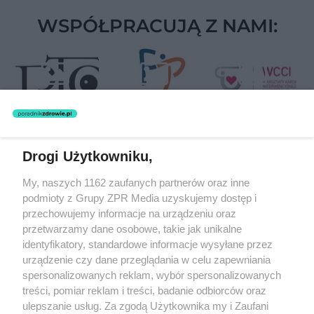
WSPÓŁPRACUJĄ Z NAMI:
Drogi Użytkowniku,
Żaden utwór zamieszczony w serwisie nie może być powielany i
My, naszych 1162 zaufanych partnerów oraz inne
rozpowszechniany lub dalej rozpowszechniany w jakikolwiek sposób
(w tym także elektroniczny lub mechaniczny) na jakimkolwiek polu
podmioty z Grupy ZPR Media uzyskujemy dostęp i
eksploatacji w jakiejkolwiek formie, włącznie z umieszczaniem w
przechowujemy informacje na urządzeniu oraz
Internecie bez pisemnej zgody właściciela praw. Jakiekolwiek użycie
przetwarzamy dane osobowe, takie jak unikalne
lub wykorzystanie utworów w całości lub w części z naruszeniem
prawa, tzn. bez właściwej zgody, jest zabronione pod groźbą kary i
identyfikatory, standardowe informacje wysyłane przez
może być ścigane prawnie.
urządzenie czy dane przeglądania w celu zapewniania
spersonalizowanych reklam, wybór spersonalizowanych
treści, pomiar reklam i treści, badanie odbiorców oraz
ulepszanie usług. Za zgodą Użytkownika my i Zaufani