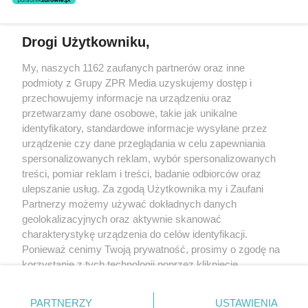
świadczeń zdrowotnych w rozumieniu art. 3 ust 1 ustawy o
działalności leczniczej.
Drogi Użytkowniku,
Żaden utwór zamieszczony w serwisie nie może być powielany i
My, naszych 1162 zaufanych partnerów oraz inne
rozpowszechniany lub dalej rozpowszechniany w jakikolwiek sposób
(w tym także elektroniczny lub mechaniczny) na jakimkolwiek polu
podmioty z Grupy ZPR Media uzyskujemy dostęp i
eksploatacji w jakiejkolwiek formie, włącznie z umieszczaniem w
przechowujemy informacje na urządzeniu oraz
Internecie bez pisemnej zgody właściciela praw. Jakiekolwiek użycie
przetwarzamy dane osobowe, takie jak unikalne
lub wykorzystanie utworów w całości lub w części z naruszeniem
prawa, tzn. bez właściwej zgody, jest zabronione pod groźbą kary i
identyfikatory, standardowe informacje wysyłane przez
może być ścigane prawnie.
urządzenie czy dane przeglądania w celu zapewniania
spersonalizowanych reklam, wybór spersonalizowanych
treści, pomiar reklam i treści, badanie odbiorców oraz
ulepszanie usług. Za zgodą Użytkownika my i Zaufani
Partnerzy możemy używać dokładnych danych
geolokalizacyjnych oraz aktywnie skanować
charakterystykę urządzenia do celów identyfikacji.
O nas
Ponieważ cenimy Twoją prywatność, prosimy o zgodę na
korzystanie z tych technologii poprzez kliknięcie
Informacje prawne
„Akceptuję”. Zgoda jest dobrowolna i zawsze możesz ją
Nasze serwisy
zmienić/wycofać klikając przycisk ustawień prywatności
PARTNERZY
USTAWIENIA