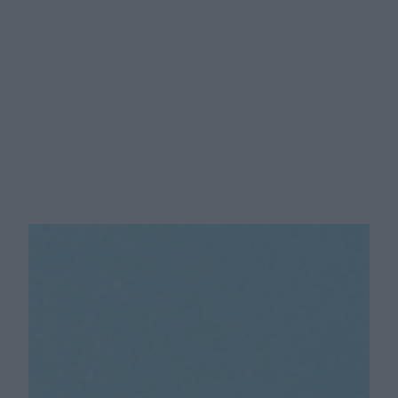
Walczysz z kaszlem? Poznaj 5
sposobów, które mogą Ci pomóc!