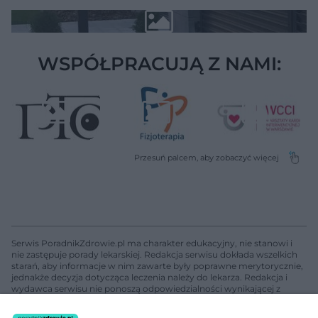
WSPÓŁPRACUJĄ Z NAMI:
Serwis PoradnikZdrowie.pl ma charakter edukacyjny, nie stanowi i
nie zastępuje porady lekarskiej. Redakcja serwisu dokłada wszelkich
starań, aby informacje w nim zawarte były poprawne merytorycznie,
jednakże decyzja dotycząca leczenia należy do lekarza. Redakcja i
wydawca serwisu nie ponoszą odpowiedzialności wynikającej z
zastosowania informacji zamieszczonych na stronach serwisu, który
nie prowadzi działalności leczniczej polegającej na udzielaniu