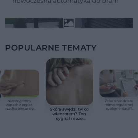
nowoczesna automatyka do bram
POPULARNE TEMATY
Nieprzyjemny
Żelazo nie działa
zapach z pępka
mimo regularnej
rzadko bierze się
suplementacji?
Skóra swędzi tylko
znikąd. Jeden objaw
Przyczyna może
wieczorem? Ten
zmienia wszystko
ukrywać się w
sygnał może
jelitach
wskazywać na
chorobę, która długo
nie daje objawów