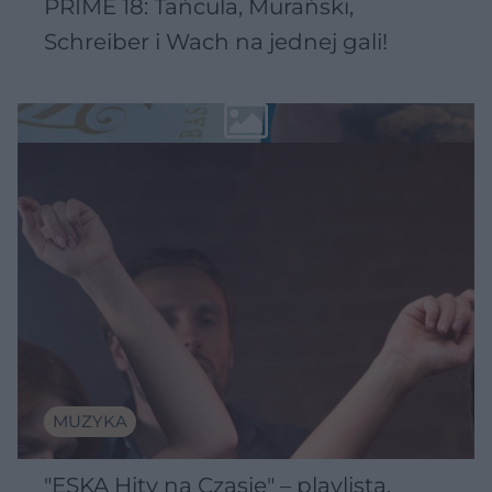
PRIME 18: Tańcula, Murański,
Schreiber i Wach na jednej gali!
MUZYKA
"ESKA Hity na Czasie" – playlista,