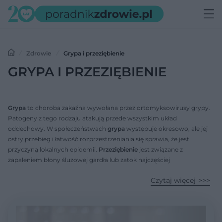
Zdrowie
Grypa i przeziębienie
GRYPA I PRZEZIĘBIENIE
Grypa
to choroba zakaźna wywołana przez ortomyksowirusy grypy.
Patogeny z tego rodzaju atakują przede wszystkim układ
oddechowy. W społeczeństwach
grypa
występuje okresowo, ale jej
ostry przebieg i łatwość rozprzestrzeniania się sprawia, że jest
przyczyną lokalnych epidemii.
Przeziębienie
jest związane z
zapaleniem błony śluzowej gardła lub zatok najczęściej
powodowanym przez rinowirusy. Zarówno
grypa
, jak i
przeziębienie
Czytaj więcej
co roku atakują miliony osób.