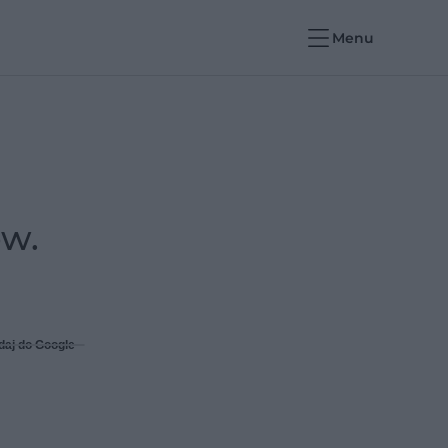
Menu
ów.
daj do Google