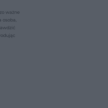
dzo ważne
a osoba,
rawdzić
wodując