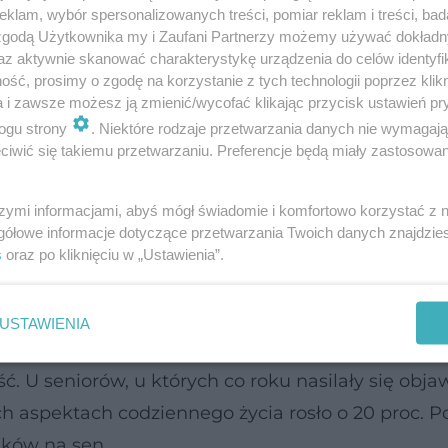
anie się, jedzenie, korzystanie z toalety, mycie si
klam, wybór spersonalizowanych treści, pomiar reklam i treści, bad
 zgodą Użytkownika my i Zaufani Partnerzy możemy używać dokład
szanie się po mieszkaniu i wychodzenie na zewną
az aktywnie skanować charakterystykę urządzenia do celów identyfi
ść, prosimy o zgodę na korzystanie z tych technologii poprzez klikn
macji na temat częstości występowania
objawów
a i zawsze możesz ją zmienić/wycofać klikając przycisk ustawień pr
ogu strony
. Niektóre rodzaje przetwarzania danych nie wymagaj
nigdy, raz w tygodniu, tylko w niektóre noce, prz
iwić się takiemu przetwarzaniu. Preferencje będą miały zastosowanie
szymi informacjami, abyś mógł świadomie i komfortowo korzystać z
bardziej nasilone objawy bezsenności
gółowe informacje dotyczące przetwarzania Twoich danych znajdzi
ększych ilości leków nasennych wiązały
s
oraz po kliknięciu w „Ustawienia”.
zykiem inwalidztwa po upływie roku.
USTAWIENIA
bjawów bezsenności i zażywały więcej
leków na sen
ć. U seniorów, u których co roku nasilały się obja
ch aspektach codziennego życia rosło o 20 proc. 
eków na sen.