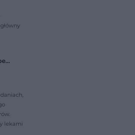
o
 główny
pe…
adaniach,
go
rów.
y lekami