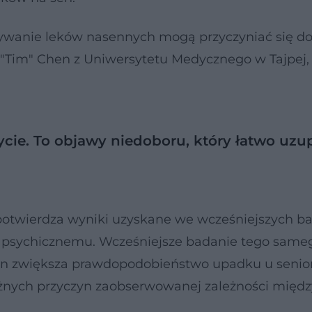
ażywanie leków nasennych mogą przyczyniać się d
"Tim" Chen z Uniwersytetu Medycznego w Tajpej,
cie. To objawy niedoboru, który łatwo uzu
 potwierdza wyniki uzyskane we wcześniejszych b
i psychicznemu. Wcześniejsze badanie tego same
sen zwiększa prawdopodobieństwo upadku u senio
ważnych przyczyn zaobserwowanej zależności międz