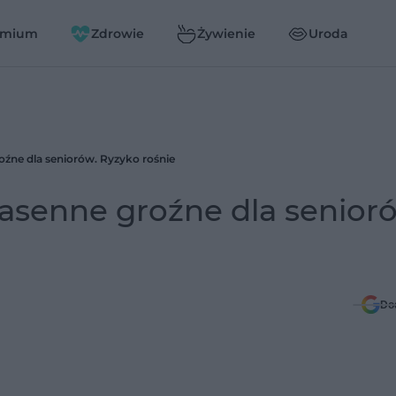
emium
Zdrowie
Żywienie
Uroda
oźne dla seniorów. Ryzyko rośnie
nasenne groźne dla senior
Do