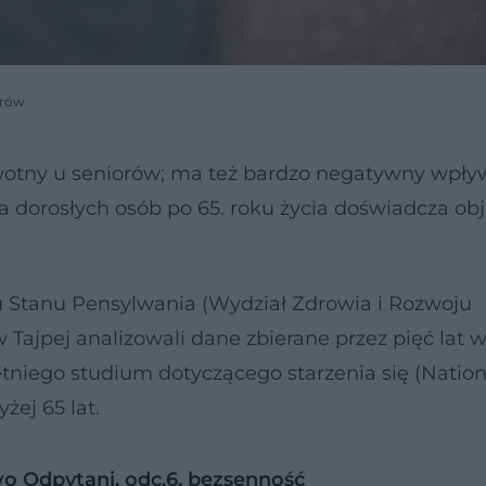
orów
otny u seniorów; ma też bardzo negatywny wpły
owa dorosłych osób po 65. roku życia doświadcza o
Stanu Pensylwania (Wydział Zdrowia i Rozwoju
Tajpej analizowali dane zbierane przez pięć lat w
etniego studium dotyczącego starzenia się (Nation
żej 65 lat.
o Odpytani, odc.6, bezsenność