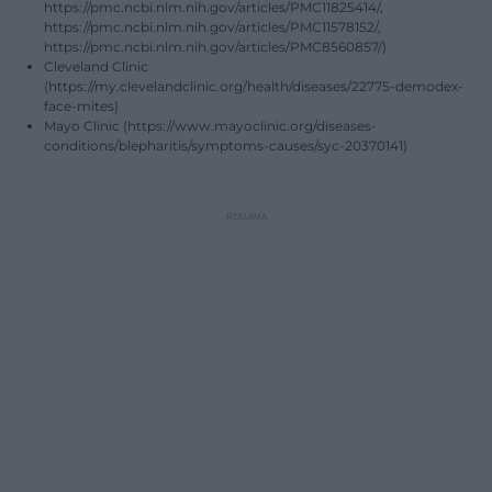
https://pmc.ncbi.nlm.nih.gov/articles/PMC11825414/,
https://pmc.ncbi.nlm.nih.gov/articles/PMC11578152/,
https://pmc.ncbi.nlm.nih.gov/articles/PMC8560857/)
Cleveland Clinic
(https://my.clevelandclinic.org/health/diseases/22775-demodex-
face-mites)
Mayo Clinic (https://www.mayoclinic.org/diseases-
conditions/blepharitis/symptoms-causes/syc-20370141)