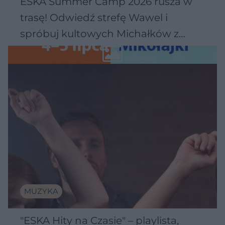
ESKA Summer Camp 2026 rusza w
trasę! Odwiedź strefę Wawel i
spróbuj kultowych Michałków z
Wawelu
MUZYKA
"ESKA Hity na Czasie" – playlista,