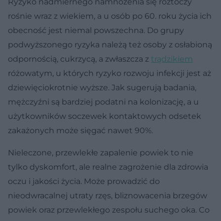
Ryzyko nadmiernego namnożenia się roztoczy
rośnie wraz z wiekiem, a u osób po 60. roku życia ich
obecność jest niemal powszechna. Do grupy
podwyższonego ryzyka należą też osoby z osłabioną
odpornością, cukrzycą, a zwłaszcza z
trądzikiem
różowatym, u których ryzyko rozwoju infekcji jest aż
dziewięciokrotnie wyższe. Jak sugerują badania,
mężczyźni są bardziej podatni na kolonizację, a u
użytkowników soczewek kontaktowych odsetek
zakażonych może sięgać nawet 90%.
Nieleczone, przewlekłe zapalenie powiek to nie
tylko dyskomfort, ale realne zagrożenie dla zdrowia
oczu i jakości życia. Może prowadzić do
nieodwracalnej utraty rzęs, bliznowacenia brzegów
powiek oraz przewlekłego zespołu suchego oka. Co