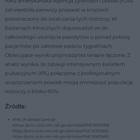
roku amerykańska Agencja Żywności i Leków (FDA)
zatwierdziła pierwszy preparat w kroplach
przeznaczony do zwalczania tych roztoczy. W
badaniach klinicznych doprowadził on do
całkowitego usunięcia pasożytów u ponad połowy
pacjentów po zaledwie sześciu tygodniach.
Obiecujące wyniki przynoszą też terapie łączone. Z
analiz wynika, że zabiegi intensywnym światłem
pulsacyjnym (IPL) połączone z profesjonalnym
oczyszczaniem powiek mogą zmniejszyć populację
roztoczy o blisko 60%.
Źródła:
PMC (PubMed Central)
(https://pmc.ncbi.nlm.nih.gov/articles/PMC11831939/,
https://pmc.ncbi.nlm.nih.gov/articles/PMC10351901/,
https://pmc.ncbi.nlm.nih.gov/articles/PMC12183565/,