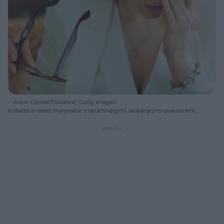
Autor: CentralITAlliance/ Getty Images
Kobieta w białej marynarce z opuchniętymi, swędzącymi powiekami,
pocierająca oko dłonią, w drugiej dłoni trzymająca okulary, co ilustruje
objawy nużycy. Więcej na temat nużeńca i jego objawów przeczytasz
na Poradnik Zdrowie.