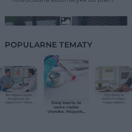
POPULARNE TEMATY
Ten objaw często
Trzy rzeczy w
przypisuje się
średnim wieku
zaparciom. Może
mogą oddalić
Dwaj bracia, ta
jednak wskazywać
demencję o prawie
sama ciężka
na chorobę jelita
13 lat. Naukowcy
choroba. Wszystko
wskazali kluczowe
zmieniają jedne
czynniki
urodziny