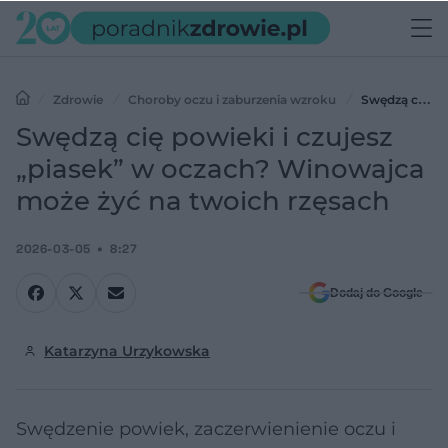
Zdrowie
Choroby oczu i zaburzenia wzroku
Swędzą cię
powieki i czujesz „piasek” w oczach? Winowajca może żyć na twoich
Swędzą cię powieki i czujesz
rzęsach
„piasek” w oczach? Winowajca
może żyć na twoich rzęsach
2026-03-05
8:27
Dodaj do Google
Katarzyna Urzykowska
Swędzenie powiek, zaczerwienienie oczu i