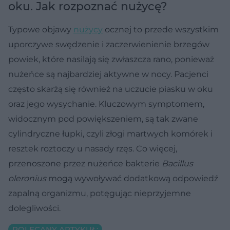
oku. Jak rozpoznać nużycę?
Typowe objawy
nużycy
ocznej to przede wszystkim
uporczywe swędzenie i zaczerwienienie brzegów
powiek, które nasilają się zwłaszcza rano, ponieważ
nużeńce są najbardziej aktywne w nocy. Pacjenci
często skarżą się również na uczucie piasku w oku
oraz jego wysychanie. Kluczowym symptomem,
widocznym pod powiększeniem, są tak zwane
cylindryczne łupki, czyli złogi martwych komórek i
resztek roztoczy u nasady rzęs. Co więcej,
przenoszone przez nużeńce bakterie
Bacillus
oleronius
mogą wywoływać dodatkową odpowiedź
zapalną organizmu, potęgując nieprzyjemne
dolegliwości.
POLECANY ARTYKUŁ: