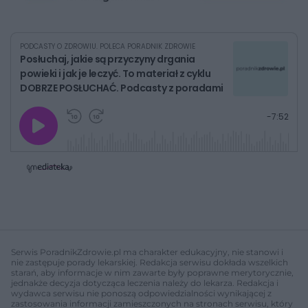
PODCASTY O ZDROWIU. POLECA PORADNIK ZDROWIE
Posłuchaj, jakie są przyczyny drgania
powieki i jak je leczyć. To materiał z cyklu
DOBRZE POSŁUCHAĆ. Podcasty z poradami
G
P
P
P
-
7:52
r
r
r
o
a
z
z
j
z
e
e
w
w
o
i
i
s
ń
ń
t
1
1
0
0
a
s
s
ł
d
d
y
o
o
c
t
p
u
r
z
ł
z
Serwis PoradnikZdrowie.pl ma charakter edukacyjny, nie stanowi i
a
u
o
nie zastępuje porady lekarskiej. Redakcja serwisu dokłada wszelkich
s
d
starań, aby informacje w nim zawarte były poprawne merytorycznie,
u
Â
jednakże decyzja dotycząca leczenia należy do lekarza. Redakcja i
wydawca serwisu nie ponoszą odpowiedzialności wynikającej z
zastosowania informacji zamieszczonych na stronach serwisu, który