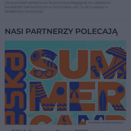
nie prowadzi działalności leczniczej polegającej na udzielaniu
świadczeń zdrowotnych w rozumieniu art. 3 ust 1 ustawy o
działalności leczniczej.
NASI PARTNERZY POLECAJĄ
MATERIAŁ SPONSOROWANY