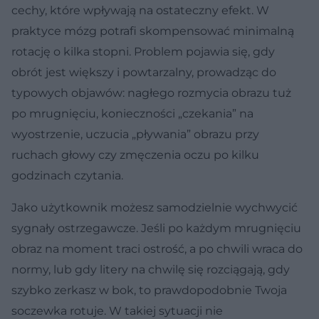
cechy, które wpływają na ostateczny efekt. W
praktyce mózg potrafi skompensować minimalną
rotację o kilka stopni. Problem pojawia się, gdy
obrót jest większy i powtarzalny, prowadząc do
typowych objawów: nagłego rozmycia obrazu tuż
po mrugnięciu, konieczności „czekania” na
wyostrzenie, uczucia „pływania” obrazu przy
ruchach głowy czy zmęczenia oczu po kilku
godzinach czytania.
Jako użytkownik możesz samodzielnie wychwycić
sygnały ostrzegawcze. Jeśli po każdym mrugnięciu
obraz na moment traci ostrość, a po chwili wraca do
normy, lub gdy litery na chwilę się rozciągają, gdy
szybko zerkasz w bok, to prawdopodobnie Twoja
soczewka rotuje. W takiej sytuacji nie