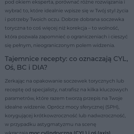
pod okiem eksperta, porównać różne rozwiązania i
wybrać to, które idealnie wpisze się w Twój styl życia
i potrzeby Twoich oczu. Dobrze dobrana soczewka
toryczna to coś więcej niż korekcja – to wolność,
która pozwala zapomnieć o ograniczeniach i cieszyć
się pełnym, nieograniczonym polem widzenia.
Tajemnice recepty: co oznaczają CYL,
Oś, BC i DIA?
Zerkając na opakowanie soczewek torycznych lub
receptę od specjalisty, natrafisz na kilka kluczowych
parametrów, które razem tworzą przepis na Twoje
idealne widzenie. Oprócz mocy sferycznej (SPH),
korygującej krótkowzroczność lub nadwzroczność,
w przypadku astygmatyzmu na scenę
wkraczają
moc cylindryczna (CYL) i oś (axis)
.