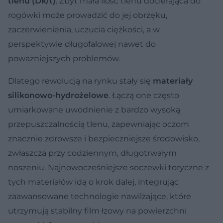
tlenu
(Dk/t)
. Zbyt mała ilość tlenu docierająca do
rogówki może prowadzić do jej obrzęku,
zaczerwienienia, uczucia ciężkości, a w
perspektywie długofalowej nawet do
poważniejszych problemów.
Dlatego rewolucją na rynku stały się
materiały
silikonowo-hydrożelowe
. Łączą one często
umiarkowane uwodnienie z bardzo wysoką
przepuszczalnością tlenu, zapewniając oczom
znacznie zdrowsze i bezpieczniejsze środowisko,
zwłaszcza przy codziennym, długotrwałym
noszeniu. Najnowocześniejsze soczewki toryczne z
tych materiałów idą o krok dalej, integrując
zaawansowane technologie nawilżające, które
utrzymują stabilny film łzowy na powierzchni