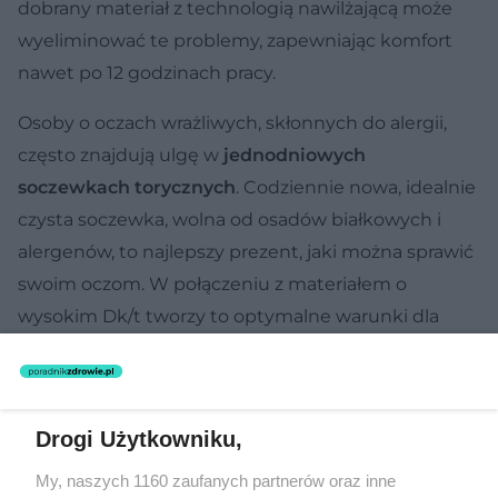
dobrany materiał z technologią nawilżającą może
wyeliminować te problemy, zapewniając komfort
nawet po 12 godzinach pracy.
Osoby o oczach wrażliwych, skłonnych do alergii,
często znajdują ulgę w
jednodniowych
soczewkach
torycznych
. Codziennie nowa, idealnie
czysta soczewka, wolna od osadów białkowych i
alergenów, to najlepszy prezent, jaki można sprawić
swoim oczom. W połączeniu z materiałem o
wysokim Dk/t tworzy to optymalne warunki dla
zdrowia rogówki. Pamiętaj – prawdziwy komfort to
nie tylko brak dyskomfortu, ale także stabilne
widzenie i pewność, że Twoje oczy są bezpieczne.
Drogi Użytkowniku,
My, naszych 1160 zaufanych partnerów oraz inne