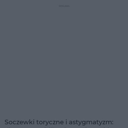
soczewkę toryczną na oko, odciągając powiekę. Ujęcie z bliska,
ukazujące skupienie na precyzyjnym umieszczeniu soczewki
kontaktowej, tak ważnym przy astygmatyzmie. O tym, jak prawidłowo
dobrać i zakładać soczewki, przeczytasz na Poradnik Zdrowie.
Soczewki toryczne i astygmatyzm: