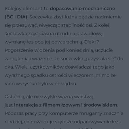
Kolejny element to
dopasowanie
mechaniczne
(BC i DIA)
. Soczewka zbyt luźna będzie nadmiernie
się przesuwać, niwecząc stabilność osi. Z kolei
soczewka zbyt ciasna utrudnia prawidłową
wymianę łez pod jej powierzchnią. Efekt?
Pogorszenie widzenia pod koniec dnia, uczucie
zamglenia i wrażenie, że soczewka „przyssała się” do
oka. Wielu użytkowników doświadcza tego jako
wyraźnego spadku ostrości wieczorem, mimo że
rano wszystko było w porządku.
Ostatnią, ale niezwykle ważną warstwą,
jest
interakcja
z filmem
łzowym
i środowiskiem
.
Podczas pracy przy komputerze mrugamy znacznie
rzadziej, co powoduje szybsze odparowywanie łez i