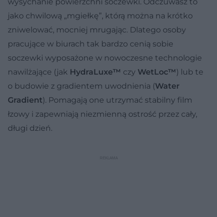
wysychanie powierzchni soczewki. Odczuwasz to
jako chwilową „mgiełkę”, którą można na krótko
zniwelować, mocniej mrugając. Dlatego osoby
pracujące w biurach tak bardzo cenią sobie
soczewki wyposażone w nowoczesne technologie
nawilżające (jak
HydraLuxe™
czy
WetLoc™
) lub te
o budowie z gradientem uwodnienia (
Water
Gradient
). Pomagają one utrzymać stabilny film
łzowy i zapewniają niezmienną ostrość przez cały,
długi dzień.