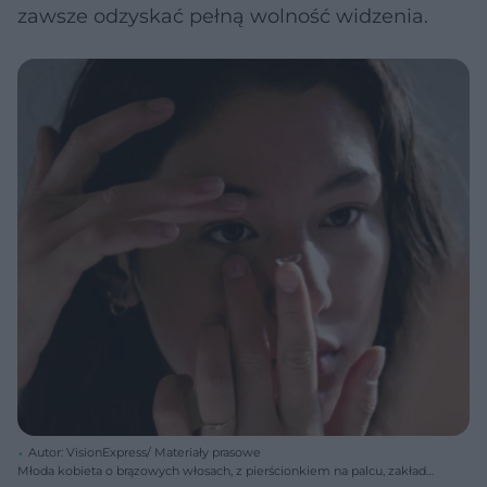
zawsze odzyskać pełną wolność widzenia.
Autor: VisionExpress/ Materiały prasowe
Młoda kobieta o brązowych włosach, z pierścionkiem na palcu, zakłada