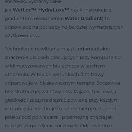
soczewki. Systemy takie
jak
WetLoc™
,
HydraLuxe™
czy konstrukcje z
gradientem uwodnienia (
Water Gradient
) to
odpowiedź na potrzeby najbardziej wymagających
użytkowników.
Technologie nawilżania mają fundamentalne
znaczenie dla osób pracujących przy komputerach,
w klimatyzowanych biurach czy w suchym
otoczeniu. W takich warunkach film łzowy
odparowuje w błyskawicznym tempie. Soczewka
bez skutecznej warstwy nawilżającej traci swoją
gładkość i zaczyna drażnić powiekę przy każdym
mrugnięciu. Skutkuje to pieczeniem, uczuciem
piasku pod powiekami i przemożną chęcią jak
najszybszego zdjęcia soczewek. Odpowiednio