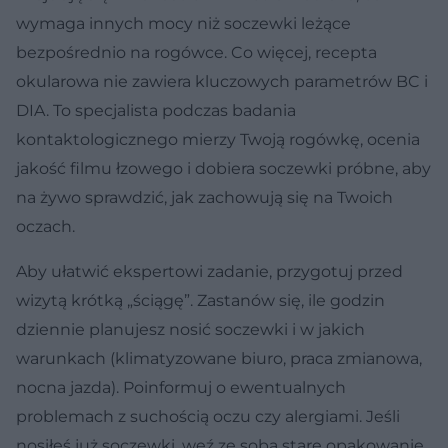
wymaga innych mocy niż soczewki leżące
bezpośrednio na rogówce. Co więcej, recepta
okularowa nie zawiera kluczowych parametrów BC i
DIA. To specjalista podczas badania
kontaktologicznego mierzy Twoją rogówkę, ocenia
jakość filmu łzowego i dobiera soczewki próbne, aby
na żywo sprawdzić, jak zachowują się na Twoich
oczach.
Aby ułatwić ekspertowi zadanie, przygotuj przed
wizytą krótką „ściągę”. Zastanów się, ile godzin
dziennie planujesz nosić soczewki i w jakich
warunkach (klimatyzowane biuro, praca zmianowa,
nocna jazda). Poinformuj o ewentualnych
problemach z suchością oczu czy alergiami. Jeśli
nosiłeś już soczewki, weź ze sobą stare opakowanie