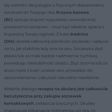
się wartości decydujące o fizycznym dopasowaniu
soczewki do Twojego oka.
Krzywa bazowa
(BC)
opisuje stopień wypukłości wewnętrznej
powierzchni soczewki – musi być idealnie zgrana z
krzywizną Twojej rogówki. Z kolei
średnica
(DIA)
określa całkowitą szerokość soczewki i wpływa
na to, jak stabilnie leży ona na oku. Soczewka zbyt
płaska lub za mała będzie nadmiernie ruchliwa,
powodując niestabilność obrazu. Zbyt stroma lub za
duża może z kolei uciskać oko, prowadzić do
zaczerwienienia i zaburzać naturalne nawilżenie.
Właśnie dlatego
recepta na okulary jest całkowicie
bezużyteczna przy zakupie soczewek
kontaktowych
, zwłaszcza torycznych. Okulary
znajdują się kilkanaście milimetrów od oka, co