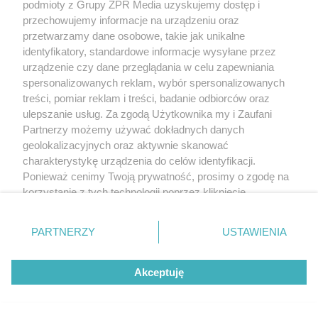
podmioty z Grupy ZPR Media uzyskujemy dostęp i
przechowujemy informacje na urządzeniu oraz
przetwarzamy dane osobowe, takie jak unikalne
identyfikatory, standardowe informacje wysyłane przez
urządzenie czy dane przeglądania w celu zapewniania
spersonalizowanych reklam, wybór spersonalizowanych
treści, pomiar reklam i treści, badanie odbiorców oraz
ulepszanie usług. Za zgodą Użytkownika my i Zaufani
Partnerzy możemy używać dokładnych danych
geolokalizacyjnych oraz aktywnie skanować
charakterystykę urządzenia do celów identyfikacji.
Ponieważ cenimy Twoją prywatność, prosimy o zgodę na
korzystanie z tych technologii poprzez kliknięcie
„Akceptuję”. Zgoda jest dobrowolna i zawsze możesz ją
zmienić/wycofać klikając przycisk ustawień prywatności
PARTNERZY
USTAWIENIA
znajdujący się w lewym dolnym rogu strony
. Niektóre
rodzaje przetwarzania danych nie wymagają zgody
Akceptuję
użytkownika, ale masz prawo sprzeciwić się takiemu
przetwarzaniu. Preferencje będą miały zastosowanie tylko
na tej witrynie.