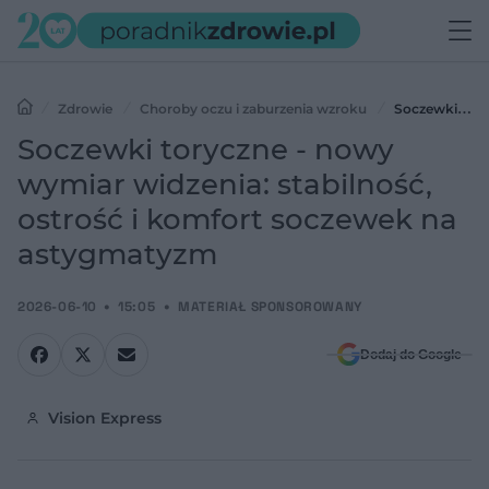
Zdrowie
Choroby oczu i zaburzenia wzroku
Soczewki
toryczne - nowy wymiar widzenia: stabilność, ostrość i komfort
Soczewki toryczne - nowy
soczewek na astygmatyzm
wymiar widzenia: stabilność,
ostrość i komfort soczewek na
astygmatyzm
2026-06-10
15:05
MATERIAŁ SPONSOROWANY
Dodaj do Google
Vision Express