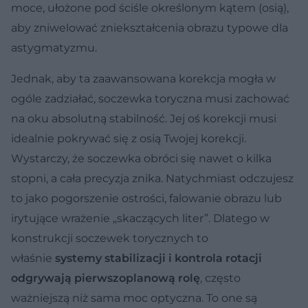
moce, ułożone pod ściśle określonym kątem (osią),
aby zniwelować zniekształcenia obrazu typowe dla
astygmatyzmu.
Jednak, aby ta zaawansowana korekcja mogła w
ogóle zadziałać, soczewka toryczna musi zachować
na oku absolutną stabilność. Jej oś korekcji musi
idealnie pokrywać się z osią Twojej korekcji.
Wystarczy, że soczewka obróci się nawet o kilka
stopni, a cała precyzja znika. Natychmiast odczujesz
to jako pogorszenie ostrości, falowanie obrazu lub
irytujące wrażenie „skaczących liter”. Dlatego w
konstrukcji soczewek torycznych to
właśnie
systemy stabilizacji i kontrola rotacji
odgrywają pierwszoplanową rolę
, często
ważniejszą niż sama moc optyczna. To one są