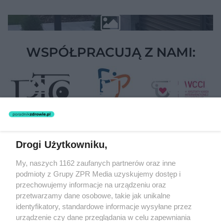
WSPÓŁPRACUJĄ Z NAMI:
Drogi Użytkowniku,
Żaden utwór zamieszczony w serwisie nie może być powielany i
My, naszych 1162 zaufanych partnerów oraz inne
rozpowszechniany lub dalej rozpowszechniany w jakikolwiek sposób
(w tym także elektroniczny lub mechaniczny) na jakimkolwiek polu
podmioty z Grupy ZPR Media uzyskujemy dostęp i
eksploatacji w jakiejkolwiek formie, włącznie z umieszczaniem w
przechowujemy informacje na urządzeniu oraz
Internecie bez pisemnej zgody właściciela praw. Jakiekolwiek użycie
przetwarzamy dane osobowe, takie jak unikalne
lub wykorzystanie utworów w całości lub w części z naruszeniem
prawa, tzn. bez właściwej zgody, jest zabronione pod groźbą kary i
identyfikatory, standardowe informacje wysyłane przez
może być ścigane prawnie.
urządzenie czy dane przeglądania w celu zapewniania