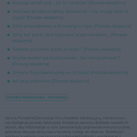
Rozmaz atroficzny - co to oznacza? [Porada eksperta]
Seks bez przebicia błony dziewiczej - czy mogę zajść w
ciążę? [Porada eksperta]
Silne przeziębienie w 8 miesiącu ciąży [Porada eksperta]
Silny ból piersi dwa tygodnie przed okresem... [Porada
eksperta]
Tabletki poronne: gdzie je kupić? [Porada eksperta]
Wyniki badań po histeroskopii. Jak interpretować?
[Porada eksperta]
Zmiany flory bakteryjnej w cytologii [Porada eksperta]
ból przy palcówce [Porada eksperta]
Monika Sieńkowska - Kamińska
Serwis PoradnikZdrowie.pl ma charakter edukacyjny, nie stanowi i
nie zastępuje porady lekarskiej. Redakcja serwisu dokłada wszelkich
starań, aby informacje w nim zawarte były poprawne merytorycznie,
jednakże decyzja dotycząca leczenia należy do lekarza. Redakcja i
wydawca serwisu nie ponoszą odpowiedzialności wynikającej z