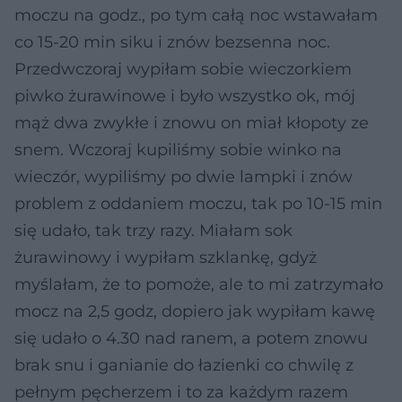
moczu na godz., po tym całą noc wstawałam
co 15-20 min siku i znów bezsenna noc.
Przedwczoraj wypiłam sobie wieczorkiem
piwko żurawinowe i było wszystko ok, mój
mąż dwa zwykłe i znowu on miał kłopoty ze
snem. Wczoraj kupiliśmy sobie winko na
wieczór, wypiliśmy po dwie lampki i znów
problem z oddaniem moczu, tak po 10-15 min
się udało, tak trzy razy. Miałam sok
żurawinowy i wypiłam szklankę, gdyż
myślałam, że to pomoże, ale to mi zatrzymało
mocz na 2,5 godz, dopiero jak wypiłam kawę
się udało o 4.30 nad ranem, a potem znowu
brak snu i ganianie do łazienki co chwilę z
pełnym pęcherzem i to za każdym razem