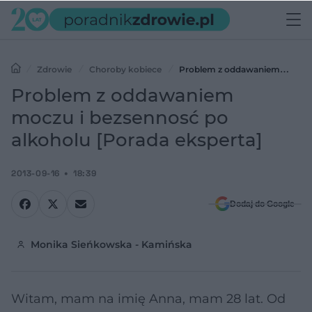
Zdrowie
Choroby kobiece
Problem z oddawaniem
moczu i bezsennosć po alkoholu [Porada eksperta]
Problem z oddawaniem
moczu i bezsennosć po
alkoholu [Porada eksperta]
2013-09-16
18:39
Dodaj do Google
Monika Sieńkowska - Kamińska
Witam, mam na imię Anna, mam 28 lat. Od