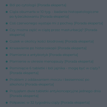
Ból po cytologii [Porada eksperta]
Ciąża obumarła w 10 tyg. - badanie histopatologiczne
po łyżeczkowaniu [Porada eksperta]
Coś czerwonego wystaje mi z pochwy [Porada eksperta]
Czy można zajść w ciążę przez masturbację? [Porada
eksperta]
Guzek w okolicy kości biodrowej [Porada eksperta]
Krwawienie po histeroskopii [Porada eksperta]
Plamienie a antybiotyk [Porada eksperta]
Plamienie w okresie menopauzy [Porada eksperta]
Pominięcie 6 tabletki i ból jajnika - mogę być w ciąży?
[Porada eksperta]
Problem z oddawaniem moczu i bezsennosć po
alkoholu [Porada eksperta]
Przyjęłam dwie tabletki antykoncepcyjne jednego dnia
[Porada eksperta]
Półpasiec w 32 tygodniu ciąży [Porada eksperta]