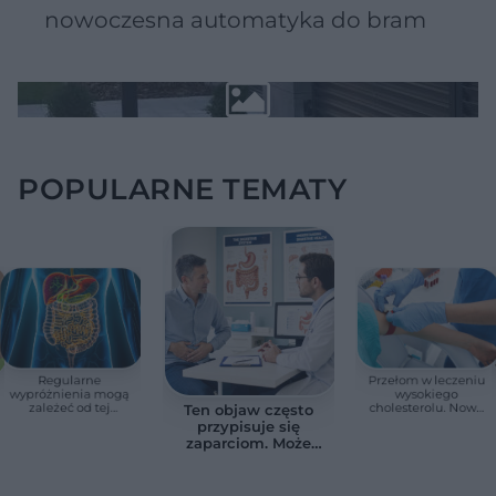
nowoczesna automatyka do bram
POPULARNE TEMATY
Regularne
Przełom w leczeniu
wypróżnienia mogą
wysokiego
zależeć od tej
cholesterolu. Nowa
Ten objaw często
witaminy. Odkrycie
terapia zmniejszyła
przypisuje się
zaskoczyło
LDL o ponad połowę
zaparciom. Może
naukowców
jednak wskazywać
na chorobę jelita