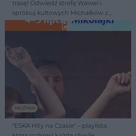
trasę! Odwiedź strefę Wawel i
spróbuj kultowych Michałków z
Wawelu
MUZYKA
"ESKA Hity na Czasie" – playlista,
która rozkręci każdą chwilę