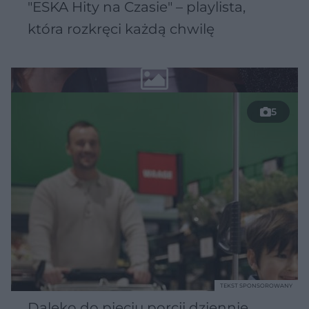
"ESKA Hity na Czasie" – playlista,
która rozkręci każdą chwilę
5
TEKST SPONSOROWANY
Daleko do pięciu porcji dziennie.