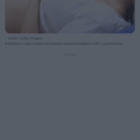
Autor: Getty Images
Kobieta w ciąży leżąca na kozetce podczas badania USG u ginekologa,
obok widać sondę aparatu przykładaną do brzucha. Na portalu Poradnik
Zdrowie znajdziesz porady ekspertów dotyczące badań HCG i
zapalenia oskrzeli.