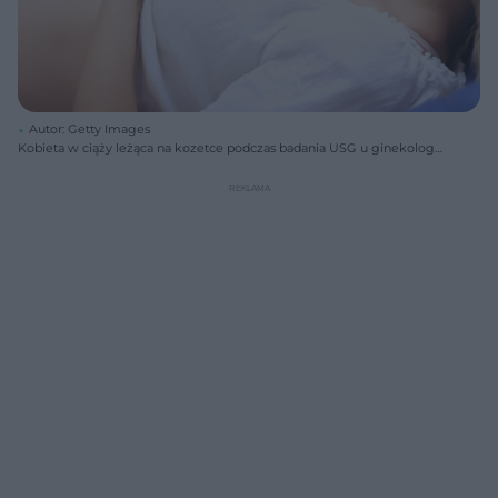
Autor: Getty Images
Kobieta w ciąży leżąca na kozetce podczas badania USG u ginekologa,
obok widać sondę aparatu przykładaną do brzucha. Na portalu Poradnik
Zdrowie znajdziesz porady ekspertów dotyczące badań HCG i
zapalenia oskrzeli.