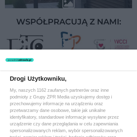
WSPÓŁPRACUJĄ Z NAMI:
Drogi Użytkowniku,
Żaden utwór zamieszczony w serwisie nie może być powielany i
My, naszych 1162 zaufanych partnerów oraz inne
rozpowszechniany lub dalej rozpowszechniany w jakikolwiek sposób
(w tym także elektroniczny lub mechaniczny) na jakimkolwiek polu
podmioty z Grupy ZPR Media uzyskujemy dostęp i
eksploatacji w jakiejkolwiek formie, włącznie z umieszczaniem w
przechowujemy informacje na urządzeniu oraz
Internecie bez pisemnej zgody właściciela praw. Jakiekolwiek użycie
przetwarzamy dane osobowe, takie jak unikalne
lub wykorzystanie utworów w całości lub w części z naruszeniem
prawa, tzn. bez właściwej zgody, jest zabronione pod groźbą kary i
identyfikatory, standardowe informacje wysyłane przez
może być ścigane prawnie.
urządzenie czy dane przeglądania w celu zapewniania
spersonalizowanych reklam, wybór spersonalizowanych