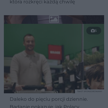
która rozkręci każdą chwilę
5
TEKST SPONSOROWANY
Daleko do pięciu porcji dziennie.
Badanie pokazuje, jak Polacy