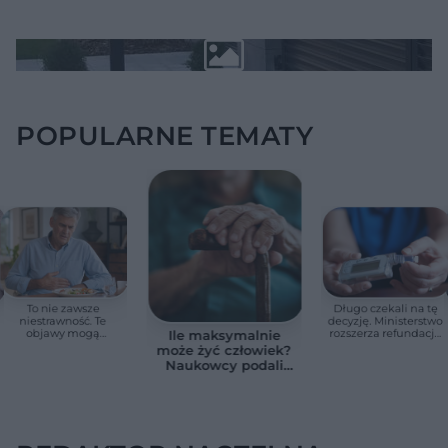
POPULARNE TEMATY
To nie zawsze
Długo czekali na tę
niestrawność. Te
decyzję. Ministerstwo
objawy mogą
rozszerza refundację
Ile maksymalnie
wskazywać na raka
pomp insulinowych
może żyć człowiek?
trzustki
Naukowcy podali
zaskakującą liczbę