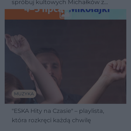
spróbuj kultowych Michałków z
Wawelu
MUZYKA
"ESKA Hity na Czasie" – playlista,
która rozkręci każdą chwilę