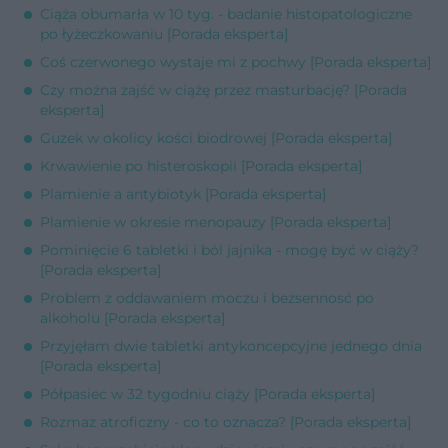
Ciąża obumarła w 10 tyg. - badanie histopatologiczne
po łyżeczkowaniu [Porada eksperta]
Coś czerwonego wystaje mi z pochwy [Porada eksperta]
Czy można zajść w ciążę przez masturbację? [Porada
eksperta]
Guzek w okolicy kości biodrowej [Porada eksperta]
Krwawienie po histeroskopii [Porada eksperta]
Plamienie a antybiotyk [Porada eksperta]
Plamienie w okresie menopauzy [Porada eksperta]
Pominięcie 6 tabletki i ból jajnika - mogę być w ciąży?
[Porada eksperta]
Problem z oddawaniem moczu i bezsennosć po
alkoholu [Porada eksperta]
Przyjęłam dwie tabletki antykoncepcyjne jednego dnia
[Porada eksperta]
Półpasiec w 32 tygodniu ciąży [Porada eksperta]
Rozmaz atroficzny - co to oznacza? [Porada eksperta]