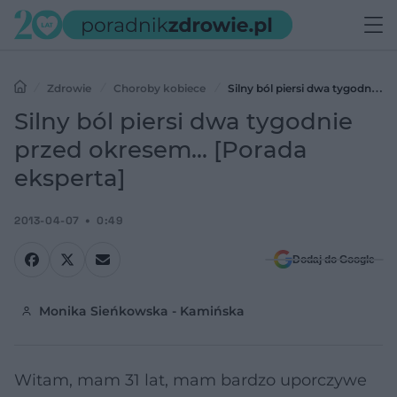
Zdrowie
Choroby kobiece
Silny ból piersi dwa tygodnie
przed okresem... [Porada eksperta]
Silny ból piersi dwa tygodnie
przed okresem... [Porada
eksperta]
2013-04-07
0:49
Dodaj do Google
Monika Sieńkowska - Kamińska
Witam, mam 31 lat, mam bardzo uporczywe