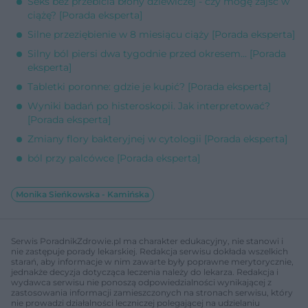
Seks bez przebicia błony dziewiczej - czy mogę zajść w
ciążę? [Porada eksperta]
Silne przeziębienie w 8 miesiącu ciąży [Porada eksperta]
Silny ból piersi dwa tygodnie przed okresem... [Porada
eksperta]
Tabletki poronne: gdzie je kupić? [Porada eksperta]
Wyniki badań po histeroskopii. Jak interpretować?
[Porada eksperta]
Zmiany flory bakteryjnej w cytologii [Porada eksperta]
ból przy palcówce [Porada eksperta]
Monika Sieńkowska - Kamińska
Serwis PoradnikZdrowie.pl ma charakter edukacyjny, nie stanowi i
nie zastępuje porady lekarskiej. Redakcja serwisu dokłada wszelkich
starań, aby informacje w nim zawarte były poprawne merytorycznie,
jednakże decyzja dotycząca leczenia należy do lekarza. Redakcja i
wydawca serwisu nie ponoszą odpowiedzialności wynikającej z
zastosowania informacji zamieszczonych na stronach serwisu, który
nie prowadzi działalności leczniczej polegającej na udzielaniu