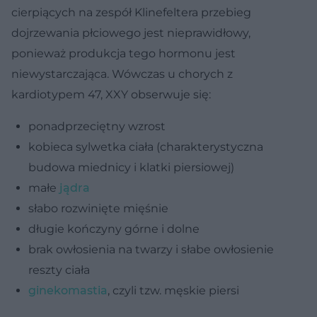
cierpiących na zespół Klinefeltera
przebieg
dojrzewania płciowego jest nieprawidłowy,
ponieważ produkcja tego hormonu jest
niewystarczająca. Wówczas u chorych z
kardiotypem 47, XXY obserwuje się:
ponadprzeciętny wzrost
kobieca sylwetka ciała (charakterystyczna
budowa miednicy i klatki piersiowej)
małe
jądra
słabo rozwinięte mięśnie
długie kończyny górne i dolne
brak owłosienia na twarzy i słabe owłosienie
reszty ciała
ginekomastia
, czyli tzw. męskie piersi