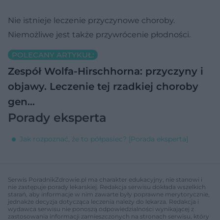
Nie istnieje leczenie przyczynowe choroby.
Niemożliwe jest także przywrócenie płodności.
POLECANY ARTYKUŁ:
Zespół Wolfa-Hirschhorna: przyczyny i
objawy. Leczenie tej rzadkiej choroby
gen…
Porady eksperta
Jak rozpoznać, że to półpasiec? [Porada eksperta]
Serwis PoradnikZdrowie.pl ma charakter edukacyjny, nie stanowi i
nie zastępuje porady lekarskiej. Redakcja serwisu dokłada wszelkich
starań, aby informacje w nim zawarte były poprawne merytorycznie,
jednakże decyzja dotycząca leczenia należy do lekarza. Redakcja i
wydawca serwisu nie ponoszą odpowiedzialności wynikającej z
zastosowania informacji zamieszczonych na stronach serwisu, który