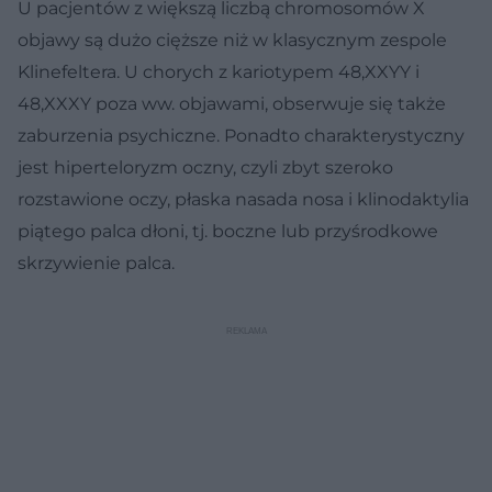
U pacjentów z większą liczbą chromosomów X
objawy są dużo cięższe niż w klasycznym zespole
Klinefeltera. U chorych z kariotypem 48,XXYY i
48,XXXY poza ww. objawami, obserwuje się także
zaburzenia psychiczne. Ponadto charakterystyczny
jest hiperteloryzm oczny, czyli zbyt szeroko
rozstawione oczy, płaska nasada nosa i klinodaktylia
piątego palca dłoni, tj. boczne lub przyśrodkowe
skrzywienie palca.