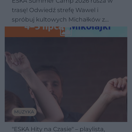
ESKA Summer Camp 2026 rusza w
trasę! Odwiedź strefę Wawel i
spróbuj kultowych Michałków z
Wawelu
MUZYKA
"ESKA Hity na Czasie" – playlista,