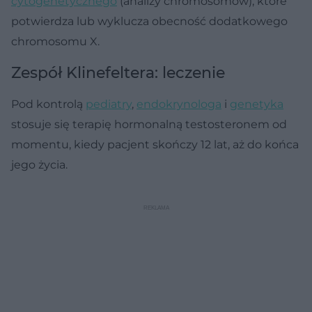
cytogenetycznego
(analizy chromosomów), które
potwierdza lub wyklucza obecność dodatkowego
chromosomu X.
Zespół Klinefeltera: leczenie
Pod kontrolą
pediatry
,
endokrynologa
i
genetyka
stosuje się terapię hormonalną testosteronem od
momentu, kiedy pacjent skończy 12 lat, aż do końca
jego życia.