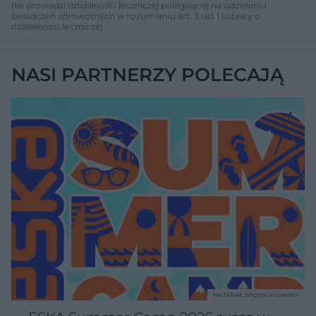
nie prowadzi działalności leczniczej polegającej na udzielaniu
świadczeń zdrowotnych w rozumieniu art. 3 ust 1 ustawy o
działalności leczniczej.
NASI PARTNERZY POLECAJĄ
MATERIAŁ SPONSOROWANY