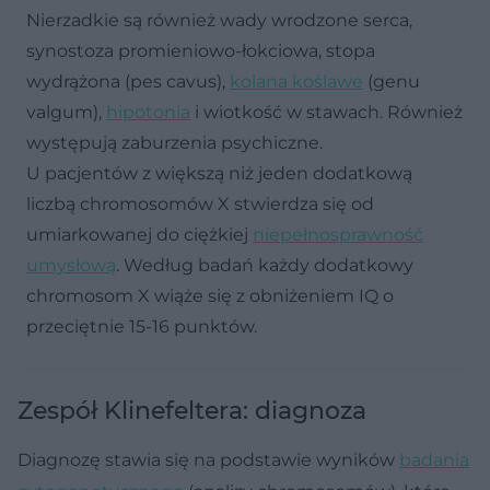
Nierzadkie są również wady wrodzone serca,
synostoza promieniowo-łokciowa, stopa
wydrążona (pes cavus),
kolana koślawe
(genu
valgum),
hipotonia
i wiotkość w stawach. Również
występują zaburzenia psychiczne.
U pacjentów z większą niż jeden dodatkową
liczbą chromosomów X stwierdza się od
umiarkowanej do ciężkiej
niepełnosprawność
umysłową
. Według badań każdy dodatkowy
chromosom X wiąże się z obniżeniem IQ o
przeciętnie 15-16 punktów.
Zespół Klinefeltera: diagnoza
Diagnozę stawia się na podstawie wyników
badania