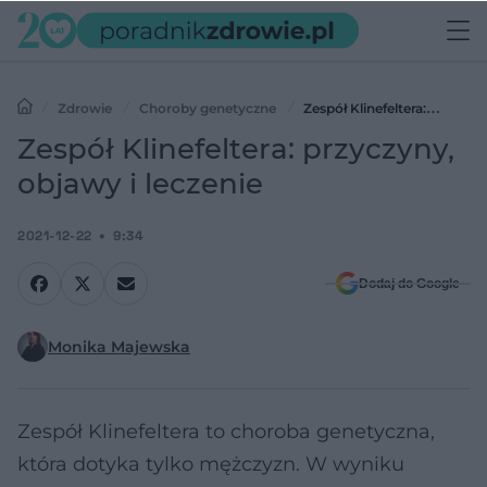
Zdrowie
Choroby genetyczne
Zespół Klinefeltera:
przyczyny, objawy i leczenie
Zespół Klinefeltera: przyczyny,
objawy i leczenie
2021-12-22
9:34
Dodaj do Google
Monika Majewska
Zespół Klinefeltera to choroba genetyczna,
która dotyka tylko mężczyzn. W wyniku