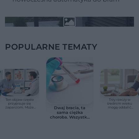
POPULARNE TEMATY
Ten objaw często
Trzy rzeczy w
przypisuje się
średnim wieku
zaparciom. Może
mogą oddalić
Dwaj bracia, ta
jednak wskazywać
demencję o prawie
sama ciężka
na chorobę jelita
13 lat. Naukowcy
choroba. Wszystko
wskazali kluczowe
zmieniają jedne
czynniki
urodziny