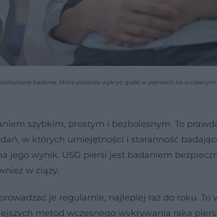
 to bezbolesne badanie, które pozwala wykryć guzki w piersiach na wczesnym
aniem szybkim, prostym i bezbolesnym. To prawd
badań, w których umiejętności i staranność badają
na jego wynik. USG piersi jest badaniem bezpiecz
wnież w ciąży.
rowadzać je regularnie, najlepiej raz do roku. To 
niejszych metod wczesnego wykrywania raka piers