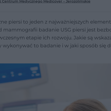
 z Centrum Medycznego Medicover – Jerozolimskie
czne piersi to jeden z najważniejszych eleme
 od mammografii badanie USG piersi jest bezb
wczesnym etapie ich rozwoju. Jakie są wskaz
y wykonywać to badanie i w jaki sposób się 