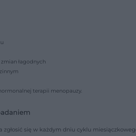
ku
h zmian łagodnych
dzinnym
a hormonalnej terapii menopauzy.
 badaniem
 zgłosić się w każdym dniu cyklu miesiączkoweg