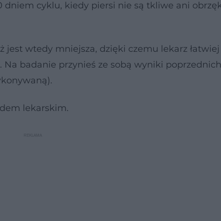
0 dniem cyklu, kiedy piersi nie są tkliwe ani obrzę
 jest wtedy mniejsza, dzięki czemu lekarz łatwie
. Na badanie przynieś ze sobą wyniki poprzednic
wykonywaną).
adem lekarskim.