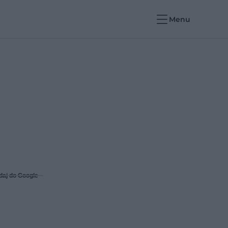
Menu
daj do Google