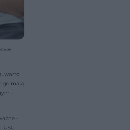
 etapie
a, warto
cego mają
nym -
ważne -
i. USG