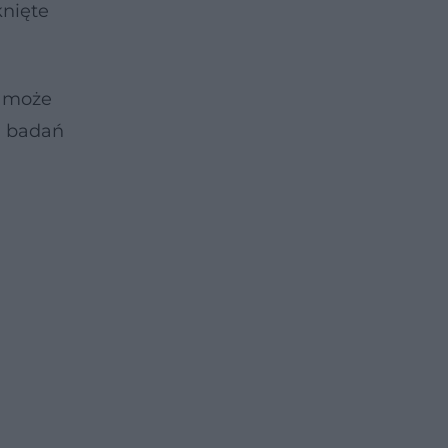
knięte
j może
h badań