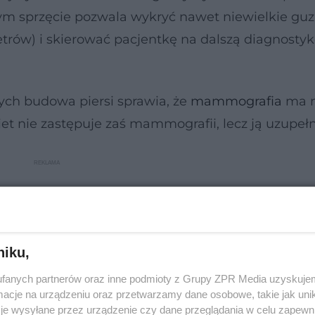
ym sprzęcie pozwala wykryć nawet niewielkie guz
etrów) i skierować pacjentkę na dalszą diagnostyk
ych budowa piersi sprawia, że
mammografia
ma 
et nie zastępuje zaś mammografii, lecz ją uzupełn
niku,
fanych partnerów oraz inne podmioty z Grupy ZPR Media uzyskujem
cje na urządzeniu oraz przetwarzamy dane osobowe, takie jak unika
je wysyłane przez urządzenie czy dane przeglądania w celu zapewn