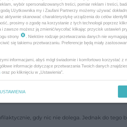
klam, wybór spersonalizowanych treści, pomiar reklam i treści, bad
 zgodą Użytkownika my i Zaufani Partnerzy możemy używać dokład
az aktywnie skanować charakterystykę urządzenia do celów identyfi
ść, prosimy o zgodę na korzystanie z tych technologii poprzez klikn
dniu cyklu najlepiej je wykonać i jak przebiega t
a i zawsze możesz ją zmienić/wycofać klikając przycisk ustawień pr
ogu strony
. Niektóre rodzaje przetwarzania danych nie wymagaj
iwić się takiemu przetwarzaniu. Preferencje będą miały zastosowanie
szymi informacjami, abyś mógł świadomie i komfortowo korzystać z
gółowe informacje dotyczące przetwarzania Twoich danych znajdzi
aniem
s
oraz po kliknięciu w „Ustawienia”.
USTAWIENIA
filaktycznie, gdy nic nie dolega. Jednak do tego 