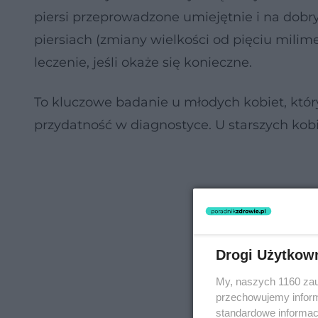
piersi przeprowadzone umiejętnie i na dobr
piersiach (zmiany wielkości od pięciu milim
leczenie, jeśli okaże się konieczne.
To kluczowe badanie u młodych kobiet, któr
przydatność w diagnostyce. U starszych kobi
Drogi Użytkow
My, naszych 1160 zau
przechowujemy informa
standardowe informac