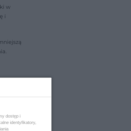
ki w
ę i
mniejszą
ia.
y dostęp i
lne identyfikatory,
iania