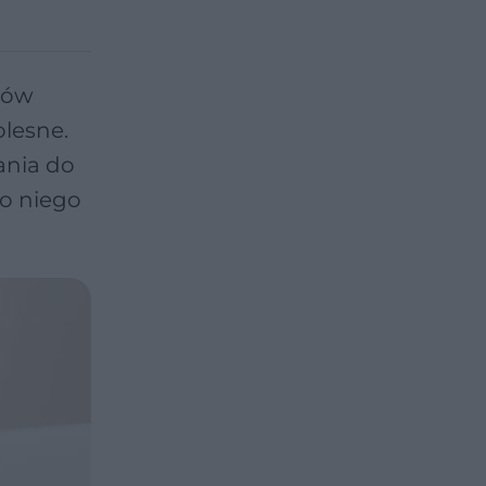
ntów
olesne.
ania do
do niego