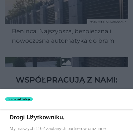
MATERIAŁ SPONSOROWANY
Beninca. Najszybsza, bezpieczna i
nowoczesna automatyka do bram
WSPÓŁPRACUJĄ Z NAMI:
Drogi Użytkowniku,
My, naszych 1162 zaufanych partnerów oraz inne