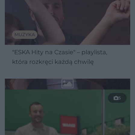
MUZYKA
"ESKA Hity na Czasie" – playlista,
która rozkręci każdą chwilę
5