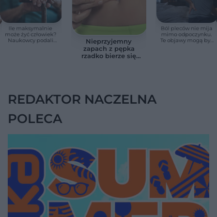
Ile maksymalnie
Ból pleców nie mija
może żyć człowiek?
mimo odpoczynku.
Naukowcy podali
Te objawy mogą być
Nieprzyjemny
zaskakującą liczbę
sygnałem raka
zapach z pępka
rzadko bierze się
znikąd. Jeden objaw
zmienia wszystko
REDAKTOR NACZELNA
POLECA