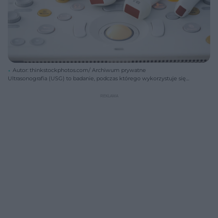
Autor: thinkstockphotos.com/ Archiwum prywatne
Ultrasonografia (USG) to badanie, podczas którego wykorzystuje się
niesłyszalne dla ludzkiego ucha fale akustyczne.