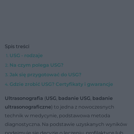
Spis treści
USG - rodzaje
Na czym polega USG?
Jak się przygotować do USG?
Gdzie zrobić USG? Certyfikaty i gwarancje
Ultrasonografia
(
USG
,
badanie USG
,
badanie
ultrasonograficzne
) to jedna z nowoczesnych
technik w medycynie, podstawowa metoda
diagnostyczna. Na podstawie uzyskanych wyników
podejmuje się decyzje o leczeniu, profilaktyce lub