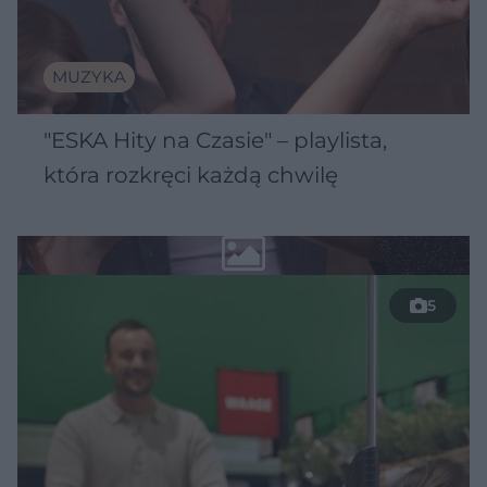
MUZYKA
"ESKA Hity na Czasie" – playlista,
która rozkręci każdą chwilę
5