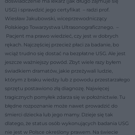
doświadczenie ma lekarz (jak długo zajmuje się
USG) i sprawdzić jego certyfikat – radzi prof.
Wiesław Jakubowski, wiceprzewodniczący
Polskiego Towarzystwa Ultrasonograficznego. –
Pacjent ma prawo wiedzieć, czy jest w dobrych
rękach. Najczęściej przecież płaci za badanie, bo
wciąż trudno się dostać na bezpłatne USG. Ale jest
jeszcze ważniejszy powód. Zbyt wiele razy byłem
świadkiem dramatów, jakie przeżywali ludzie,
którym z braku wiedzy lub z powodu przestarzałego
sprzętu postawiono złą diagnozę. Najwięcej
tragicznych pomyłek zdarza się w położnictwie. Tu
błędne rozpoznanie może nawet prowadzić do
śmierci dziecka lub jego mamy. Dzieje się tak
dlatego, że status osób wykonujących badania USG
nie jest w Polsce określony prawem. Na świecie