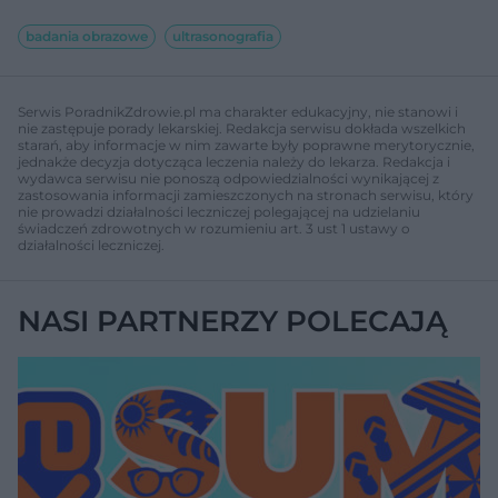
badania obrazowe
ultrasonografia
Serwis PoradnikZdrowie.pl ma charakter edukacyjny, nie stanowi i
nie zastępuje porady lekarskiej. Redakcja serwisu dokłada wszelkich
starań, aby informacje w nim zawarte były poprawne merytorycznie,
jednakże decyzja dotycząca leczenia należy do lekarza. Redakcja i
wydawca serwisu nie ponoszą odpowiedzialności wynikającej z
zastosowania informacji zamieszczonych na stronach serwisu, który
nie prowadzi działalności leczniczej polegającej na udzielaniu
świadczeń zdrowotnych w rozumieniu art. 3 ust 1 ustawy o
działalności leczniczej.
NASI PARTNERZY POLECAJĄ