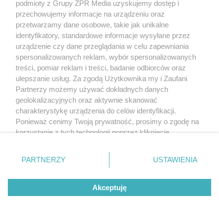
podmioty z Grupy ZPR Media uzyskujemy dostęp i
przechowujemy informacje na urządzeniu oraz
Żaden utwór zamieszczony w serwisie nie może być powielany i
rozpowszechniany lub dalej rozpowszechniany w jakikolwiek sposób
przetwarzamy dane osobowe, takie jak unikalne
(w tym także elektroniczny lub mechaniczny) na jakimkolwiek polu
identyfikatory, standardowe informacje wysyłane przez
eksploatacji w jakiejkolwiek formie, włącznie z umieszczaniem w
urządzenie czy dane przeglądania w celu zapewniania
Internecie bez pisemnej zgody właściciela praw. Jakiekolwiek użycie
lub wykorzystanie utworów w całości lub w części z naruszeniem
spersonalizowanych reklam, wybór spersonalizowanych
prawa, tzn. bez właściwej zgody, jest zabronione pod groźbą kary i
treści, pomiar reklam i treści, badanie odbiorców oraz
może być ścigane prawnie.
ulepszanie usług. Za zgodą Użytkownika my i Zaufani
Partnerzy możemy używać dokładnych danych
geolokalizacyjnych oraz aktywnie skanować
charakterystykę urządzenia do celów identyfikacji.
Ponieważ cenimy Twoją prywatność, prosimy o zgodę na
korzystanie z tych technologii poprzez kliknięcie
O nas
„Akceptuję”. Zgoda jest dobrowolna i zawsze możesz ją
zmienić/wycofać klikając przycisk ustawień prywatności
PARTNERZY
USTAWIENIA
Informacje prawne
znajdujący się w lewym dolnym rogu strony
. Niektóre
rodzaje przetwarzania danych nie wymagają zgody
Nasze serwisy
Akceptuję
użytkownika, ale masz prawo sprzeciwić się takiemu
przetwarzaniu. Preferencje będą miały zastosowanie tylko
© 2026 Grupa ZPR Media
na tej witrynie.