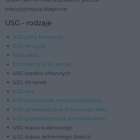
precyzyjniejszą diagnozę.
USG - rodzaje
USG jamy brzusznej
USG tarczycy
USG piersi
Echo serca (USG serca)
USG węzłów chłonnych
USG ślinianek
USG oka
USG naczyniowe metodą Dopplera
USG ginekologiczne (transwaginalne)
USG przezodbytnicze (transrektalne)
USG stawu kolanowego
USG stawu ramiennego (barku)