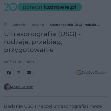
Zdrowie
Badania
Ultrasonografia (USG) - rodzaje,
przebieg, przygotowanie
Ultrasonografia (USG) -
rodzaje, przebieg,
przygotowanie
2017-06-06
12:11
Dodaj do Google
Anna Jarosz
Badanie USG (inaczej ultrasonografia) może