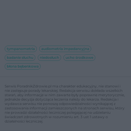
tympanometria
audiometria impedancyjna
badanie słuchu
niedosłuch
ucho środkowe
błona bębenkowa
Serwis PoradnikZdrowie.pl ma charakter edukacyjny, nie stanowi i
nie zastępuje porady lekarskiej. Redakcja serwisu dokłada wszelkich
starań, aby informacje w nim zawarte były poprawne merytorycznie,
jednakże decyzja dotycząca leczenia należy do lekarza. Redakcja i
wydawca serwisu nie ponoszą odpowiedzialności wynikającej z
zastosowania informacji zamieszczonych na stronach serwisu, który
nie prowadzi działalności leczniczej polegającej na udzielaniu
świadczeń zdrowotnych w rozumieniu art. 3 ust 1 ustawy o
działalności leczniczej.