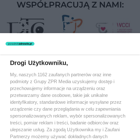
WSPÓŁPRACUJĄ Z NAMI:
Drogi Użytkowniku,
Żaden utwór zamieszczony w serwisie nie może być powielany i
My, naszych 1162 zaufanych partnerów oraz inne
rozpowszechniany lub dalej rozpowszechniany w jakikolwiek sposób
(w tym także elektroniczny lub mechaniczny) na jakimkolwiek polu
podmioty z Grupy ZPR Media uzyskujemy dostęp i
eksploatacji w jakiejkolwiek formie, włącznie z umieszczaniem w
przechowujemy informacje na urządzeniu oraz
Internecie bez pisemnej zgody właściciela praw. Jakiekolwiek użycie
przetwarzamy dane osobowe, takie jak unikalne
lub wykorzystanie utworów w całości lub w części z naruszeniem
prawa, tzn. bez właściwej zgody, jest zabronione pod groźbą kary i
identyfikatory, standardowe informacje wysyłane przez
może być ścigane prawnie.
urządzenie czy dane przeglądania w celu zapewniania
spersonalizowanych reklam, wybór spersonalizowanych
treści, pomiar reklam i treści, badanie odbiorców oraz
ulepszanie usług. Za zgodą Użytkownika my i Zaufani
Partnerzy możemy używać dokładnych danych