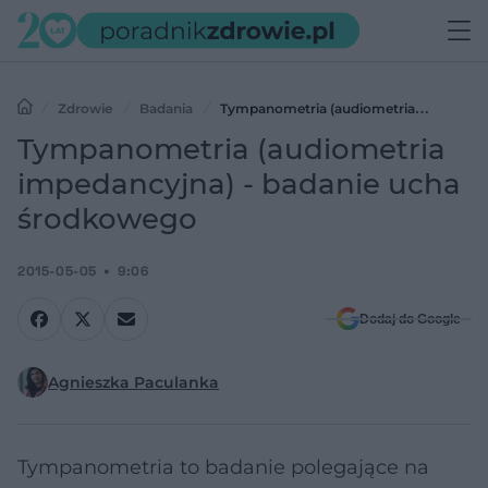
Zdrowie
Badania
Tympanometria (audiometria
impedancyjna) - badanie ucha środkowego
Tympanometria (audiometria
impedancyjna) - badanie ucha
środkowego
2015-05-05
9:06
Dodaj do Google
Agnieszka Paculanka
Tympanometria to badanie polegające na