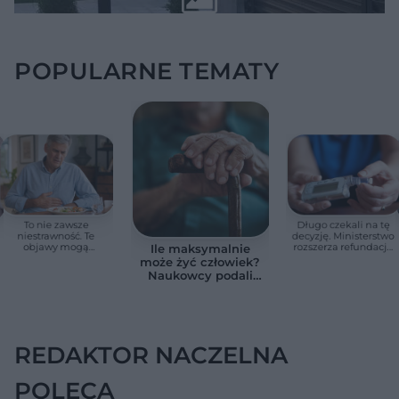
POPULARNE TEMATY
To nie zawsze
Długo czekali na tę
niestrawność. Te
decyzję. Ministerstwo
objawy mogą
rozszerza refundację
Ile maksymalnie
wskazywać na raka
pomp insulinowych
może żyć człowiek?
trzustki
Naukowcy podali
zaskakującą liczbę
REDAKTOR NACZELNA
POLECA