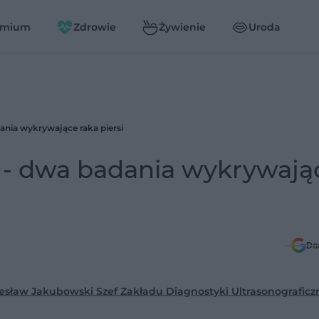
emium
Zdrowie
Żywienie
Uroda
nia wykrywające raka piersi
- dwa badania wykrywają
Do
esław Jakubowski Szef Zakładu Diagnostyki Ultrasonograficz