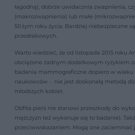
łagodną), dobrze uwidacznia zwapnienia, cz
(makrozwapnienia) lub małe (mikrozwapnieni
50.tym roku życia. Bardziej niebezpieczne 
przedrakowych.
Warto wiedzieć, że od listopada 2015 roku A
obciążone żadnym dodatkowym ryzykiem za
badania mammograficzne dopiero w wieku 4
naukowców - nie jest doskonałą metodą dia
młodszych kobiet.
Obfita pierś nie stanowi przeszkody do wyk
mężczyzn też wykonuje się to badanie). Tak
przeciwwskazaniem. Mogą one zaciemniać ja