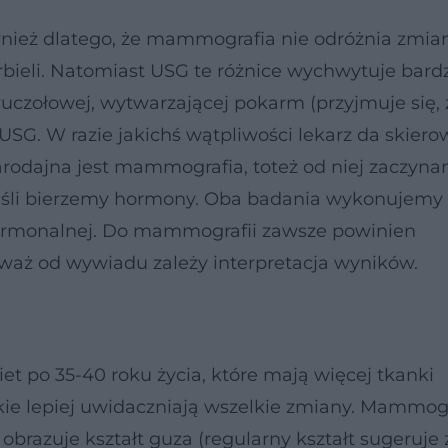
nież dlatego, że mammografia nie odróżnia zmian 
rbieli. Natomiast USG te różnice wychwytuje bard
uczołowej, wytwarzającej pokarm (przyjmuje się, 
 USG. W razie jakichś wątpliwości lekarz da skier
rodajna jest mammografia, toteż od niej zaczyna
jeśli bierzemy hormony. Oba badania wykonujemy
ormonalnej. Do mammografii zawsze powinien
eważ od wywiadu zależy interpretacja wyników.
t po 35-40 roku życia, które mają więcej tkanki
kie lepiej uwidaczniają wszelkie zmiany. Mammog
brazuje kształt guza (regularny kształt sugeruje