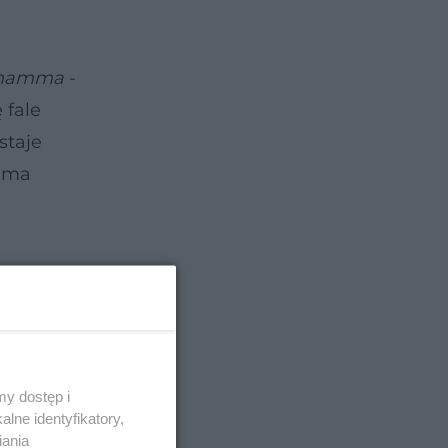
mamma
-
 fale
staje
e ma
y dostęp i
lne identyfikatory,
iania