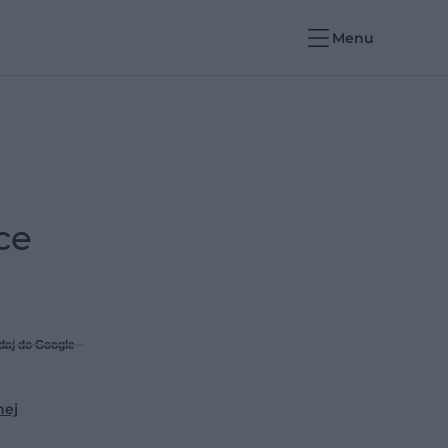
Menu
ce
daj do Google
nej