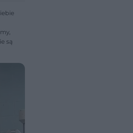
iebie
imy,
ie są