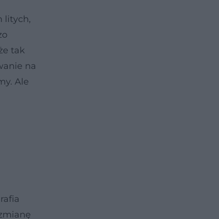
litych,
zo
że tak
owanie na
my. Ale
rafia
 zmianę