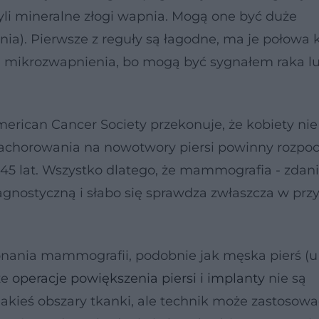
yli mineralne złogi wapnia. Mogą one być duże
a). Pierwsze z reguły są łagodne, ma je połowa 
są mikrozwapnienia, bo mogą być sygnałem raka l
merican Cancer Society przekonuje, że kobiety nie
chorowania na nowotwory piersi powinny rozpo
5 lat. Wszystko dlatego, że mammografia - zda
gnostyczną i słabo się sprawdza zwłaszcza w pr
onania mammografii, podobnie jak męska pierś (u
że
operacje powiększenia piersi i implanty
nie są
kieś obszary tkanki, ale technik może zastosowa