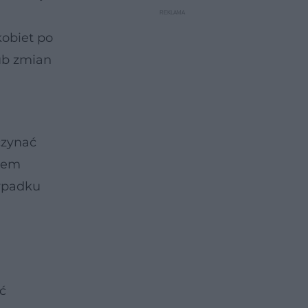
kobiet po
ub zmian
czynać
niem
zypadku
ć