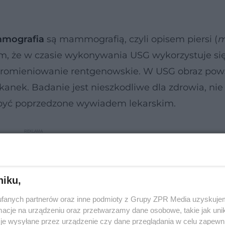
mografia
są mammografią, czyli opisem piersi (
 tym, że w czasie wykonywania USG wykorzystuje się
promieniowanie rentgenowskie. W USG obraz pow
 tkanek. Badanie jest nieszkodliwe dla zdrowia, ni
 być poprzedzone wywiadem lekarskim.
niku,
fanych partnerów oraz inne podmioty z Grupy ZPR Media uzyskujem
cje na urządzeniu oraz przetwarzamy dane osobowe, takie jak unika
je wysyłane przez urządzenie czy dane przeglądania w celu zapewn