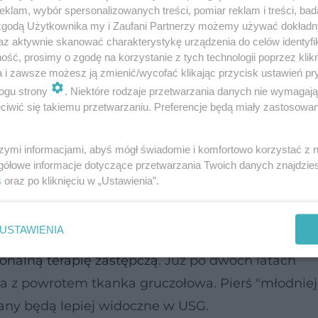
klam, wybór spersonalizowanych treści, pomiar reklam i treści, bad
 zgodą Użytkownika my i Zaufani Partnerzy możemy używać dokład
az aktywnie skanować charakterystykę urządzenia do celów identyfi
ść, prosimy o zgodę na korzystanie z tych technologii poprzez klikn
a i zawsze możesz ją zmienić/wycofać klikając przycisk ustawień pr
ogu strony
. Niektóre rodzaje przetwarzania danych nie wymagaj
iwić się takiemu przetwarzaniu. Preferencje będą miały zastosowanie
j, wytwarzającej mleko. W badaniach jej obraz je
szymi informacjami, abyś mógł świadomie i komfortowo korzystać z
tóra na kliszy i na monitorze ma ciemne zabarwie
gółowe informacje dotyczące przetwarzania Twoich danych znajdzi
 ciemny, na zdjęciu
rtg
jasny. Zatem chcąc, by zm
s
oraz po kliknięciu w „Ustawienia”.
ankę gruczołową (młodą) powinno się badać ultras
e.
USTAWIENIA
nalną terapię zastępczą
. Już po dwóch latach
 z powrotem tkanka gruczołowa. Pierś "młodniej
any będą lepiej widoczne w USG.