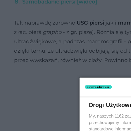
Samobadanie piersi [wideo]
Tak naprawdę zarówno
USG piersi
jak i
mam
z łac. pierś
grapho
- z gr. piszę). Różnią się
ultradźwiękowe, a podczas mammografii - 
dzięki temu, że ultradźwięki odbijają się od
przeciwwskazań, również w ciąży. Powinno
Drogi Użytkow
My, naszych 1162 zau
przechowujemy informa
standardowe informac