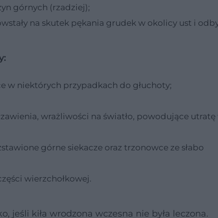
n górnych (rzadziej);
powstały na skutek pękania grudek w okolicy ust i odby
y:
 w niektórych przypadkach do głuchoty;
zawienia, wrażliwości na światło, powodujące utratę
zstawione górne siekacze oraz trzonowce ze słabo
części wierzchołkowej.
o, jeśli kiła wrodzona wczesna nie była leczona.