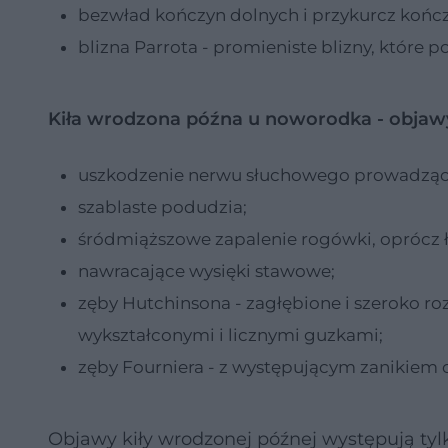
bezwład kończyn dolnych i przykurcz kończy
blizna Parrota - promieniste blizny, które 
Kiła wrodzona późna u noworodka - objaw
uszkodzenie nerwu słuchowego prowadzące
szablaste podudzia;
śródmiąższowe zapalenie rogówki, oprócz ł
nawracające wysięki stawowe;
zęby Hutchinsona - zagłębione i szeroko ro
wykształconymi i licznymi guzkami;
zęby Fourniera - z występującym zanikiem 
Objawy kiły wrodzonej późnej występują tylk