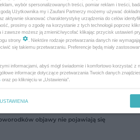
klam, wybór spersonalizowanych treści, pomiar reklam i treści, bad
 zgodą Użytkownika my i Zaufani Partnerzy możemy używać dokład
az aktywnie skanować charakterystykę urządzenia do celów identyfi
ść, prosimy o zgodę na korzystanie z tych technologii poprzez klikn
a i zawsze możesz ją zmienić/wycofać klikając przycisk ustawień pr
enia płodu kiłą?
ogu strony
. Niektóre rodzaje przetwarzania danych nie wymagaj
iwić się takiemu przetwarzaniu. Preferencje będą miały zastosowanie
szymi informacjami, abyś mógł świadomie i komfortowo korzystać z
 doszło jeszcze w życiu płodowym. Bakterie krętka
gółowe informacje dotyczące przetwarzania Twoich danych znajdzi
s
oraz po kliknięciu w „Ustawienia”.
dzone zapalnie naczynia jego kosmków. Do zakaże
 łożysko nie jest jeszcze w pełni uformowane.
USTAWIENIA
odzonej nie jest łatwa, ponieważ u
worodków objawy nie pojawiają się