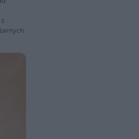
ad
 z
ężarnych