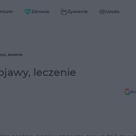
emium
Zdrowie
Żywienie
Uroda
awy, leczenie
objawy, leczenie
Do