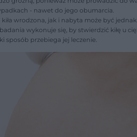
bardzo groźną, ponieważ może prowadzić do w
ypadkach - nawet do jego obumarcia.
ła wrodzona, jak i nabyta może być jednak
badania wykonuje się, by stwierdzić kiłę u ci
ki sposób przebiega jej leczenie.