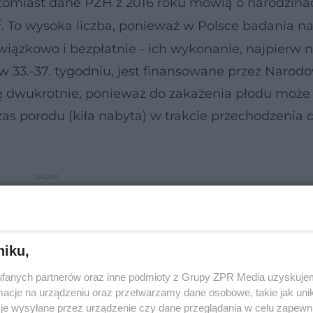
atomiast dane PZH z 2016 roku mówią o narodzina
2
. To wysoka liczba, ponieważ w Polsce badania n
wiązkowo i bezpłatnie - ich wykonanie, najpierw 
j w 33.-37. tygodniu, jest finansowane przez Narod
 dwukrotnie, ponieważ do zakażenia płodu może 
zas porodu (kiła nabyta) w trakcie przechodzenia 
niku,
fanych partnerów oraz inne podmioty z Grupy ZPR Media uzyskujem
cje na urządzeniu oraz przetwarzamy dane osobowe, takie jak unika
je wysyłane przez urządzenie czy dane przeglądania w celu zapewn