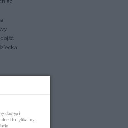
ch aż
a
na
owy
dojść
dziecka
y dostęp i
lne identyfikatory,
iania