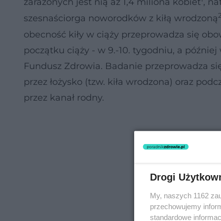
zarażonych jest nią aż 1,4 miliona kobiet
, n
szesnaściorga noworodków z kiłą wrodzoną
obecność kiły w ciąży przeprowadza się obo
początku ciąży - w 9.-10. tygodniu, a późnie
Fundusz Zdrowia. Badanie przeprowadza się
przez łożysko (tzw. kiła wrodzona) oraz podc
przez kanał rodny.
Drogi Użytkow
My, naszych 1162 zau
przechowujemy informa
standardowe informac