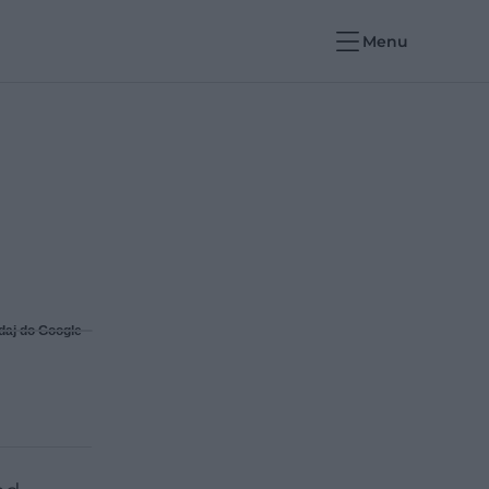
Menu
daj do Google