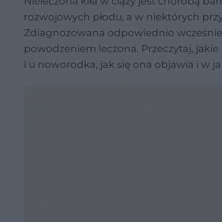
Nieleczona kiła w ciąży jest chorobą 
rozwojowych płodu, a w niektórych prz
Zdiagnozowana odpowiednio wcześnie ki
powodzeniem leczona. Przeczytaj, jakie 
i u noworodka, jak się ona objawia i w ja