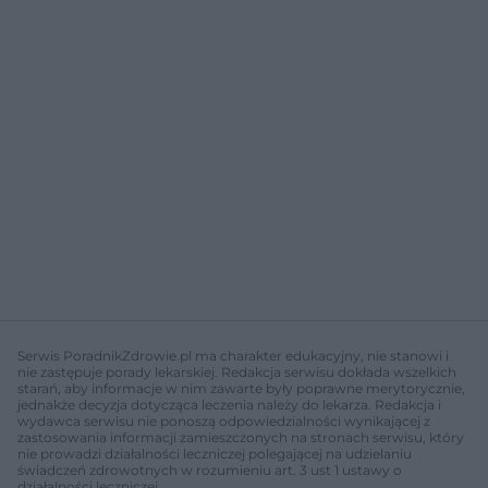
Serwis PoradnikZdrowie.pl ma charakter edukacyjny, nie stanowi i
nie zastępuje porady lekarskiej. Redakcja serwisu dokłada wszelkich
starań, aby informacje w nim zawarte były poprawne merytorycznie,
jednakże decyzja dotycząca leczenia należy do lekarza. Redakcja i
wydawca serwisu nie ponoszą odpowiedzialności wynikającej z
zastosowania informacji zamieszczonych na stronach serwisu, który
nie prowadzi działalności leczniczej polegającej na udzielaniu
świadczeń zdrowotnych w rozumieniu art. 3 ust 1 ustawy o
działalności leczniczej.