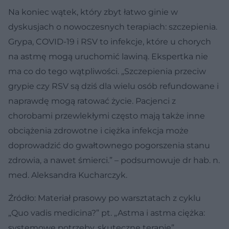
Na koniec wątek, który zbyt łatwo ginie w
dyskusjach o nowoczesnych terapiach: szczepienia.
Grypa, COVID-19 i RSV to infekcje, które u chorych
na astmę mogą uruchomić lawiną. Ekspertka nie
ma co do tego wątpliwości. „Szczepienia przeciw
grypie czy RSV są dziś dla wielu osób refundowane i
naprawdę mogą ratować życie. Pacjenci z
chorobami przewlekłymi często mają także inne
obciążenia zdrowotne i ciężka infekcja może
doprowadzić do gwałtownego pogorszenia stanu
zdrowia, a nawet śmierci.” – podsumowuje dr hab. n.
med. Aleksandra Kucharczyk.
Źródło: Materiał prasowy po warsztatach z cyklu
„Quo vadis medicina?” pt. „Astma i astma ciężka:
systemowe potrzeby, skuteczne terapie”