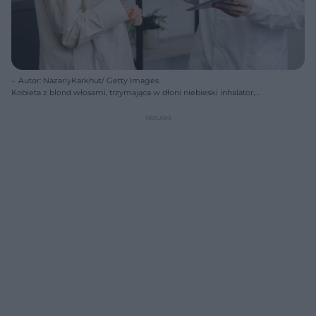
Autor: NazariyKarkhut/ Getty Images
Kobieta z blond włosami, trzymająca w dłoni niebieski inhalator,
rozmawia z lekarzem w białym fartuchu i okularach. Terapia astmy
wymaga właściwego podejścia, o czym pisze Poradnik Zdrowie.