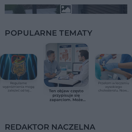
POPULARNE TEMATY
Regularne
Przełom w leczeniu
wypróżnienia mogą
wysokiego
zależeć od tej
cholesterolu. Nowa
Ten objaw często
witaminy. Odkrycie
terapia zmniejszyła
przypisuje się
zaskoczyło
LDL o ponad połowę
zaparciom. Może
naukowców
jednak wskazywać
na chorobę jelita
REDAKTOR NACZELNA