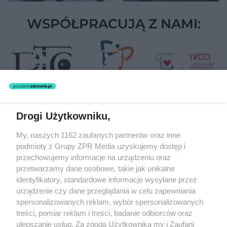
WSPÓŁPRACUJĄ Z NAMI:
Drogi Użytkowniku,
Żaden utwór zamieszczony w serwisie nie może być powielany i
My, naszych 1162 zaufanych partnerów oraz inne
rozpowszechniany lub dalej rozpowszechniany w jakikolwiek sposób
podmioty z Grupy ZPR Media uzyskujemy dostęp i
(w tym także elektroniczny lub mechaniczny) na jakimkolwiek polu
eksploatacji w jakiejkolwiek formie, włącznie z umieszczaniem w
przechowujemy informacje na urządzeniu oraz
Internecie bez pisemnej zgody właściciela praw. Jakiekolwiek użycie
przetwarzamy dane osobowe, takie jak unikalne
lub wykorzystanie utworów w całości lub w części z naruszeniem
identyfikatory, standardowe informacje wysyłane przez
prawa, tzn. bez właściwej zgody, jest zabronione pod groźbą kary i
może być ścigane prawnie.
urządzenie czy dane przeglądania w celu zapewniania
spersonalizowanych reklam, wybór spersonalizowanych
treści, pomiar reklam i treści, badanie odbiorców oraz
ulepszanie usług. Za zgodą Użytkownika my i Zaufani