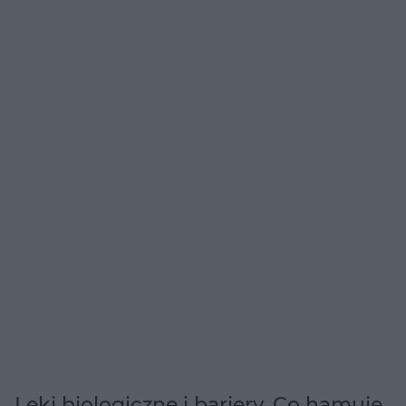
Leki biologiczne i bariery. Co hamuje