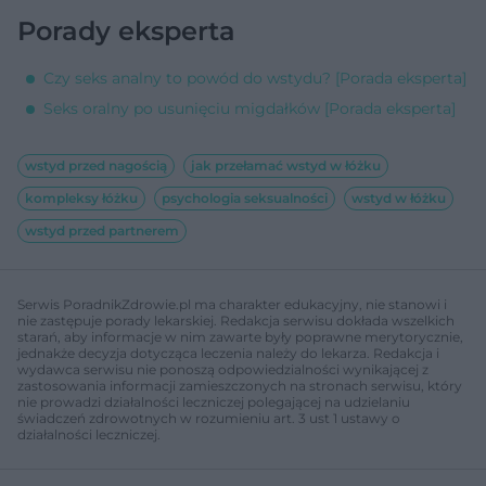
Porady eksperta
Czy seks analny to powód do wstydu? [Porada eksperta]
Seks oralny po usunięciu migdałków [Porada eksperta]
wstyd przed nagością
jak przełamać wstyd w łóżku
kompleksy łóżku
psychologia seksualności
wstyd w łóżku
wstyd przed partnerem
Serwis PoradnikZdrowie.pl ma charakter edukacyjny, nie stanowi i
nie zastępuje porady lekarskiej. Redakcja serwisu dokłada wszelkich
starań, aby informacje w nim zawarte były poprawne merytorycznie,
jednakże decyzja dotycząca leczenia należy do lekarza. Redakcja i
wydawca serwisu nie ponoszą odpowiedzialności wynikającej z
zastosowania informacji zamieszczonych na stronach serwisu, który
nie prowadzi działalności leczniczej polegającej na udzielaniu
świadczeń zdrowotnych w rozumieniu art. 3 ust 1 ustawy o
działalności leczniczej.