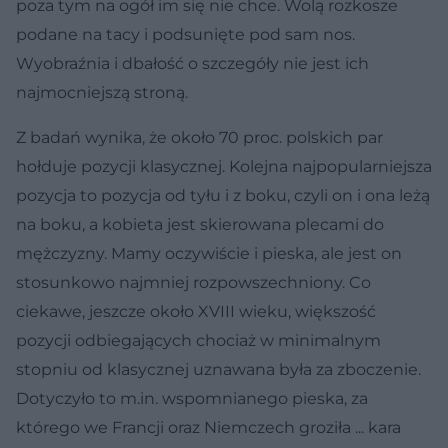
poza tym na ogół im się nie chce. Wolą rozkosze
podane na tacy i podsunięte pod sam nos.
Wyobraźnia i dbałość o szczegóły nie jest ich
najmocniejszą stroną.
Z badań wynika, że około 70 proc. polskich par
hołduje pozycji klasycznej. Kolejna najpopularniejsza
pozycja to pozycja od tyłu i z boku, czyli on i ona leżą
na boku, a kobieta jest skierowana plecami do
mężczyzny. Mamy oczywiście i pieska, ale jest on
stosunkowo najmniej rozpowszechniony. Co
ciekawe, jeszcze około XVIII wieku, większość
pozycji odbiegających chociaż w minimalnym
stopniu od klasycznej uznawana była za zboczenie.
Dotyczyło to m.in. wspomnianego pieska, za
którego we Francji oraz Niemczech groziła ... kara