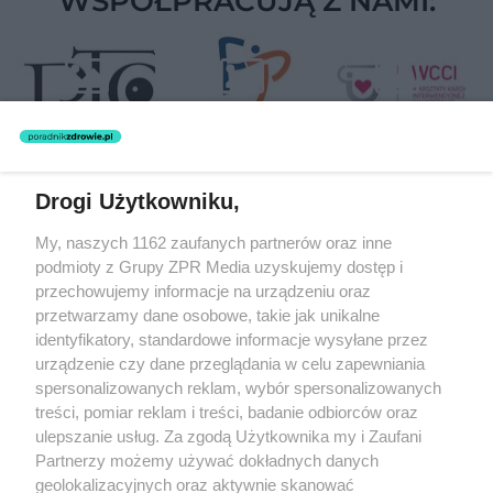
WSPÓŁPRACUJĄ Z NAMI:
Drogi Użytkowniku,
Żaden utwór zamieszczony w serwisie nie może być powielany i
My, naszych 1162 zaufanych partnerów oraz inne
rozpowszechniany lub dalej rozpowszechniany w jakikolwiek sposób
podmioty z Grupy ZPR Media uzyskujemy dostęp i
(w tym także elektroniczny lub mechaniczny) na jakimkolwiek polu
eksploatacji w jakiejkolwiek formie, włącznie z umieszczaniem w
przechowujemy informacje na urządzeniu oraz
Internecie bez pisemnej zgody właściciela praw. Jakiekolwiek użycie
przetwarzamy dane osobowe, takie jak unikalne
lub wykorzystanie utworów w całości lub w części z naruszeniem
identyfikatory, standardowe informacje wysyłane przez
prawa, tzn. bez właściwej zgody, jest zabronione pod groźbą kary i
może być ścigane prawnie.
urządzenie czy dane przeglądania w celu zapewniania
spersonalizowanych reklam, wybór spersonalizowanych
treści, pomiar reklam i treści, badanie odbiorców oraz
ulepszanie usług. Za zgodą Użytkownika my i Zaufani
Partnerzy możemy używać dokładnych danych
geolokalizacyjnych oraz aktywnie skanować