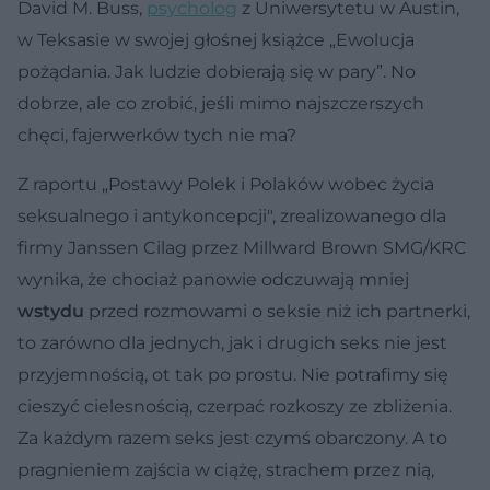
David M. Buss,
psycholog
z Uniwersytetu w Austin,
w Teksasie w swojej głośnej książce „Ewolucja
pożądania. Jak ludzie dobierają się w pary”. No
dobrze, ale co zrobić, jeśli mimo najszczerszych
chęci, fajerwerków tych nie ma?
Z raportu „Postawy Polek i Polaków wobec życia
seksualnego i antykoncepcji", zrealizowanego dla
firmy Janssen Cilag przez Millward Brown SMG/KRC
wynika, że chociaż panowie odczuwają mniej
wstydu
przed rozmowami o seksie niż ich partnerki,
to zarówno dla jednych, jak i drugich seks nie jest
przyjemnością, ot tak po prostu. Nie potrafimy się
cieszyć cielesnością, czerpać rozkoszy ze zbliżenia.
Za każdym razem seks jest czymś obarczony. A to
pragnieniem zajścia w ciążę, strachem przez nią,