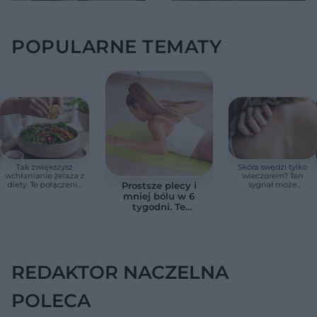
POPULARNE TEMATY
Tak zwiększysz
Skóra swędzi tylko
wchłanianie żelaza z
wieczorem? Ten
diety. Te połączenia
sygnał może
Prostsze plecy i
produktów
wskazywać na
mniej bólu w 6
pomagają przy
chorobę, która długo
tygodni. Te
anemii
nie daje objawów
ćwiczenia
pomagają
zmniejszyć wdowi
garb
REDAKTOR NACZELNA
POLECA