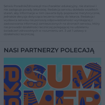
Serwis PoradnikZdrowie.pl ma charakter edukacyjny, nie stanowi i
nie zastępuje porady lekarskiej. Redakcja serwisu dokłada wszelkich
starań, aby informacje w nim zawarte były poprawne merytorycznie,
jednakże decyzja dotycząca leczenia należy do lekarza. Redakcja i
wydawca serwisu nie ponoszą odpowiedzialności wynikającej z
zastosowania informacji zamieszczonych na stronach serwisu, który
nie prowadzi działalności leczniczej polegającej na udzielaniu
świadczeń zdrowotnych w rozumieniu art. 3 ust 1 ustawy o
działalności leczniczej.
NASI PARTNERZY POLECAJĄ