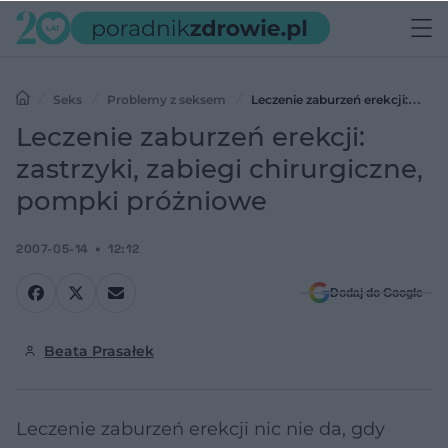
Seks
Problemy z seksem
Leczenie zaburzeń erekcji:
zastrzyki, zabiegi chirurgiczne, pompki próżniowe
Leczenie zaburzeń erekcji:
zastrzyki, zabiegi chirurgiczne,
pompki próżniowe
2007-05-14
12:12
Dodaj do Google
Beata Prasałek
Leczenie zaburzeń erekcji nic nie da, gdy