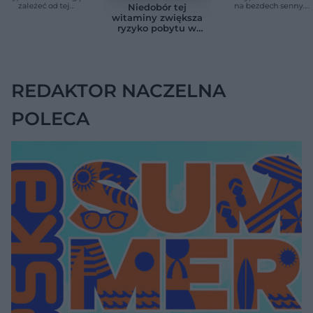
zależeć od tej
na bezdech senny.
Niedobór tej
witaminy. Odkrycie
Efekty zaskoczyły
witaminy zwiększa
zaskoczyło
badaczy
ryzyko pobytu w
naukowców
szpitalu. Badanie
objęło 36 tys. osób
REDAKTOR NACZELNA
POLECA