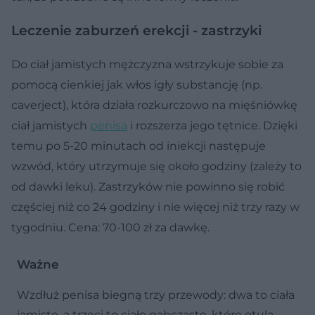
Leczenie zaburzeń erekcji - zastrzyki
Do ciał jamistych mężczyzna wstrzykuje sobie za
pomocą cienkiej jak włos igły substancję (np.
caverject), która działa rozkurczowo na mięśniówkę
ciał jamistych
penisa
i rozszerza jego tętnice. Dzięki
temu po 5-20 minutach od iniekcji następuje
wzwód, który utrzymuje się około godziny (zależy to
od dawki leku). Zastrzyków nie powinno się robić
częściej niż co 24 godziny i nie więcej niż trzy razy w
tygodniu. Cena: 70-100 zł za dawkę.
Ważne
Wzdłuż penisa biegną trzy przewody: dwa to ciała
jamiste, a trzeci to ciało gąbczaste, które otula