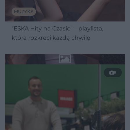
MUZYKA
"ESKA Hity na Czasie" – playlista,
która rozkręci każdą chwilę
5