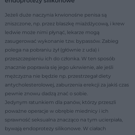
endoprotezy silikonowe
Jeżeli duże naczynia krwionośne penisa są
zniszczone, np. przez blaszkę miażdżycową, i krew
ledwie może nimi płynąć, lekarze mogą
zasugerować wykonanie tzw. bypassów. Zabieg
polega na pobraniu żył (głównie z uda) i
przeszczepieniu ich do członka. W ten sposób
znacznie poprawia się jego ukrwienie, ale jeśli
mężczyzna nie będzie np. przestrzegał diety
antycholesterolowej, zaburzenia erekcji za jakiś czas
pewnie znowu dadzą znać o sobie.
Jedynym ratunkiem dla panów, którzy przeszli
poważne operacje w obrębie miednicy i ich
sprawność seksualna znacząco na tym ucierpiała,
bywają endoprotezy silikonowe. W ciałach