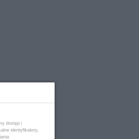
j choroby
y dostęp i
ezienie
lne identyfikatory,
iania