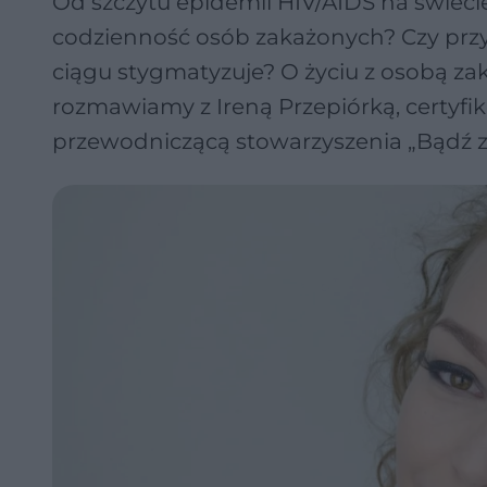
Od szczytu epidemii HIV/AIDS na świecie
codzienność osób zakażonych? Czy prz
ciągu stygmatyzuje? O życiu z osobą za
rozmawiamy z Ireną Przepiórką, certyf
przewodniczącą stowarzyszenia „Bądź z