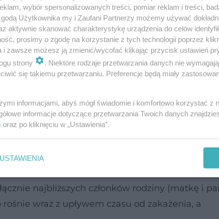
klam, wybór spersonalizowanych treści, pomiar reklam i treści, bad
ób seropozytywnych? Czy nadal spotykają się one 
 zgodą Użytkownika my i Zaufani Partnerzy możemy używać dokład
az aktywnie skanować charakterystykę urządzenia do celów identyfi
ść, prosimy o zgodę na korzystanie z tych technologii poprzez klikn
a i zawsze możesz ją zmienić/wycofać klikając przycisk ustawień pr
na przestrzeni lat zdecydowanie się poprawiła, n
ogu strony
. Niektóre rodzaje przetwarzania danych nie wymagaj
iwić się takiemu przetwarzaniu. Preferencje będą miały zastosowanie
acji. Ciągle funkcjonują bardzo silne stereotypy
. W latach 80. i 90. osoby zakażone budziły lęk, 
szymi informacjami, abyś mógł świadomie i komfortowo korzystać z
cnie więcej wiemy o zakażeniu, powszechne są inf
gółowe informacje dotyczące przetwarzania Twoich danych znajdzi
s
oraz po kliknięciu w „Ustawienia”.
 Sheen) i deklaratywnie większa jest akceptacja 
IV nieustannie borykają się z przejawami dyskry
je z innymi ludźmi. W przeprowadzonym w 2015 r.
USTAWIENIA
i życia kobiet z HIV wyraźnie widać, że kobiety 
ącznie najbliższych członków rodziny (matkę i pa
 rośnie wraz z upływem czasu od zakażenia, a