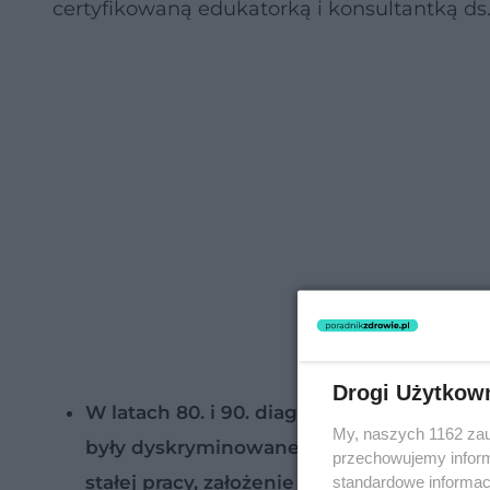
certyfikowaną edukatorką i konsultantką ds.
Drogi Użytkow
W latach 80. i 90. diagnoza HIV była post
My, naszych 1162 zau
były dyskryminowane i traktowane jako po
przechowujemy informa
stałej pracy, założenie rodziny, zawiązywan
standardowe informac