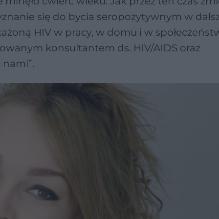
 minęło ćwierć wieku. Jak przez ten czas zmie
yznanie się do bycia seropozytywnym w dal
każoną HIV w pracy, w domu i w społeczeńst
ikowanym konsultantem ds. HIV/AIDS oraz
 nami”.