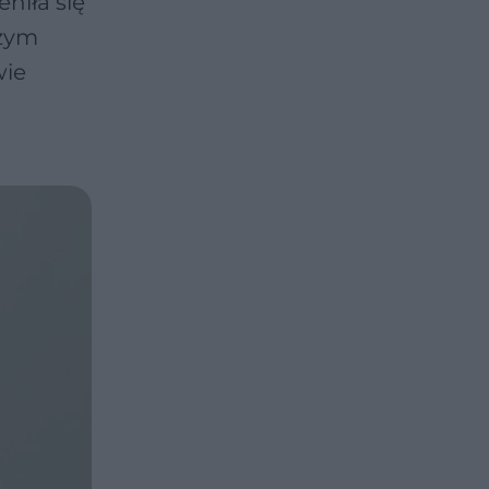
niła się
szym
wie