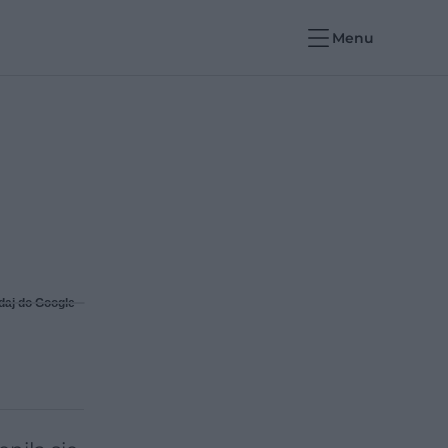
Menu
daj do Google