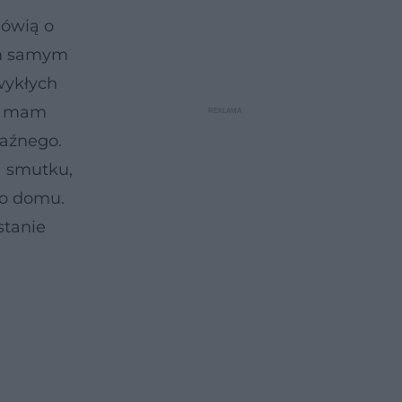
mówią o
tym samym
wykłych
ie mam
kaźnego.
a smutku,
do domu.
stanie