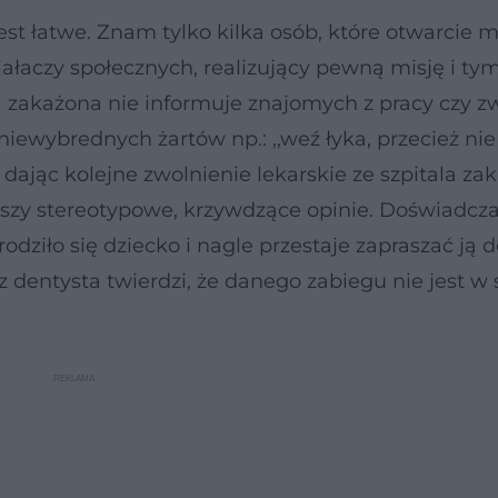
est łatwe. Znam tylko kilka osób, które otwarcie 
ziałaczy społecznych, realizujący pewną misję i 
ba zakażona nie informuje znajomych z pracy czy z
ewybrednych żartów np.: ,,weź łyka, przecież n
dając kolejne zwolnienie lekarskie ze szpitala za
yszy stereotypowe, krzywdzące opinie. Doświadcz
odziło się dziecko i nagle przestaje zapraszać ją 
z dentysta twierdzi, że danego zabiegu nie jest w 