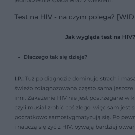
jednocześnie spada wraz z wiekiem.
Test na HIV - na czym polega? [WI
Jak wygląda test na HIV
Dlaczego tak się dzieje?
I.P.:
Tuż po diagnozie dominuje strach i masa
świeżo zdiagnozowana często sama jeszcze 
inni. Zakażenie HIV nie jest postrzegane w k
czyli musiał zrobić coś złego, więc sam jes
początkowo samostygmatyzują się. Po pewn
i nauczą się żyć z HIV, bywają bardziej otwar