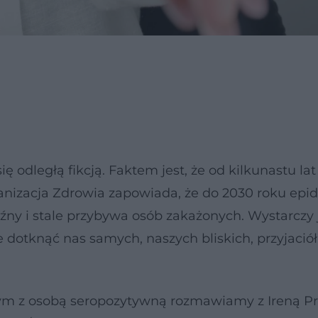
ę odległą fikcją. Faktem jest, że od kilkunastu lat
anizacja Zdrowia zapowiada, że do 2030 roku ep
oźny i stale przybywa osób zakażonych. Wystarczy
otknąć nas samych, naszych bliskich, przyjaciół
nym z osobą seropozytywną rozmawiamy z Ireną Pr