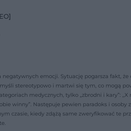
DEO]
?
 negatywnych emocji. Sytuację pogarsza fakt, że
myśli stereotypowo i martwi się tym, co mogą po
ategoriach medycznych, tylko „zbrodni i kary”: ,,X
t sobie winny”. Następuje pewien paradoks i osoby
ym czasie, kiedy zdążą same zweryfikować te pr
te.