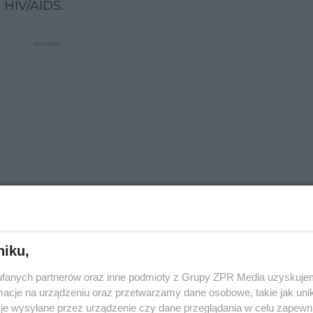
 HIV/AIDS.
niku,
rzegana jak wyrok. Osoby przyznające się do swoje
fanych partnerów oraz inne podmioty z Grupy ZPR Media uzyskujem
tencjalne źródło zakażenia. Utrudniało im to znal
cje na urządzeniu oraz przetwarzamy dane osobowe, takie jak unika
ie przyjaźni. Jak w ciągu ostatnich lat zmieniło się
je wysyłane przez urządzenie czy dane przeglądania w celu zapewn