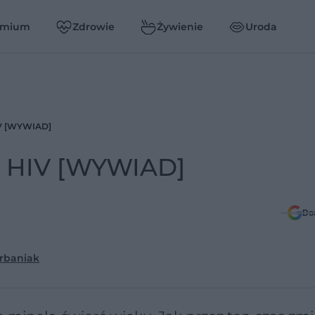
emium
Zdrowie
Żywienie
Uroda
IV [WYWIAD]
ą HIV [WYWIAD]
Do
rbaniak