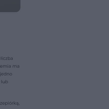
 liczba
idemia ma
 jedno
 lub
zepiórką,