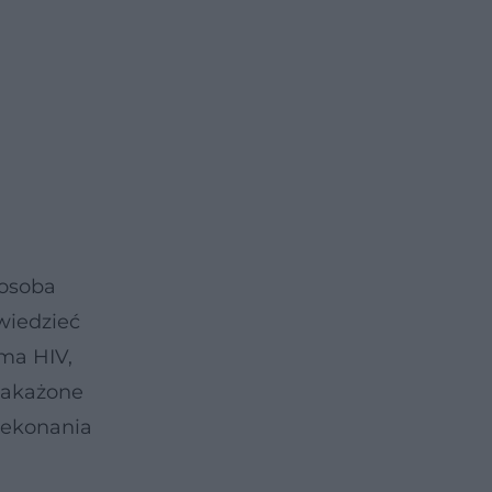
 osoba
wiedzieć
 ma HIV,
 zakażone
zekonania