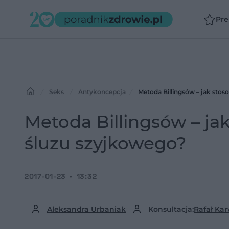
Pr
Seks
Antykoncepcja
Metoda Billingsów – jak sto
Metoda Billingsów – j
śluzu szyjkowego?
2017-01-23
13:32
Aleksandra Urbaniak
Konsultacja:
Rafał Ka