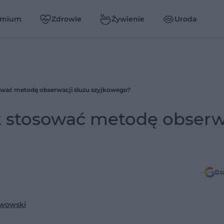
emium
Zdrowie
Żywienie
Uroda
sować metodę obserwacji śluzu szyjkowego?
ak stosować metodę obserw
Do
rwowski