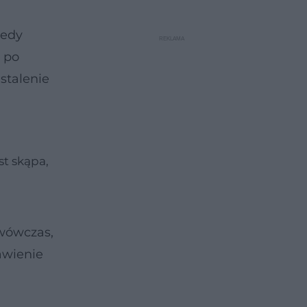
iedy
i po
stalenie
st skąpa,
 wówczas,
awienie