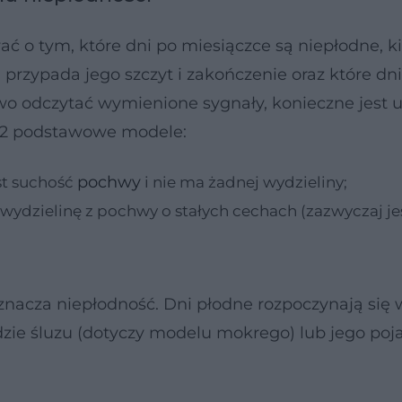
 o tym, które dni po miesiączce są niepłodne, k
ń przypada jego szczyt i zakończenie oraz które dn
wo odczytać wymienione sygnały, konieczne jest u
ę 2 podstawowe modele:
pochwy
st suchość
i nie ma żadnej wydzieliny;
wydzielinę z pochwy o stałych cechach (zazwyczaj je
 oznacza niepłodność. Dni płodne rozpoczynają się
e śluzu (dotyczy modelu mokrego) lub jego poj