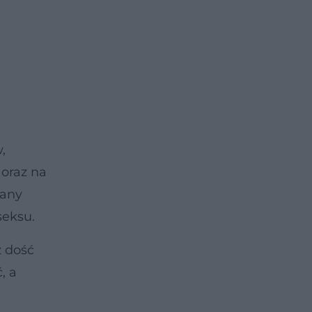
,
 oraz na
iany
seksu.
z dość
, a