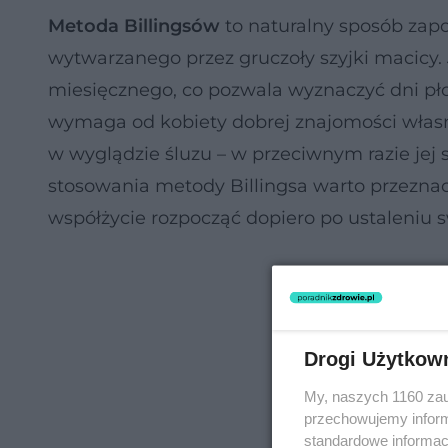
Metoda Billingsów
to naturalny sposób zapo
wytwarzanego przez gruczoły szyjki macicy. 
miesięcznego, co pozwala wyznaczyć dni pło
wymaga od kobiety dobrej znajomości własne
w wyglądzie śluzu – w przeciwnym razie jej 
stosowania metody Billingsa warto przeznac
współżycie rozpocząć dopiero po ustaleniu 
Drogi Użytkow
My, naszych 1160 zau
przechowujemy informa
standardowe informac