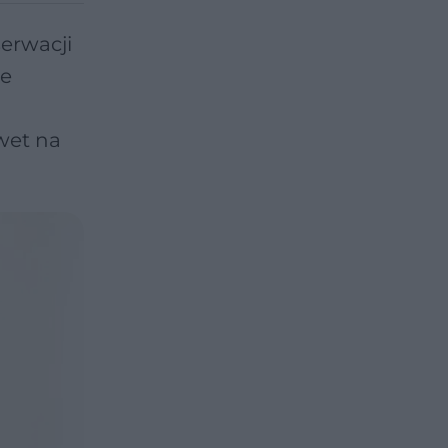
erwacji
ie
wet na