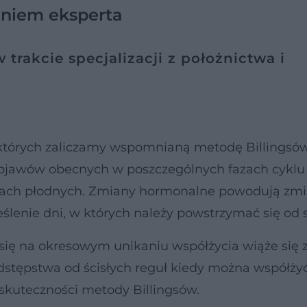
niem eksperta
 trakcie specjalizacji z położnictwa i
których zaliczamy wspomnianą metodę Billingsów
h objawów obecnych w poszczególnych fazach cyklu
iach płodnych. Zmiany hormonalne powodują zm
eślenie dni, w których należy powstrzymać się od 
ię na okresowym unikaniu współżycia wiąże się 
dstępstwa od ścisłych reguł kiedy można współżyć
skuteczności metody Billingsów.