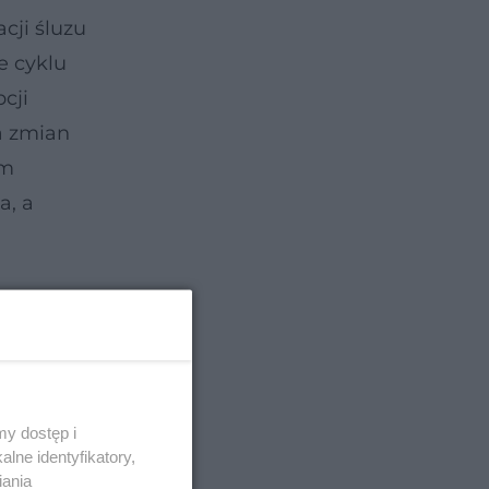
cji śluzu
e cyklu
cji
a zmian
em
a, a
y dostęp i
lne identyfikatory,
iania