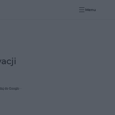
Menu
acji
daj do Google