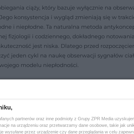
biegania ciąży, który bazuje wyłącznie na obserwa
Jego konsystencja i wygląd zmieniają się w trakci
dne i niepłodne. Ta naturalna metoda antykoncep
j fizjologii i codziennego, dokładnego notowani
skuteczność jest niska. Dlatego przed rozpoczęci
zyć jeden cykl na naukę obserwacji sygnałów ciał
swojego modelu niepłodności.
niku,
fanych partnerów oraz inne podmioty z Grupy ZPR Media uzyskujem
cje na urządzeniu oraz przetwarzamy dane osobowe, takie jak unika
je wysyłane przez urządzenie czy dane przeglądania w celu zapewn