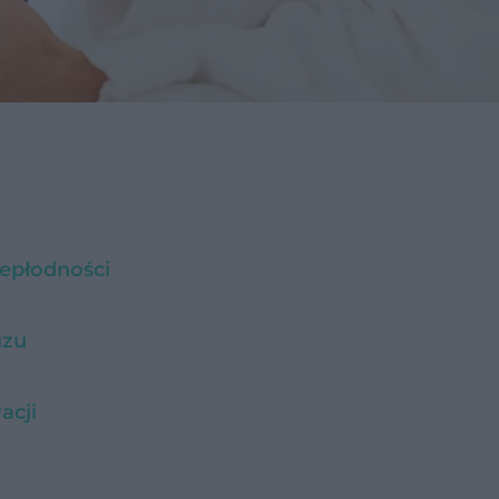
iepłodności
uzu
acji