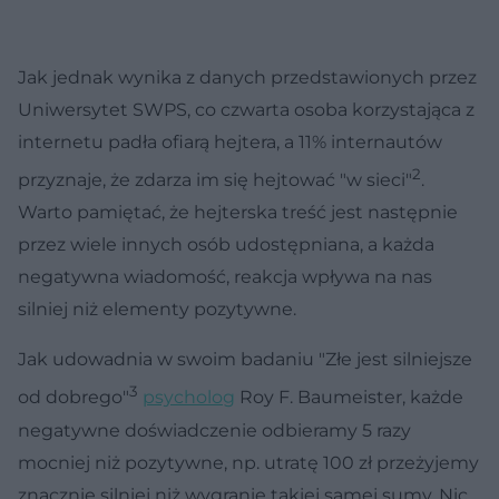
Jak jednak wynika z danych przedstawionych przez
Uniwersytet SWPS, co czwarta osoba korzystająca z
internetu padła ofiarą hejtera, a 11% internautów
2
przyznaje, że zdarza im się hejtować "w sieci"
.
Warto pamiętać, że hejterska treść jest następnie
przez wiele innych osób udostępniana, a każda
negatywna wiadomość, reakcja wpływa na nas
silniej niż elementy pozytywne.
Jak udowadnia w swoim badaniu "Złe jest silniejsze
3
od dobrego"
psycholog
Roy F. Baumeister, każde
negatywne doświadczenie odbieramy 5 razy
mocniej niż pozytywne, np. utratę 100 zł przeżyjemy
znacznie silniej niż wygranie takiej samej sumy. Nic