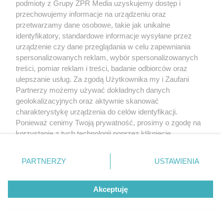
podmioty z Grupy ZPR Media uzyskujemy dostęp i
przechowujemy informacje na urządzeniu oraz
przetwarzamy dane osobowe, takie jak unikalne
identyfikatory, standardowe informacje wysyłane przez
urządzenie czy dane przeglądania w celu zapewniania
spersonalizowanych reklam, wybór spersonalizowanych
treści, pomiar reklam i treści, badanie odbiorców oraz
ulepszanie usług. Za zgodą Użytkownika my i Zaufani
Partnerzy możemy używać dokładnych danych
geolokalizacyjnych oraz aktywnie skanować
charakterystykę urządzenia do celów identyfikacji.
Ponieważ cenimy Twoją prywatność, prosimy o zgodę na
korzystanie z tych technologii poprzez kliknięcie
„Akceptuję”. Zgoda jest dobrowolna i zawsze możesz ją
zmienić/wycofać klikając przycisk ustawień prywatności
PARTNERZY
USTAWIENIA
znajdujący się w lewym dolnym rogu strony
. Niektóre
rodzaje przetwarzania danych nie wymagają zgody
Akceptuję
użytkownika, ale masz prawo sprzeciwić się takiemu
przetwarzaniu. Preferencje będą miały zastosowanie tylko
na tej witrynie.