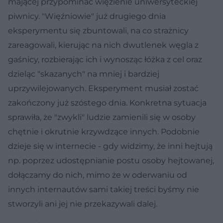
mającej przypominać więzienie uniwersyteckiej
piwnicy. "Więźniowie" już drugiego dnia
eksperymentu się zbuntowali, na co strażnicy
zareagowali, kierując na nich dwutlenek węgla z
gaśnicy, rozbierając ich i wynosząc łóżka z cel oraz
dzieląc "skazanych" na mniej i bardziej
uprzywilejowanych. Eksperyment musiał zostać
zakończony już szóstego dnia. Konkretna sytuacja
sprawiła, że "zwykli" ludzie zamienili się w osoby
chętnie i okrutnie krzywdzące innych. Podobnie
dzieje się w internecie - gdy widzimy, że inni hejtują
np. poprzez udostępnianie postu osoby hejtowanej,
dołączamy do nich, mimo że w oderwaniu od
innych internautów sami takiej treści byśmy nie
stworzyli ani jej nie przekazywali dalej.