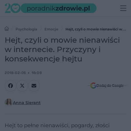
Psychologia
Emocje
Hejt, czyli o mowie nienawiści w
internecie. Przyczyny i konsekwencje hejtu
Hejt, czyli o mowie nienawiści
w internecie. Przyczyny i
konsekwencje hejtu
2019-02-05
16:09
Dodaj do Google
Anna Sierant
Hejt to pełne nienawiści, pogardy, złości