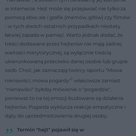
w internecie. Hejt może się przejawiać nie tylko za
pomocą słów, ale i grafik (memów, gifów) czy filmów
- w tych dwóch ostatnich przypadkach niestety
łatwiej zapada w pamięć. Warto jednak dodać, że
treści dodawane przez hejterów nie mają żadnej
wartości merytorycznej, są wyłącznie treścią
ukierunkowaną przeciwko danej osobie lub grupie
osób. Choć, jak zaznaczają twórcy raportu "Mowa
1
nienawiści, mowa pogardy"
właściwsze zamiast
"nienawiści" byłoby mówienie o "pogardzie",
ponieważ to na tej emocji budowane są działania
hejterów. Pogarda wyklucza reakcje empatyczne i
dąży do uprzedmiotowienia drugiej osoby.
Termin "hejt" pojawił się w