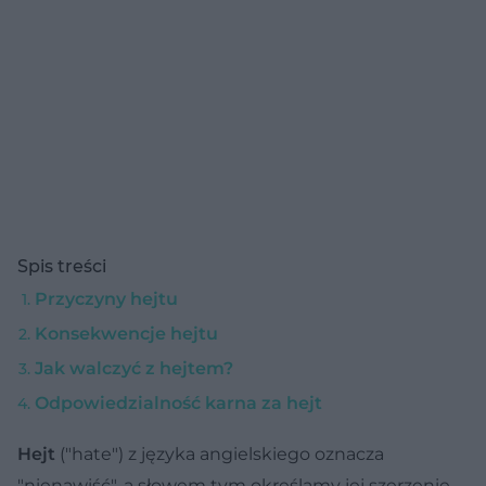
Spis treści
Przyczyny hejtu
Konsekwencje hejtu
Jak walczyć z hejtem?
Odpowiedzialność karna za hejt
Hejt
("hate") z języka angielskiego oznacza
"nienawiść", a słowem tym określamy jej szerzenie