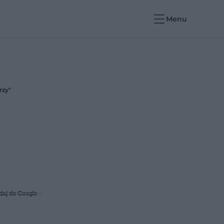
Menu
rzy"
r
daj do Google