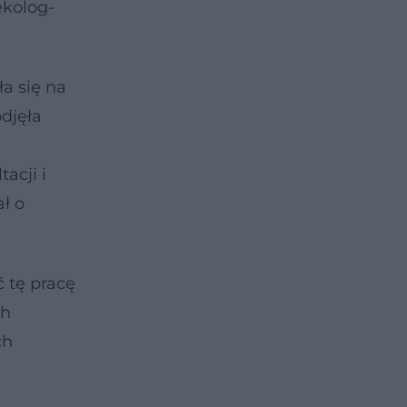
ekolog-
a się na
djęła
acji i
ł o
ć tę pracę
ch
ch