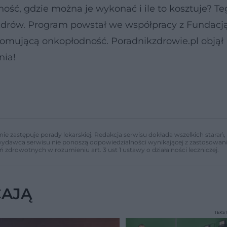
ość, gdzie można je wykonać i ile to kosztuje? Te
Zdrów. Program powstał we współpracy z Fundacj
promującą onkopłodność. Poradnikzdrowie.pl objął
nia!
nie zastępuje porady lekarskiej. Redakcja serwisu dokłada wszelkich stara
i wydawca serwisu nie ponoszą odpowiedzialności wynikającej z zastosowani
ń zdrowotnych w rozumieniu art. 3 ust 1 ustawy o działalności leczniczej.
CAJĄ
TEKS