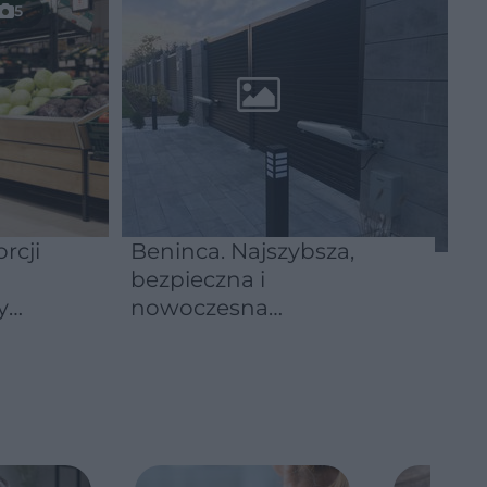
5
rcji
Beninca. Najszybsza,
bezpieczna i
y
nowoczesna
automatyka do bram