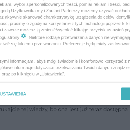
klam, wybór spersonalizowanych treści, pomiar reklam i treści, bad
 zgodą Użytkownika my i Zaufani Partnerzy możemy używać dokład
az aktywnie skanować charakterystykę urządzenia do celów identyfi
 do lekarzy, którzy wiedzą, czym jest onkopłodność.
ść, prosimy o zgodę na korzystanie z tych technologii poprzez klikn
: w Polsce nadal najsłabszym punktem całego sys
a i zawsze możesz ją zmienić/wycofać klikając przycisk ustawień pr
 informują o takiej możliwości. A chora na raka ko
ogu strony
. Niektóre rodzaje przetwarzania danych nie wymagaj
iwić się takiemu przetwarzaniu. Preferencje będą miały zastosowanie
ym, żeby każda młoda pacjentka czy dziewczynka 
otrzyma taką o możliwości zabezpieczenia swojej p
szymi informacjami, abyś mógł świadomie i komfortowo korzystać z
gółowe informacje dotyczące przetwarzania Twoich danych znajdzi
s
oraz po kliknięciu w „Ustawienia”.
ziś i jutro się nie skończy, to bardzo długi proce
pacjentek nie można wymagać świadomości istnien
USTAWIENIA
dania dzieci. Trzeba tego wymagać od lekarzy. -
ukajcie tej wiedzy, bo ona jest już teraz dostępna