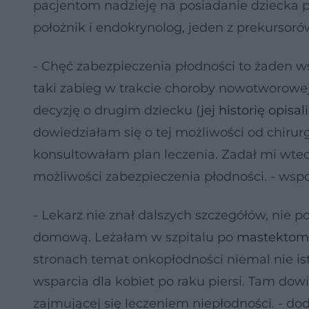
pacjentom nadzieję na posiadanie dziecka po
położnik i endokrynolog, jeden z prekursor
- Chęć zabezpieczenia płodności to żaden w
taki zabieg w trakcie choroby nowotworowe
decyzję o drugim dziecku (
jej historię opis
dowiedziałam się o tej możliwości od chirur
konsultowałam plan leczenia. Zadał mi wted
możliwości zabezpieczenia płodności. - wsp
- Lekarz nie znał dalszych szczegółów, nie po
domową. Leżałam w szpitalu po
mastektom
stronach temat onkopłodności niemal nie i
wsparcia dla kobiet po raku piersi. Tam dow
zajmującej się leczeniem niepłodności. - dod