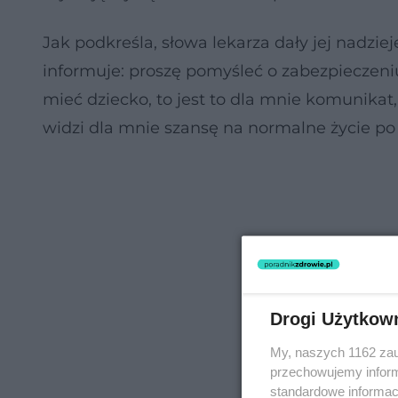
Jak podkreśla, słowa lekarza dały jej nadziej
informuje: proszę pomyśleć o zabezpieczeniu
mieć dziecko, to jest to dla mnie komunikat, 
widzi dla mnie szansę na normalne życie po 
Drogi Użytkow
My, naszych 1162 zau
przechowujemy informa
standardowe informac