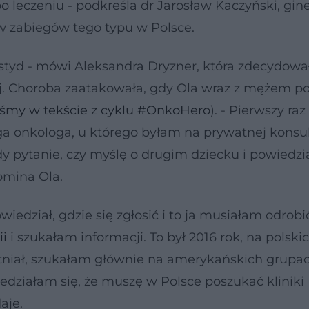
 leczeniu - podkreśla dr Jarosław Kaczyński, gin
ów zabiegów tego typu w Polsce.
styd - mówi Aleksandra Dryzner, która zdecydował
j. Choroba zaatakowała, gdy Ola wraz z mężem po
aliśmy w tekście z cyklu #OnkoHero
). - Pierwszy raz
ga onkologa, u którego byłam na prywatnej konsult
y pytanie, czy myślę o drugim dziecku i powiedzia
omina Ola.
wiedział, gdzie się zgłosić i to ja musiałam odrobi
ii
i szukałam informacji. To był 2016 rok, na polski
stniał, szukałam głównie na amerykańskich grupa
iedziałam się, że muszę w Polsce poszukać kliniki
aje.