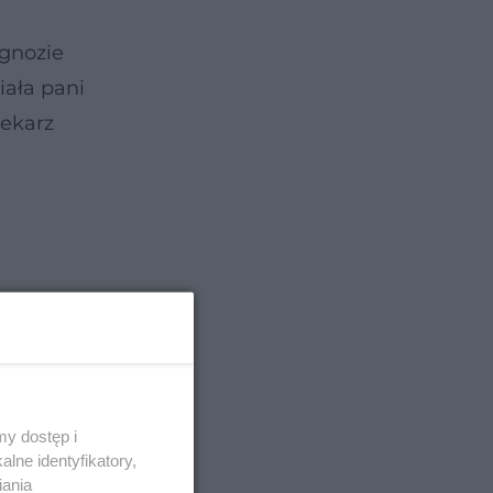
agnozie
iała pani
lekarz
y dostęp i
lne identyfikatory,
iania