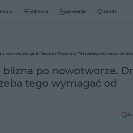
emium
Zdrowie
Żywienie
Uroda
izna po nowotworze. Dr Jarosław Kaczyński: "Trzeba tego wymagać od leka
a blizna po nowotworze. D
Trzeba tego wymagać od
Do