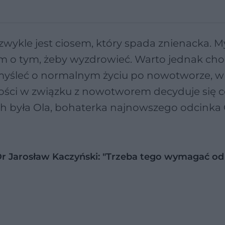
kle jest ciosem, który spada znienacka. My
kim o tym, żeby wyzdrowieć. Warto jednak cho
omyśleć o normalnym życiu po nowotworze, w
ności w związku z nowotworem decyduje się c
ch była Ola, bohaterka najnowszego odcinka
r Jarosław Kaczyński: "Trzeba tego wymagać od