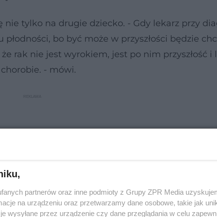
ę nie tylko na drugie dziecko. - Gdy lekarz przy di
 płodności, bo być może w przyszłości będzie chc
że rak nie jest wyrokiem, jest po nim przyszłość i 
chorobie. - mówi.
niku,
fanych partnerów oraz inne podmioty z Grupy ZPR Media uzyskujem
cje na urządzeniu oraz przetwarzamy dane osobowe, takie jak unika
je wysyłane przez urządzenie czy dane przeglądania w celu zapewn