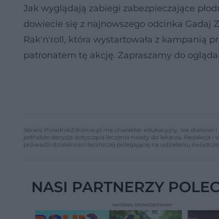
Jak wyglądają zabiegi zabezpieczające płodn
dowiecie się z najnowszego odcinka Gadaj 
Rak'n'roll, która wystartowała z kampanią 
patronatem tę akcję. Zapraszamy do ogląda
Serwis PoradnikZdrowie.pl ma charakter edukacyjny, nie stanowi i 
jednakże decyzja dotycząca leczenia należy do lekarza. Redakcja 
prowadzi działalności leczniczej polegającej na udzielaniu świadcze
NASI PARTNERZY POLE
MATERIAŁ SPONSOROWANY