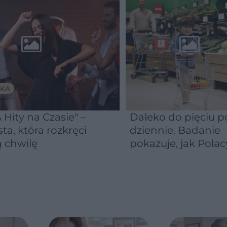
KA
 Hity na Czasie" –
Daleko do pięciu po
sta, która rozkręci
dziennie. Badanie
 chwilę
pokazuje, jak Polac
naprawdę jedzą
warzywa i owoce