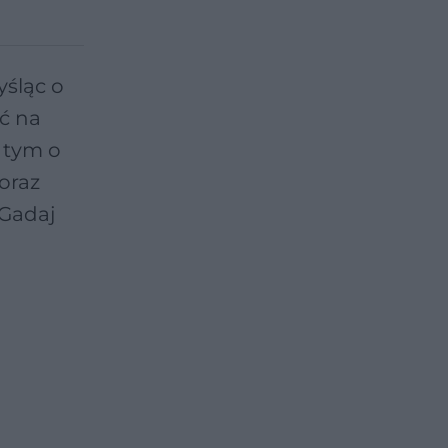
śląc o
ć na
 tym o
oraz
 Gadaj