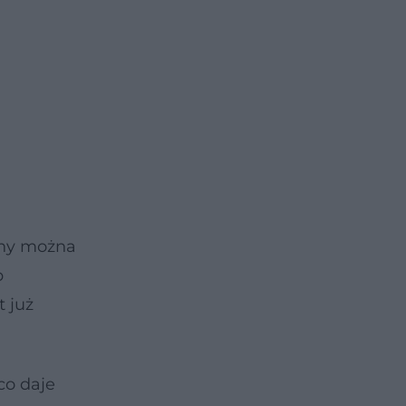
yny można
b
t już
co daje