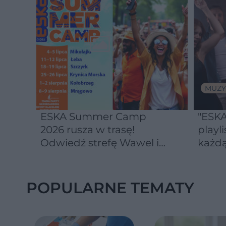
MUZY
ESKA Summer Camp
"ESKA
2026 rusza w trasę!
playli
Odwiedź strefę Wawel i
każdą
spróbuj kultowych
Michałków z Wawelu
POPULARNE TEMATY