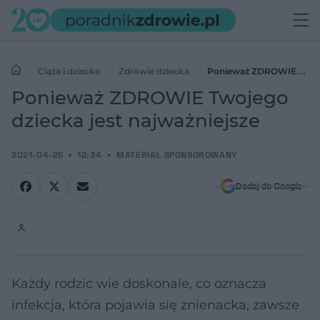
Ciąża i dziecko
Zdrowie dziecka
Ponieważ ZDROWIE
Twojego dziecka jest najważniejsze
Ponieważ ZDROWIE Twojego
dziecka jest najważniejsze
2021-04-26
12:34
MATERIAŁ SPONSOROWANY
Dodaj do Google
Każdy rodzic wie doskonale, co oznacza
infekcja, która pojawia się znienacka, zawsze