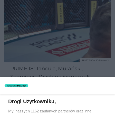
TEKST SPONSOROWANY
PRIME 18: Tańcula, Murański,
Schreiber i Wach na jednej gali!
Drogi Użytkowniku,
My, naszych 1162 zaufanych partnerów oraz inne