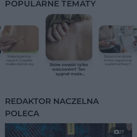
POPULARNE TEMATY
Nieprzyjemny
Żelazo nie działa
zapach z pępka
mimo regularnej
rzadko bierze się
suplementacji?
Skóra swędzi tylko
znikąd. Jeden objaw
Przyczyna może
wieczorem? Ten
zmienia wszystko
ukrywać się w
sygnał może
jelitach
wskazywać na
chorobę, która długo
nie daje objawów
REDAKTOR NACZELNA
POLECA
27