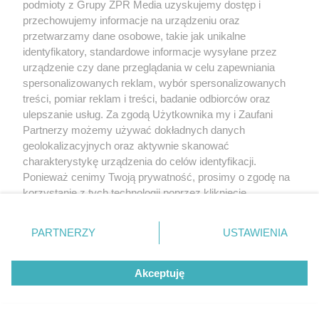
podmioty z Grupy ZPR Media uzyskujemy dostęp i
przechowujemy informacje na urządzeniu oraz
przetwarzamy dane osobowe, takie jak unikalne
identyfikatory, standardowe informacje wysyłane przez
urządzenie czy dane przeglądania w celu zapewniania
spersonalizowanych reklam, wybór spersonalizowanych
treści, pomiar reklam i treści, badanie odbiorców oraz
ulepszanie usług. Za zgodą Użytkownika my i Zaufani
Partnerzy możemy używać dokładnych danych
MUZYKA
geolokalizacyjnych oraz aktywnie skanować
charakterystykę urządzenia do celów identyfikacji.
Ponieważ cenimy Twoją prywatność, prosimy o zgodę na
"ESKA Hity na Czasie" – playlista,
korzystanie z tych technologii poprzez kliknięcie
która rozkręci każdą chwilę
„Akceptuję”. Zgoda jest dobrowolna i zawsze możesz ją
zmienić/wycofać klikając przycisk ustawień prywatności
PARTNERZY
USTAWIENIA
znajdujący się w lewym dolnym rogu strony
. Niektóre
rodzaje przetwarzania danych nie wymagają zgody
Akceptuję
użytkownika, ale masz prawo sprzeciwić się takiemu
5
przetwarzaniu. Preferencje będą miały zastosowanie tylko
na tej witrynie.