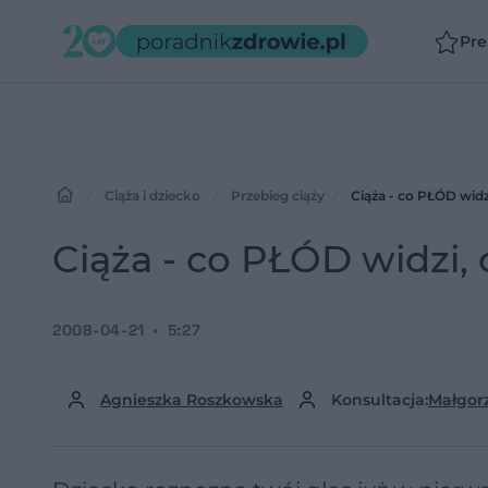
Pr
Ciąża i dziecko
Przebieg ciąży
Ciąża - co PŁÓD widzi
Ciąża - co PŁÓD widzi, c
2008-04-21
5:27
Agnieszka Roszkowska
Konsultacja:
Małgor