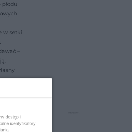
o płodu
rwowych
 w setki
:
ydawać –
ją.
własny
i ono
y dostęp i
lne identyfikatory,
kładu
iania