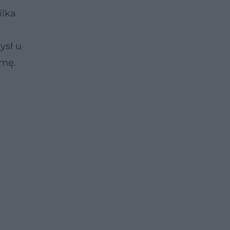
ilka
ysł u
amę.