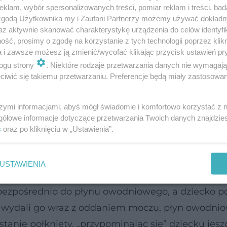
klam, wybór spersonalizowanych treści, pomiar reklam i treści, bad
 Według badaczy, jest to również sposób na pozn
 zgodą Użytkownika my i Zaufani Partnerzy możemy używać dokład
 owodniowy ma smak i zapach zjadanych przez m
az aktywnie skanować charakterystykę urządzenia do celów identyfi
ść, prosimy o zgodę na korzystanie z tych technologii poprzez klikn
ą się w
21. tygodniu ciąży
– odtąd płód wyraźnie ro
a i zawsze możesz ją zmienić/wycofać klikając przycisk ustawień pr
 Zauważono bowiem, że gdy do płynu owodniowego
ogu strony
. Niektóre rodzaje przetwarzania danych nie wymagaj
iwić się takiemu przetwarzaniu. Preferencje będą miały zastosowanie
znacznie rzadziej (a nawet podobno się krzywi!), a
większa – dziecko pije więcej płynu, bo słodki mu b
szymi informacjami, abyś mógł świadomie i komfortowo korzystać z
gółowe informacje dotyczące przetwarzania Twoich danych znajdzi
kowe, otwierają się też zrośnięte dotąd nozdrza
s
oraz po kliknięciu w „Ustawienia”.
ęc jesz potrawę o bardzo wyrazistym smaku, np. z
 i zapach kilkoma drogami. Po pierwsze,
czosnek
d
USTAWIENIA
obudzone zostają wtedy receptory węchu w nosie 
 bezpośrednio do płynu owodniowego, a dziecko po
edy wydali go wraz z oddaniem moczu, płyn owodn
anie połknięty, „przypominając się” dziecku jeszc