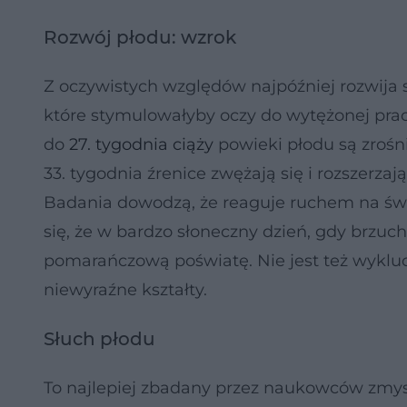
Rozwój płodu: wzrok
Z oczywistych względów najpóźniej rozwija 
które stymulowałyby oczy do wytężonej pracy.
do
27. tygodnia ciąży
powieki płodu są zrośni
33. tygodnia źrenice zwężają się i rozszerza
Badania dowodzą, że reaguje ruchem na świ
się, że w bardzo słoneczny dzień, gdy brzuch
pomarańczową poświatę. Nie jest też wykluc
niewyraźne kształty.
Słuch płodu
To najlepiej zbadany przez naukowców zmysł 