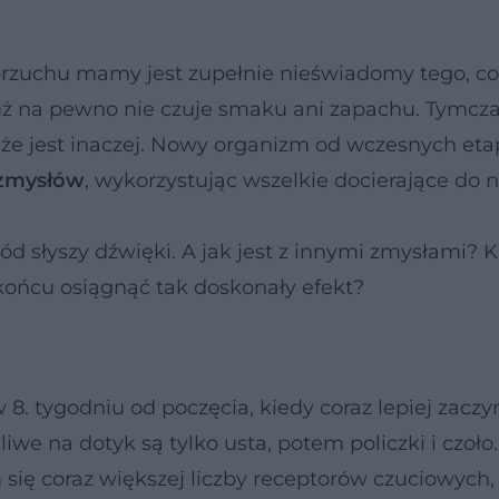
rzuchu mamy jest zupełnie nieświadomy tego, co
 a już na pewno nie czuje smaku ani zapachu. Tymc
że jest inaczej. Nowy organizm od wczesnych et
zmysłów
, wykorzystując wszelkie docierające do 
d słyszy dźwięki. A jak jest z innymi zmysłami? K
 końcu osiągnąć tak doskonały efekt?
w 8. tygodniu od poczęcia, kiedy coraz lepiej zaczy
e na dotyk są tylko usta, potem policzki i czoło.
ię coraz większej liczby receptorów czuciowych,