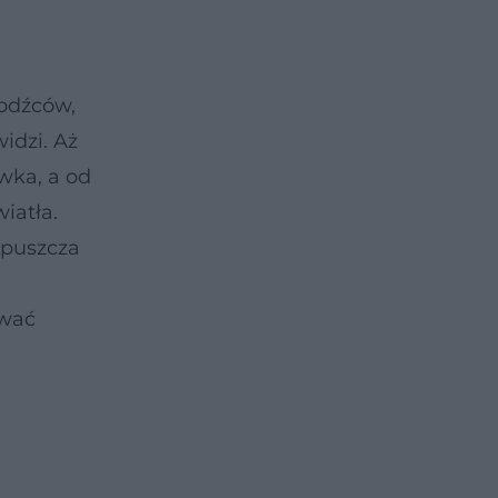
bodźców,
idzi. Aż
wka, a od
iatła.
ypuszcza
awać