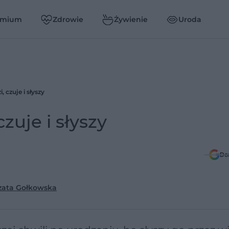
emium
Zdrowie
Żywienie
Uroda
, czuje i słyszy
zuje i słyszy
Do
zata Gołkowska