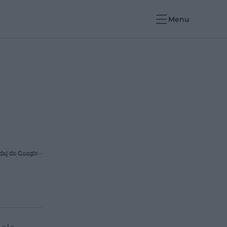
Menu
daj do Google