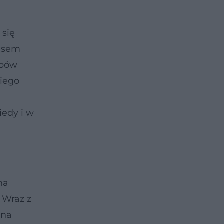
 się
zasem
apów
niego
iedy i w
na
 Wraz z
 na