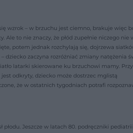
się wzrok – w brzuchu jest ciemno, brakuje więc 
 Ale to nie znaczy, że płód zupełnie niczego nie w
ęte, potem jednak rozchylają się, dojrzewa siatkó
ją – dziecko zaczyna rozróżniać zmiany natężenia św
atło latarki skierowane ku brzuchowi mamy. Prz
 jest odkryty, dziecko może dostrzec mglistą
zone, że w ostatnich tygodniach potrafi rozpozn
płodu. Jeszcze w latach 80. podręczniki pediatrii