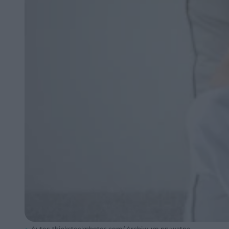
Autor: thinkstockphotos.com/ Archiwum prywatne