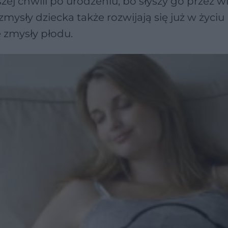
ej chwili po urodzeniu, bo słyszy go przez w
e zmysły dziecka także rozwijają się już w życiu
ę zmysły płodu.