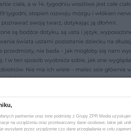
ie ciała, a w 14. tygodniu wrażliwe jest całe ciał
 19 tygodni, stopień rozwoju mózgu i włókien ne
 poznawać swoją twarz, dotykając ją dłońmi.
e są bodźce dotyku, są usta i język, wyposażone
ania świata ustami pozostanie dziecku na dłużej
ne przedmioty, nie bada – jak mogłoby się nam w
ję. I w ten sposób wyobraża sobie, jak one wygląda
biektów. Nie ma ich wiele – malec ssie głównie 
ojej skóry.
niku,
ta i nozdrza płodu, a już 2 tygodnie później potraf
fanych partnerów oraz inne podmioty z Grupy ZPR Media uzyskujem
cje na urządzeniu oraz przetwarzamy dane osobowe, takie jak unika
ołykanie płynu to przede wszystkim trening dla u
je wysyłane przez urządzenie czy dane przeglądania w celu zapewn