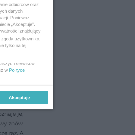
anie odbiorców oraz
awanie
nych danych
atkę
kacji. Ponieważ
ięcie „Akceptuję”.
zróżnia
ywatności znajdujący
ą zgody użytkownika,
 tylko na tej
 gdy doda
ardziej
 naszych serwisów
esz w
Polityce
 i
ociera
Akceptuję
płodu. Po
znaje je,
iowy znów
ze raz. A