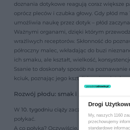
doznania dotykowe reagują coraz większe part
oprócz pleców i czubka głowy. Gdy płód ma
umożliwia naukę przez dotyk – płód zaczyna
Ważnymi organami, dzięki którym przewodzon
wrażliwych receptorów. Skłonność do poznaw
półroczny malec, wkładając do buzi niezna
ich smaku, ale kształt, wielkość, konsystenc
Ssanie to doskonały sposób na poznawanie o
kciuk, poznając jego kształt i czując dotyk sw
Rozwój płodu: smak i powonienie
Drogi Użytkow
W
10. tygodniu ciąży
zaczynają się tworzyć us
My, naszych 1160 zau
połykać.
przechowujemy informa
A co połyka? Oczywiście, płyn owodniowy. P
standardowe informac