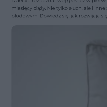
Dziecko rozpozna twój głos już w pierwsz
miesięcy ciąży. Nie tylko słuch, ale i inn
płodowym. Dowiedz się, jak rozwijają si