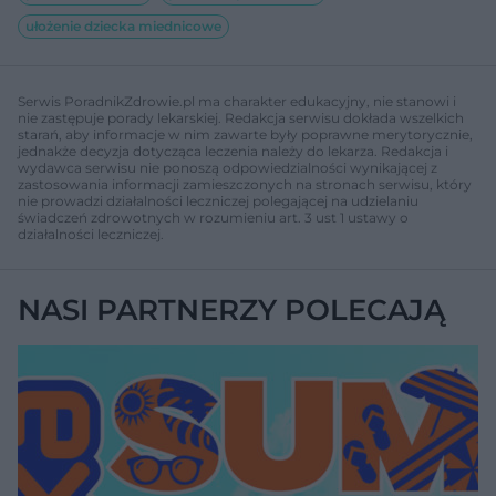
ułożenie dziecka miednicowe
Serwis PoradnikZdrowie.pl ma charakter edukacyjny, nie stanowi i
nie zastępuje porady lekarskiej. Redakcja serwisu dokłada wszelkich
starań, aby informacje w nim zawarte były poprawne merytorycznie,
jednakże decyzja dotycząca leczenia należy do lekarza. Redakcja i
wydawca serwisu nie ponoszą odpowiedzialności wynikającej z
zastosowania informacji zamieszczonych na stronach serwisu, który
nie prowadzi działalności leczniczej polegającej na udzielaniu
świadczeń zdrowotnych w rozumieniu art. 3 ust 1 ustawy o
działalności leczniczej.
NASI PARTNERZY POLECAJĄ