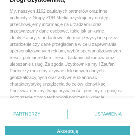
Żaden utwór zamieszczony w serwisie nie może być powielany i
My, naszych 1162 zaufanych partnerów oraz inne
rozpowszechniany lub dalej rozpowszechniany w jakikolwiek sposób
(w tym także elektroniczny lub mechaniczny) na jakimkolwiek polu
podmioty z Grupy ZPR Media uzyskujemy dostęp i
eksploatacji w jakiejkolwiek formie, włącznie z umieszczaniem w
przechowujemy informacje na urządzeniu oraz
Internecie bez pisemnej zgody właściciela praw. Jakiekolwiek użycie
przetwarzamy dane osobowe, takie jak unikalne
lub wykorzystanie utworów w całości lub w części z naruszeniem
prawa, tzn. bez właściwej zgody, jest zabronione pod groźbą kary i
identyfikatory, standardowe informacje wysyłane przez
może być ścigane prawnie.
urządzenie czy dane przeglądania w celu zapewniania
spersonalizowanych reklam, wybór spersonalizowanych
treści, pomiar reklam i treści, badanie odbiorców oraz
ulepszanie usług. Za zgodą Użytkownika my i Zaufani
Partnerzy możemy używać dokładnych danych
geolokalizacyjnych oraz aktywnie skanować
charakterystykę urządzenia do celów identyfikacji.
O nas
Ponieważ cenimy Twoją prywatność, prosimy o zgodę na
korzystanie z tych technologii poprzez kliknięcie
Informacje prawne
„Akceptuję”. Zgoda jest dobrowolna i zawsze możesz ją
Nasze serwisy
zmienić/wycofać klikając przycisk ustawień prywatności
PARTNERZY
USTAWIENIA
znajdujący się w lewym dolnym rogu strony
. Niektóre
© 2026 Grupa ZPR Media
rodzaje przetwarzania danych nie wymagają zgody
Akceptuję
użytkownika, ale masz prawo sprzeciwić się takiemu