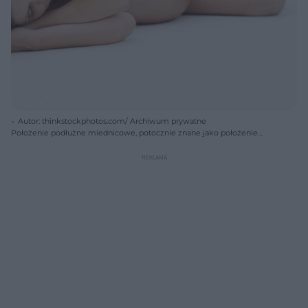
Autor: thinkstockphotos.com/ Archiwum prywatne
Położenie podłużne miednicowe, potocznie znane jako położenie
pośladkowe, to przeciwieństwo położenia główkowego – dziecko
przyjmuje pozycję pionową, ale głowę ma w górze, a bliżej wyjścia
znajdują się pośladki. W ten sposób, prezentując światu tylną część
ciała, zamierza przywitać go około 3 proc. dzieci.