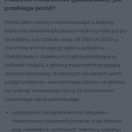
przebiega poród?
Poród siłami natury można rozważyć u kobiety,
która ma prawidłową budowę miednicy, rodzi już po
raz kolejny, a jej dziecko waży od 2500 do 3500 g
(nie mniej ani nie więcej) i jest w położeniu
miednicowym zupełnym (częścią przodującą są
pośladki i stópki), z główką masymalnie przygiętą
do klatki piersiowej. W pewnych sytuacjach warto
podjąć próbę tzw. zewnętrznego obrotu na główkę,
by uniknąć cesarskiego cięcia. Za wykonaniem
cesarskiego cięcia przemawiają:
podejrzenie niewspółmierności płodowo-
miednicowej (nieproporcjonalnie duże dziecko
przy niewielkich rozmiarach miednicy kobiety)