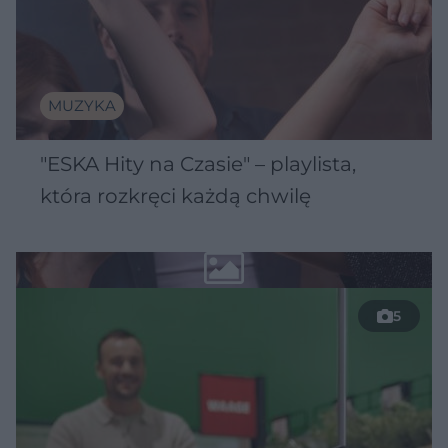
MUZYKA
"ESKA Hity na Czasie" – playlista,
która rozkręci każdą chwilę
5