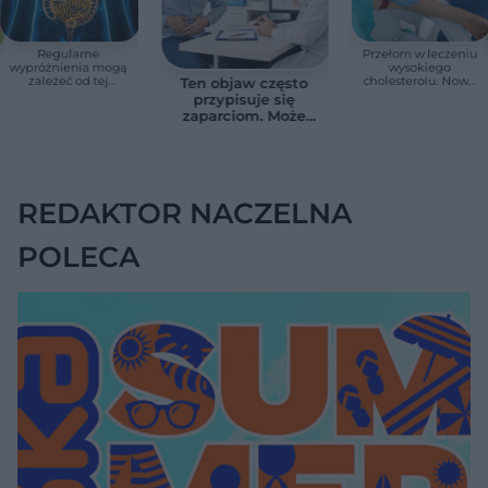
Regularne
Przełom w leczeniu
wypróżnienia mogą
wysokiego
zależeć od tej
cholesterolu. Nowa
Ten objaw często
witaminy. Odkrycie
terapia zmniejszyła
przypisuje się
zaskoczyło
LDL o ponad połowę
zaparciom. Może
naukowców
jednak wskazywać
na chorobę jelita
REDAKTOR NACZELNA
POLECA