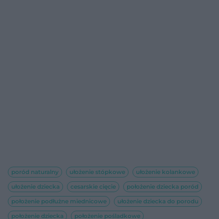
poród naturalny
ułożenie stópkowe
ułożenie kolankowe
ułożenie dziecka
cesarskie cięcie
położenie dziecka poród
położenie podłużne miednicowe
ułożenie dziecka do porodu
położenie dziecka
położenie pośladkowe