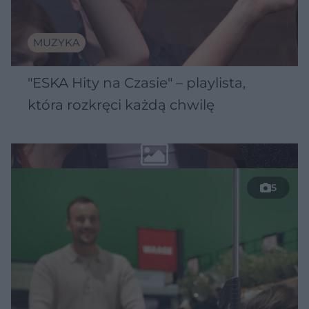
MUZYKA
"ESKA Hity na Czasie" – playlista,
która rozkręci każdą chwilę
5