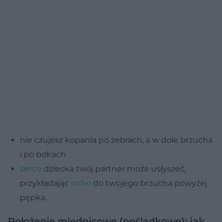
nie czujesz kopania po żebrach, a w dole brzucha
i po bokach
serce
dziecka twój partner może usłyszeć,
przykładając
ucho
do twojego brzucha powyżej
pępka.
Położenie miednicowe (pośladkowe): jak