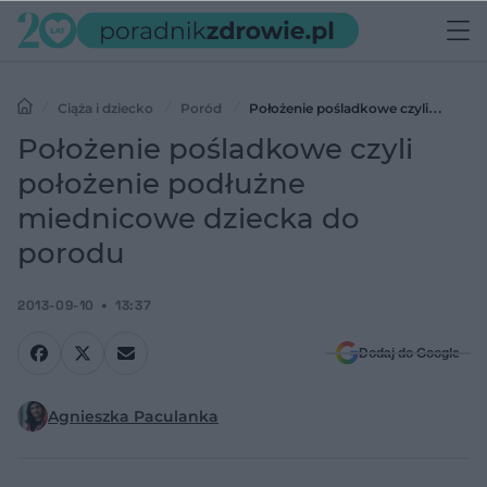
Ciąża i dziecko
Poród
Położenie pośladkowe czyli
położenie podłużne miednicowe dziecka do porodu
Położenie pośladkowe czyli
położenie podłużne
miednicowe dziecka do
porodu
2013-09-10
13:37
Dodaj do Google
Agnieszka Paculanka