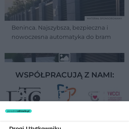
MATERIAŁ SPONSOROWANY
Beninca. Najszybsza, bezpieczna i
nowoczesna automatyka do bram
WSPÓŁPRACUJĄ Z NAMI:
Drogi Użytkowniku,