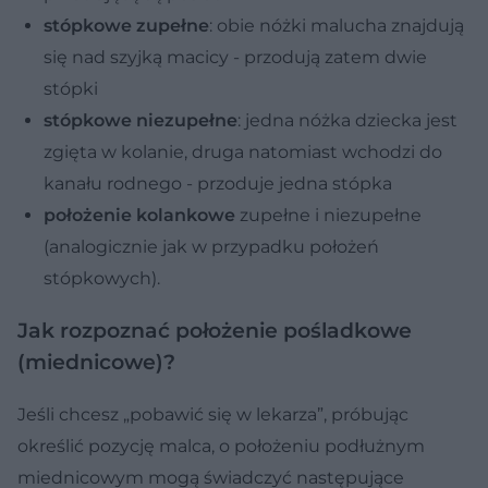
stópkowe zupełne
: obie nóżki malucha znajdują
się nad szyjką macicy - przodują zatem dwie
stópki
stópkowe niezupełne
: jedna nóżka dziecka jest
zgięta w kolanie, druga natomiast wchodzi do
kanału rodnego - przoduje jedna stópka
położenie kolankowe
zupełne i niezupełne
(analogicznie jak w przypadku położeń
stópkowych).
Jak rozpoznać położenie pośladkowe
(miednicowe)?
Jeśli chcesz „pobawić się w lekarza”, próbując
określić pozycję malca, o położeniu podłużnym
miednicowym mogą świadczyć następujące