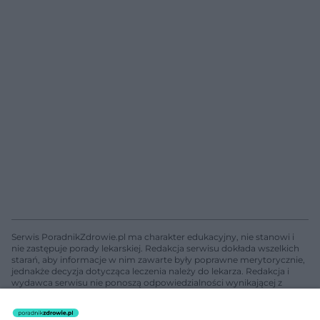
Serwis PoradnikZdrowie.pl ma charakter edukacyjny, nie stanowi i
nie zastępuje porady lekarskiej. Redakcja serwisu dokłada wszelkich
starań, aby informacje w nim zawarte były poprawne merytorycznie,
jednakże decyzja dotycząca leczenia należy do lekarza. Redakcja i
wydawca serwisu nie ponoszą odpowiedzialności wynikającej z
zastosowania informacji zamieszczonych na stronach serwisu, który
nie prowadzi działalności leczniczej polegającej na udzielaniu
świadczeń zdrowotnych w rozumieniu art. 3 ust 1 ustawy o