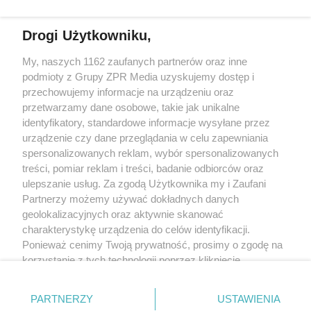
działalności leczniczej.
Drogi Użytkowniku,
Żaden utwór zamieszczony w serwisie nie może być powielany i
My, naszych 1162 zaufanych partnerów oraz inne
rozpowszechniany lub dalej rozpowszechniany w jakikolwiek sposób
(w tym także elektroniczny lub mechaniczny) na jakimkolwiek polu
podmioty z Grupy ZPR Media uzyskujemy dostęp i
eksploatacji w jakiejkolwiek formie, włącznie z umieszczaniem w
przechowujemy informacje na urządzeniu oraz
Internecie bez pisemnej zgody właściciela praw. Jakiekolwiek użycie
przetwarzamy dane osobowe, takie jak unikalne
lub wykorzystanie utworów w całości lub w części z naruszeniem
prawa, tzn. bez właściwej zgody, jest zabronione pod groźbą kary i
identyfikatory, standardowe informacje wysyłane przez
może być ścigane prawnie.
urządzenie czy dane przeglądania w celu zapewniania
spersonalizowanych reklam, wybór spersonalizowanych
treści, pomiar reklam i treści, badanie odbiorców oraz
ulepszanie usług. Za zgodą Użytkownika my i Zaufani
Partnerzy możemy używać dokładnych danych
geolokalizacyjnych oraz aktywnie skanować
charakterystykę urządzenia do celów identyfikacji.
O nas
Ponieważ cenimy Twoją prywatność, prosimy o zgodę na
korzystanie z tych technologii poprzez kliknięcie
Informacje prawne
„Akceptuję”. Zgoda jest dobrowolna i zawsze możesz ją
Nasze serwisy
zmienić/wycofać klikając przycisk ustawień prywatności
PARTNERZY
USTAWIENIA
znajdujący się w lewym dolnym rogu strony
. Niektóre