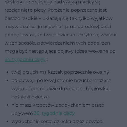
pośladki – z drugiej, a nad szyjką macicy są
rozciągnięte plecy. Położenie poprzeczne jest
bardzo rzadkie – układają się tak tylko wyjątkowi
indywidualiści (niespełna 1 proc. porodów). Jeśli
podejrzewasz, że twoje dziecko ułożyło się właśnie
w ten sposób, potwierdzeniem tych podejrzeń
mogą być następujące objawy (obserwowane po
34. tygodniu ciąży
):
twój brzuch ma kształt poprzecznie owalny
po prawej i po lewej stronie brzucha możesz
wyczuć dłońmi dwie duże kule – to główka i
pośladki dziecka
nie masz kłopotów z oddychaniem przed
upływem
38. tygodnia ciąży
wysłuchanie serca dziecka przez powłoki