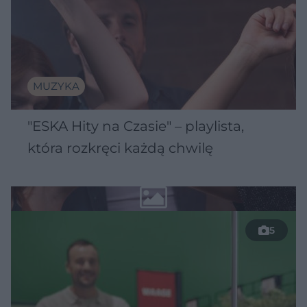
MUZYKA
"ESKA Hity na Czasie" – playlista,
która rozkręci każdą chwilę
5