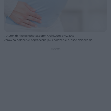
Autor: thinkstockphotos.com/ Archiwum prywatne
Zarówno położenie poprzeczne jak i położenie skośne dziecka do
porodu zdarzają się bardzo rzadko - przypada nie po 1 procencie
porodów. W obu przypadkach poród najczęściej odbywa się przez
cesarskie cięcie, choć w przypadku położenia skośnego niekiedy udaje
się wykonać zewnętrzny obrót na główkę, umożliwiający poród
naturalny.