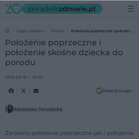
Ciąża i dziecko
Poród
Położenie poprzeczne i położenie
skośne dziecka do porodu
Położenie poprzeczne i
położenie skośne dziecka do
porodu
2013-09-13
12:28
Dodaj do Google
Agnieszka Paculanka
Zarówno położenie poprzeczne jak i położenie