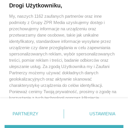
Drogi Użytkowniku,
Żaden utwór zamieszczony w serwisie nie może być powielany i
My, naszych 1162 zaufanych partnerów oraz inne
rozpowszechniany lub dalej rozpowszechniany w jakikolwiek sposób
(w tym także elektroniczny lub mechaniczny) na jakimkolwiek polu
podmioty z Grupy ZPR Media uzyskujemy dostęp i
eksploatacji w jakiejkolwiek formie, włącznie z umieszczaniem w
przechowujemy informacje na urządzeniu oraz
Internecie bez pisemnej zgody właściciela praw. Jakiekolwiek użycie
przetwarzamy dane osobowe, takie jak unikalne
lub wykorzystanie utworów w całości lub w części z naruszeniem
prawa, tzn. bez właściwej zgody, jest zabronione pod groźbą kary i
identyfikatory, standardowe informacje wysyłane przez
może być ścigane prawnie.
urządzenie czy dane przeglądania w celu zapewniania
spersonalizowanych reklam, wybór spersonalizowanych
treści, pomiar reklam i treści, badanie odbiorców oraz
ulepszanie usług. Za zgodą Użytkownika my i Zaufani
Partnerzy możemy używać dokładnych danych
geolokalizacyjnych oraz aktywnie skanować
charakterystykę urządzenia do celów identyfikacji.
O nas
Ponieważ cenimy Twoją prywatność, prosimy o zgodę na
korzystanie z tych technologii poprzez kliknięcie
Informacje prawne
„Akceptuję”. Zgoda jest dobrowolna i zawsze możesz ją
Nasze serwisy
zmienić/wycofać klikając przycisk ustawień prywatności
PARTNERZY
USTAWIENIA
znajdujący się w lewym dolnym rogu strony
. Niektóre
© 2026 Grupa ZPR Media
rodzaje przetwarzania danych nie wymagają zgody