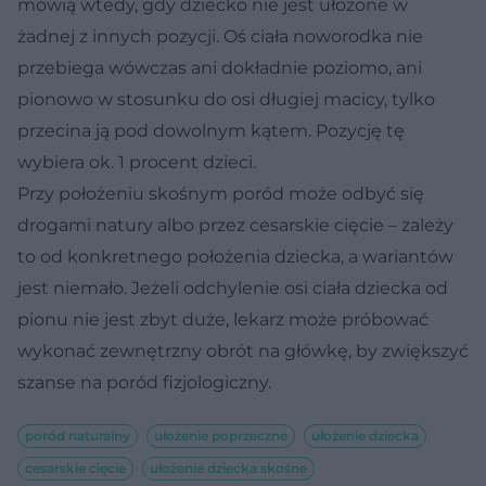
mówią wtedy, gdy dziecko nie jest ułożone w
żadnej z innych pozycji. Oś ciała noworodka nie
przebiega wówczas ani dokładnie poziomo, ani
pionowo w stosunku do osi długiej macicy, tylko
przecina ją pod dowolnym kątem. Pozycję tę
wybiera ok. 1 procent dzieci.
Przy położeniu skośnym poród może odbyć się
drogami natury albo przez cesarskie cięcie – zależy
to od konkretnego położenia dziecka, a wariantów
jest niemało. Jeżeli odchylenie osi ciała dziecka od
pionu nie jest zbyt duże, lekarz może próbować
wykonać zewnętrzny obrót na główkę, by zwiększyć
szanse na poród fizjologiczny.
poród naturalny
ułożenie poprzeczne
ułożenie dziecka
cesarskie cięcie
ułożenie dziecka skośne