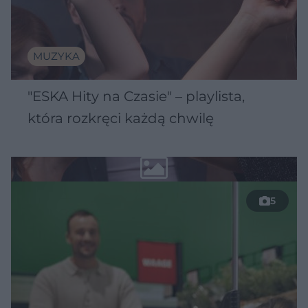
MUZYKA
"ESKA Hity na Czasie" – playlista,
która rozkręci każdą chwilę
5