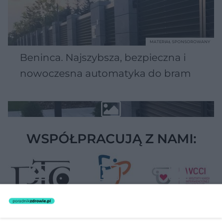
MATERIAŁ SPONSOROWANY
Beninca. Najszybsza, bezpieczna i
nowoczesna automatyka do bram
WSPÓŁPRACUJĄ Z NAMI: