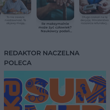
To nie zawsze
Długo czekali na tę
niestrawność. Te
decyzję. Ministerstwo
objawy mogą
rozszerza refundację
Ile maksymalnie
wskazywać na raka
pomp insulinowych
może żyć człowiek?
trzustki
Naukowcy podali
zaskakującą liczbę
REDAKTOR NACZELNA
POLECA