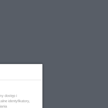
y dostęp i
lne identyfikatory,
iania