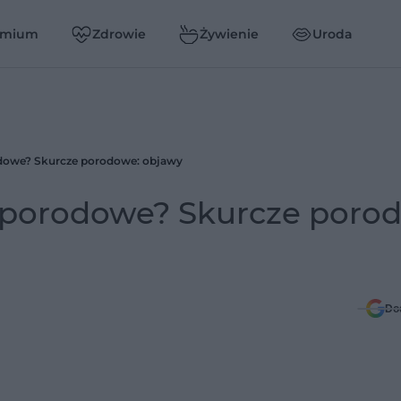
emium
Zdrowie
Żywienie
Uroda
odowe? Skurcze porodowe: objawy
 porodowe? Skurcze poro
Do