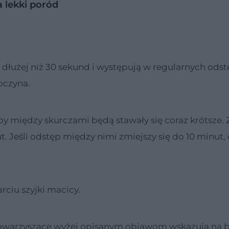
 lekki poród
 dłużej niż 30 sekund i występują w regularnych ods
oczyna.
między skurczami będą stawały się coraz krótsze. 
 Jeśli odstęp między nimi zmiejszy się do 10 minut,
ciu szyjki macicy.
towarzyszące wyżej opisanym objawom wskazują na 