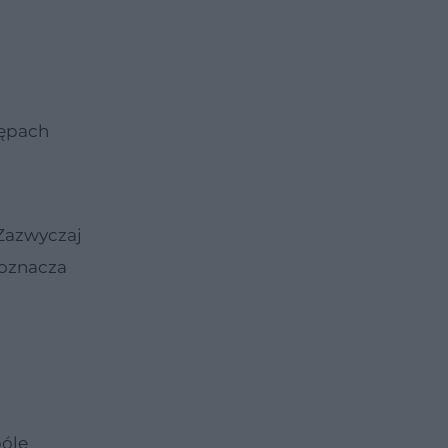
tępach
Zazwyczaj
 oznacza
bóle