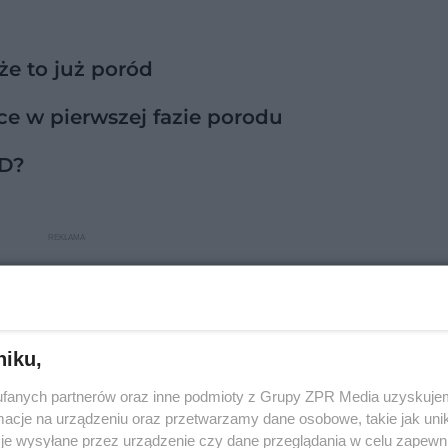
e to już poród
ce w pierwszej fazie porodu
ÓD?
niku,
fanych partnerów oraz inne podmioty z Grupy ZPR Media uzyskujem
cje na urządzeniu oraz przetwarzamy dane osobowe, takie jak unika
je wysyłane przez urządzenie czy dane przeglądania w celu zapewn