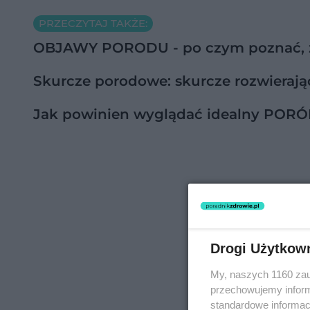
PRZECZYTAJ TAKŻE:
OBJAWY PORODU - po czym poznać, ż
Skurcze porodowe: skurcze rozwierają
Jak powinien wyglądać idealny POR
Drogi Użytkow
My, naszych 1160 zau
przechowujemy informa
standardowe informac