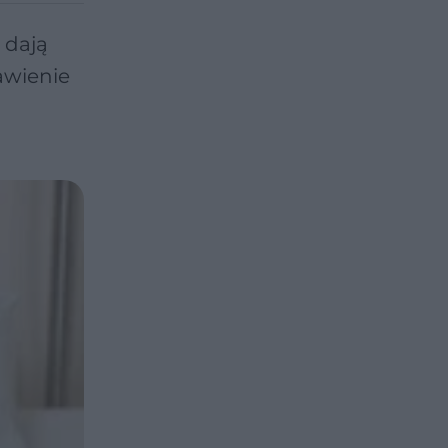
 dają
awienie