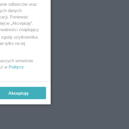
anie odbiorców oraz
nych danych
kacji. Ponieważ
ięcie „Akceptuję”.
ywatności znajdujący
ą zgody użytkownika,
 tylko na tej
do 10
 naszych serwisów
esz w
Polityce
owie
Akceptuję