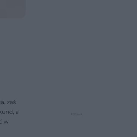
ą, zaś
kund, a
oć w