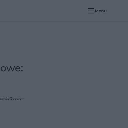
Menu
dowe:
daj do Google