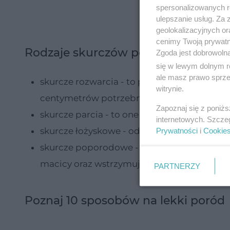
spersonalizowanych re
ulepszanie usług. Za
geolokalizacyjnych or
cenimy Twoją prywatno
Rodzaje skurczów porodowych
Zgoda jest dobrowoln
się w lewym dolnym r
ale masz prawo sprzec
skurcze rozwarcia - to pierwsze skurcze po
witrynie.
centymetrów potrzebnych do porodu
Zapoznaj się z poniż
skurcze parcia - to one wypychają dziecko 
internetowych. Szcze
skurcze łożyskowe - odpowiadają za wydale
Prywatności
i
Cookie
skurcze poporodowe - występują w czasie 
macicy oraz wstrzymują krwawienie w okresi
PARTNERZY
Poznaj 10 sposobów na lekki poród