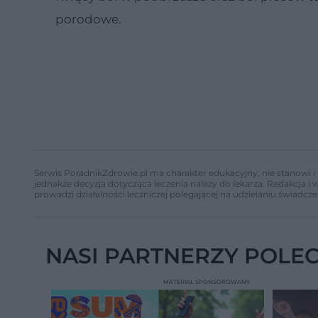
porodowe.
Serwis PoradnikZdrowie.pl ma charakter edukacyjny, nie stanowi i 
jednakże decyzja dotycząca leczenia należy do lekarza. Redakcja 
prowadzi działalności leczniczej polegającej na udzielaniu świadcze
NASI PARTNERZY POLE
MATERIAŁ SPONSOROWANY