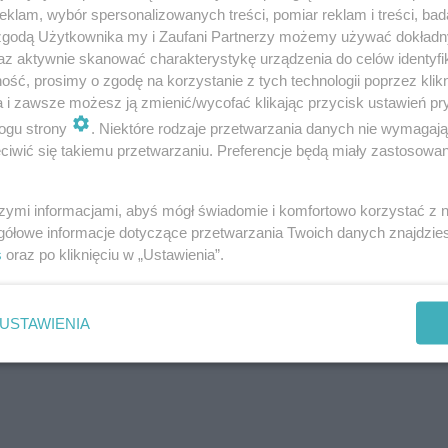
klam, wybór spersonalizowanych treści, pomiar reklam i treści, bad
 zgodą Użytkownika my i Zaufani Partnerzy możemy używać dokład
az aktywnie skanować charakterystykę urządzenia do celów identyfi
ść, prosimy o zgodę na korzystanie z tych technologii poprzez klikn
a i zawsze możesz ją zmienić/wycofać klikając przycisk ustawień pr
ogu strony
. Niektóre rodzaje przetwarzania danych nie wymagaj
iwić się takiemu przetwarzaniu. Preferencje będą miały zastosowanie
rodowe, odpowiadają one za rozwarcie szyjki macicy 
szymi informacjami, abyś mógł świadomie i komfortowo korzystać z
na świat
gółowe informacje dotyczące przetwarzania Twoich danych znajdzi
nie łożyska (porodem łożyska)
s
oraz po kliknięciu w „Ustawienia”.
połogu i wspierają organizm w obkurczaniu i odbud
e karmienia piersią.
USTAWIENIA