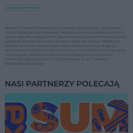
jakość plemników
Serwis PoradnikZdrowie.pl ma charakter edukacyjny, nie stanowi i
nie zastępuje porady lekarskiej. Redakcja serwisu dokłada wszelkich
starań, aby informacje w nim zawarte były poprawne merytorycznie,
jednakże decyzja dotycząca leczenia należy do lekarza. Redakcja i
wydawca serwisu nie ponoszą odpowiedzialności wynikającej z
zastosowania informacji zamieszczonych na stronach serwisu, który
nie prowadzi działalności leczniczej polegającej na udzielaniu
świadczeń zdrowotnych w rozumieniu art. 3 ust 1 ustawy o
działalności leczniczej.
NASI PARTNERZY POLECAJĄ