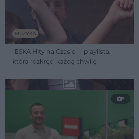
MUZYKA
"ESKA Hity na Czasie" – playlista,
która rozkręci każdą chwilę
5