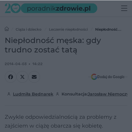
Ciąża i dziecko
Leczenie niepłodności
Niepłodność
męska: gdy trudno zostać tatą
Niepłodność męska: gdy
trudno zostać tatą
2014-04-03
14:22
Dodaj do Google
Ludmiła Bednarek
Konsultacja:
Jarosław Niemoczyń
Zwykle odpowiedzialnością za problemy z
zajściem w ciążę obarcza się kobietę.