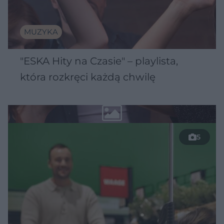
MUZYKA
"ESKA Hity na Czasie" – playlista,
która rozkręci każdą chwilę
5