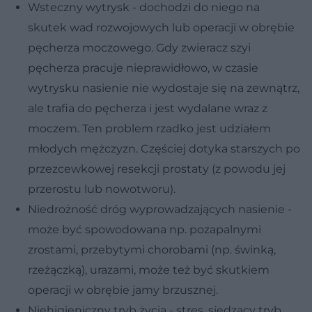
Wsteczny wytrysk - dochodzi do niego na
skutek wad rozwojowych lub operacji w obrębie
pęcherza moczowego. Gdy zwieracz szyi
pęcherza pracuje nieprawidłowo, w czasie
wytrysku nasienie nie wydostaje się na zewnątrz,
ale trafia do pęcherza i jest wydalane wraz z
moczem. Ten problem rzadko jest udziałem
młodych mężczyzn. Częściej dotyka starszych po
przezcewkowej resekcji prostaty (z powodu jej
przerostu lub nowotworu).
Niedrożność dróg wyprowadzających nasienie -
może być spowodowana np. pozapalnymi
zrostami, przebytymi chorobami (np. świnką,
rzeżączką), urazami, może też być skutkiem
operacji w obrębie jamy brzusznej.
Niehigieniczny tryb życia - stres, siedzący tryb