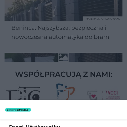
MATERIAŁ SPONSOROWANY
Beninca. Najszybsza, bezpieczna i
nowoczesna automatyka do bram
WSPÓŁPRACUJĄ Z NAMI: