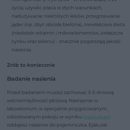
życia, używki, praca w złych warunkach,
nadużywanie niektórych leków, przegrzewanie
jąder (np. zbyt obcisła bielizna), niewłaściwa dieta
(niedobór witamin i mikroelementów, zwłaszcza
cynku oraz selenu) - znacznie pogarszają jakość
nasienia.
Zrób to koniecznie
Badanie nasienia
Przed badaniem musisz zachować 3-5-dniową
wstrzemięźliwość płciową. Następnie w
laboratorium, w specjalnie przygotowanym,
odizolowanym pokoju w wyniku
masturbacji
oddajesz nasienie do pojemniczka. Ejakulat