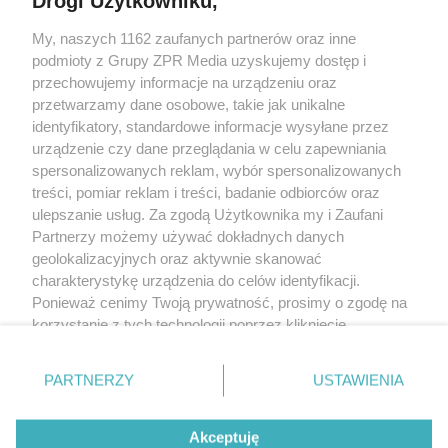
Drogi Użytkowniku,
Żaden utwór zamieszczony w serwisie nie może być powielany i
My, naszych 1162 zaufanych partnerów oraz inne
rozpowszechniany lub dalej rozpowszechniany w jakikolwiek sposób
(w tym także elektroniczny lub mechaniczny) na jakimkolwiek polu
podmioty z Grupy ZPR Media uzyskujemy dostęp i
eksploatacji w jakiejkolwiek formie, włącznie z umieszczaniem w
przechowujemy informacje na urządzeniu oraz
Internecie bez pisemnej zgody właściciela praw. Jakiekolwiek użycie
przetwarzamy dane osobowe, takie jak unikalne
lub wykorzystanie utworów w całości lub w części z naruszeniem
prawa, tzn. bez właściwej zgody, jest zabronione pod groźbą kary i
identyfikatory, standardowe informacje wysyłane przez
może być ścigane prawnie.
urządzenie czy dane przeglądania w celu zapewniania
spersonalizowanych reklam, wybór spersonalizowanych
treści, pomiar reklam i treści, badanie odbiorców oraz
ulepszanie usług. Za zgodą Użytkownika my i Zaufani
Partnerzy możemy używać dokładnych danych
geolokalizacyjnych oraz aktywnie skanować
charakterystykę urządzenia do celów identyfikacji.
O nas
Ponieważ cenimy Twoją prywatność, prosimy o zgodę na
korzystanie z tych technologii poprzez kliknięcie
Informacje prawne
„Akceptuję”. Zgoda jest dobrowolna i zawsze możesz ją
Nasze serwisy
zmienić/wycofać klikając przycisk ustawień prywatności
PARTNERZY
USTAWIENIA
znajdujący się w lewym dolnym rogu strony
. Niektóre
© 2026 Grupa ZPR Media
rodzaje przetwarzania danych nie wymagają zgody
Akceptuję
użytkownika, ale masz prawo sprzeciwić się takiemu