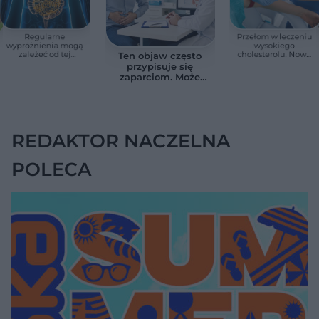
Regularne
Przełom w leczeniu
wypróżnienia mogą
wysokiego
zależeć od tej
cholesterolu. Nowa
Ten objaw często
witaminy. Odkrycie
terapia zmniejszyła
przypisuje się
zaskoczyło
LDL o ponad połowę
zaparciom. Może
naukowców
jednak wskazywać
na chorobę jelita
REDAKTOR NACZELNA
POLECA