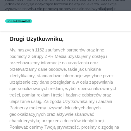
jednakże decyzja dotycząca leczenia należy do lekarza. Redakcja i
wydawca serwisu nie ponoszą odpowiedzialności wynikającej z
zastosowania informacji zamieszczonych na stronach serwisu, który
nie prowadzi działalności leczniczej polegającej na udzielaniu
świadczeń zdrowotnych w rozumieniu art. 3 ust 1 ustawy o
działalności leczniczej.
Drogi Użytkowniku,
Żaden utwór zamieszczony w serwisie nie może być powielany i
My, naszych 1162 zaufanych partnerów oraz inne
rozpowszechniany lub dalej rozpowszechniany w jakikolwiek sposób
(w tym także elektroniczny lub mechaniczny) na jakimkolwiek polu
podmioty z Grupy ZPR Media uzyskujemy dostęp i
eksploatacji w jakiejkolwiek formie, włącznie z umieszczaniem w
przechowujemy informacje na urządzeniu oraz
Internecie bez pisemnej zgody właściciela praw. Jakiekolwiek użycie
przetwarzamy dane osobowe, takie jak unikalne
lub wykorzystanie utworów w całości lub w części z naruszeniem
prawa, tzn. bez właściwej zgody, jest zabronione pod groźbą kary i
identyfikatory, standardowe informacje wysyłane przez
może być ścigane prawnie.
urządzenie czy dane przeglądania w celu zapewniania
spersonalizowanych reklam, wybór spersonalizowanych
treści, pomiar reklam i treści, badanie odbiorców oraz
ulepszanie usług. Za zgodą Użytkownika my i Zaufani
Partnerzy możemy używać dokładnych danych
geolokalizacyjnych oraz aktywnie skanować
charakterystykę urządzenia do celów identyfikacji.
O nas
Ponieważ cenimy Twoją prywatność, prosimy o zgodę na