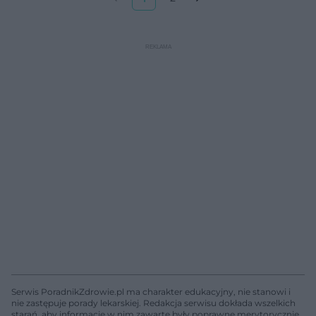
Serwis PoradnikZdrowie.pl ma charakter edukacyjny, nie stanowi i
nie zastępuje porady lekarskiej. Redakcja serwisu dokłada wszelkich
starań, aby informacje w nim zawarte były poprawne merytorycznie,