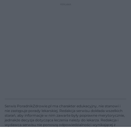
Serwis PoradnikZdrowie.pl ma charakter edukacyjny, nie stanowi i
nie zastępuje porady lekarskiej. Redakcja serwisu dokłada wszelkich
starań, aby informacje w nim zawarte były poprawne merytorycznie,
jednakże decyzja dotycząca leczenia należy do lekarza. Redakcja i
wydawca serwisu nie ponoszą odpowiedzialności wynikającej z
zastosowania informacji zamieszczonych na stronach serwisu, który