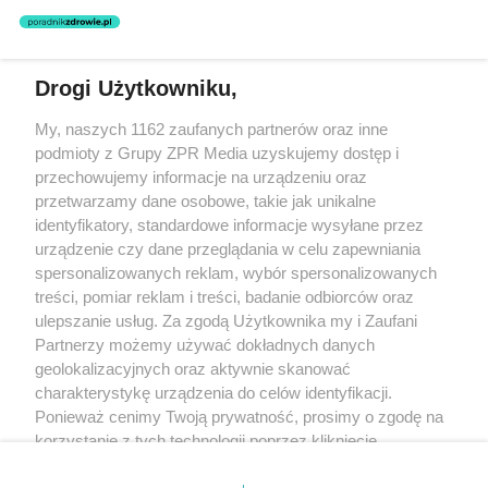
nie prowadzi działalności leczniczej polegającej na udzielaniu
świadczeń zdrowotnych w rozumieniu art. 3 ust 1 ustawy o
działalności leczniczej.
Drogi Użytkowniku,
Żaden utwór zamieszczony w serwisie nie może być powielany i
My, naszych 1162 zaufanych partnerów oraz inne
rozpowszechniany lub dalej rozpowszechniany w jakikolwiek sposób
(w tym także elektroniczny lub mechaniczny) na jakimkolwiek polu
podmioty z Grupy ZPR Media uzyskujemy dostęp i
eksploatacji w jakiejkolwiek formie, włącznie z umieszczaniem w
przechowujemy informacje na urządzeniu oraz
Internecie bez pisemnej zgody właściciela praw. Jakiekolwiek użycie
przetwarzamy dane osobowe, takie jak unikalne
lub wykorzystanie utworów w całości lub w części z naruszeniem
prawa, tzn. bez właściwej zgody, jest zabronione pod groźbą kary i
identyfikatory, standardowe informacje wysyłane przez
może być ścigane prawnie.
urządzenie czy dane przeglądania w celu zapewniania
spersonalizowanych reklam, wybór spersonalizowanych
treści, pomiar reklam i treści, badanie odbiorców oraz
ulepszanie usług. Za zgodą Użytkownika my i Zaufani
Partnerzy możemy używać dokładnych danych
geolokalizacyjnych oraz aktywnie skanować
charakterystykę urządzenia do celów identyfikacji.
O nas
Ponieważ cenimy Twoją prywatność, prosimy o zgodę na
korzystanie z tych technologii poprzez kliknięcie
Informacje prawne
„Akceptuję”. Zgoda jest dobrowolna i zawsze możesz ją
Nasze serwisy