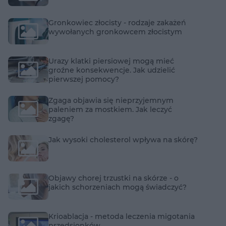
Gronkowiec złocisty - rodzaje zakażeń
wywołanych gronkowcem złocistym
Urazy klatki piersiowej mogą mieć
groźne konsekwencje. Jak udzielić
pierwszej pomocy?
Zgaga objawia się nieprzyjemnym
paleniem za mostkiem. Jak leczyć
zgagę?
Jak wysoki cholesterol wpływa na skórę?
Objawy chorej trzustki na skórze - o
jakich schorzeniach mogą świadczyć?
Krioablacja - metoda leczenia migotania
przedsionków