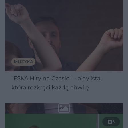
MUZYKA
"ESKA Hity na Czasie" – playlista,
która rozkręci każdą chwilę
5