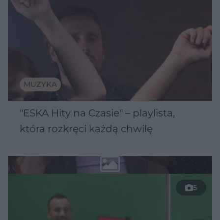
MUZYKA
"ESKA Hity na Czasie" – playlista,
która rozkręci każdą chwilę
5