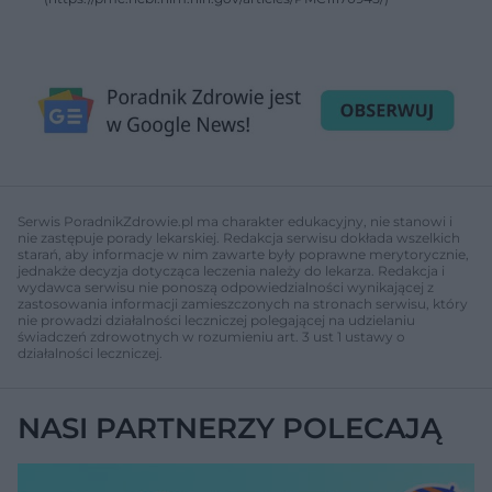
Serwis PoradnikZdrowie.pl ma charakter edukacyjny, nie stanowi i
nie zastępuje porady lekarskiej. Redakcja serwisu dokłada wszelkich
starań, aby informacje w nim zawarte były poprawne merytorycznie,
jednakże decyzja dotycząca leczenia należy do lekarza. Redakcja i
wydawca serwisu nie ponoszą odpowiedzialności wynikającej z
zastosowania informacji zamieszczonych na stronach serwisu, który
nie prowadzi działalności leczniczej polegającej na udzielaniu
świadczeń zdrowotnych w rozumieniu art. 3 ust 1 ustawy o
działalności leczniczej.
NASI PARTNERZY POLECAJĄ