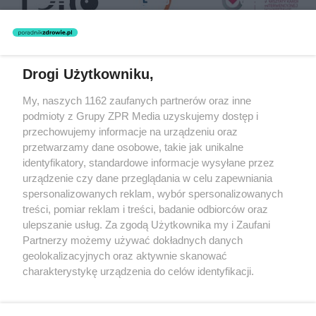
Drogi Użytkowniku,
Żaden utwór zamieszczony w serwisie nie może być powielany i
My, naszych 1162 zaufanych partnerów oraz inne
rozpowszechniany lub dalej rozpowszechniany w jakikolwiek sposób
podmioty z Grupy ZPR Media uzyskujemy dostęp i
(w tym także elektroniczny lub mechaniczny) na jakimkolwiek polu
eksploatacji w jakiejkolwiek formie, włącznie z umieszczaniem w
przechowujemy informacje na urządzeniu oraz
Internecie bez pisemnej zgody właściciela praw. Jakiekolwiek użycie
przetwarzamy dane osobowe, takie jak unikalne
lub wykorzystanie utworów w całości lub w części z naruszeniem
identyfikatory, standardowe informacje wysyłane przez
prawa, tzn. bez właściwej zgody, jest zabronione pod groźbą kary i
może być ścigane prawnie.
urządzenie czy dane przeglądania w celu zapewniania
spersonalizowanych reklam, wybór spersonalizowanych
treści, pomiar reklam i treści, badanie odbiorców oraz
ulepszanie usług. Za zgodą Użytkownika my i Zaufani
Partnerzy możemy używać dokładnych danych
geolokalizacyjnych oraz aktywnie skanować
charakterystykę urządzenia do celów identyfikacji.
O nas
Ponieważ cenimy Twoją prywatność, prosimy o zgodę na
korzystanie z tych technologii poprzez kliknięcie
Informacje prawne