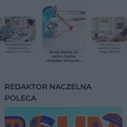
Ten objaw często
Trzy rzeczy w
przypisuje się
średnim wieku
zaparciom. Może
mogą oddalić
Dwaj bracia, ta
jednak wskazywać
demencję o prawie
sama ciężka
na chorobę jelita
13 lat. Naukowcy
choroba. Wszystko
wskazali kluczowe
zmieniają jedne
czynniki
urodziny
REDAKTOR NACZELNA
POLECA