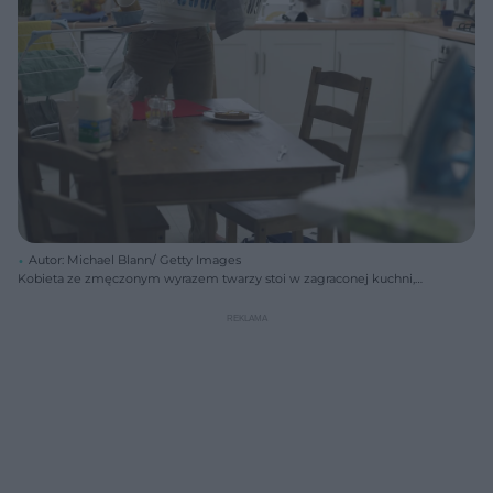
Autor: Michael Blann/ Getty Images
Kobieta ze zmęczonym wyrazem twarzy stoi w zagraconej kuchni,
niosąc kosz pełen prania i stos brudnych naczyń. Na stole widać resztki
posiłku, obok stoi suszarka z ubraniami. Ta scena odzwierciedla
problem, o którym przeczytasz na Poradniku Zdrowie.