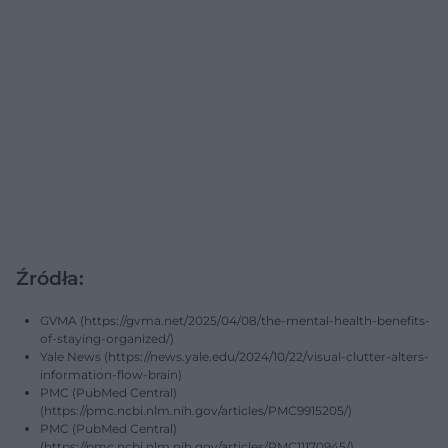
Źródła:
GVMA (https://gvma.net/2025/04/08/the-mental-health-benefits-
of-staying-organized/)
Yale News (https://news.yale.edu/2024/10/22/visual-clutter-alters-
information-flow-brain)
PMC (PubMed Central)
(https://pmc.ncbi.nlm.nih.gov/articles/PMC9915205/)
PMC (PubMed Central)
(https://pmc.ncbi.nlm.nih.gov/articles/PMC11170945/)