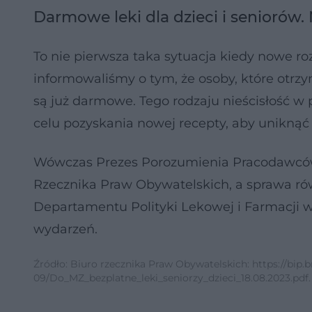
Darmowe leki dla dzieci i seniorów
To nie pierwsza taka sytuacja kiedy nowe r
informowaliśmy o tym, że osoby, które otrz
są już darmowe. Tego rodzaju nieścisłość 
celu pozyskania nowej recepty, aby unikną
Wówczas Prezes Porozumienia Pracodawców
Rzecznika Praw Obywatelskich, a sprawa rów
Departamentu Polityki Lekowej i Farmacji w
wydarzeń.
Źródło: Biuro rzecznika Praw Obywatelskich: https://bip.br
09/Do_MZ_bezplatne_leki_seniorzy_dzieci_18.08.2023.pdf.