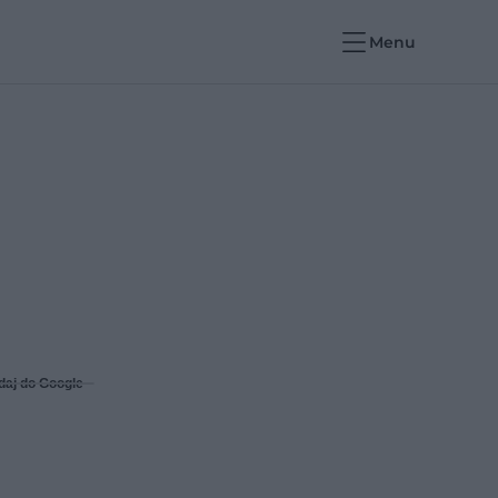
Menu
daj do Google