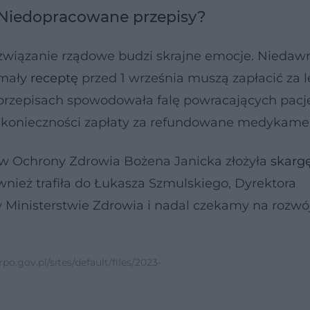
. Niedopracowane przepisy?
ozwiązanie rządowe budzi skrajne emocje. Niedaw
ymały
receptę
przed 1 września muszą zapłacić za le
w przepisach spowodowała falę powracających pac
ć konieczności zapłaty za refundowane medykame
 Ochrony Zdrowia Bożena Janicka złożyła
skarg
nież trafiła do Łukasza Szmulskiego, Dyrektora
 Ministerstwie Zdrowia i nadal czekamy na rozwó
po.gov.pl/sites/default/files/2023-