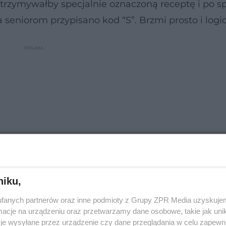
trzymywałby specjalnie oznaczoną receptę i po s
a seniorom przypisano kod “S”. Brzmi prosto i logic
niku,
fanych partnerów oraz inne podmioty z Grupy ZPR Media uzyskujem
problemy. Tym razem pacjenci zgłaszają, że udając 
cje na urządzeniu oraz przetwarzamy dane osobowe, takie jak unika
lekarstwa. Sprawa trafiła do Rzecznika Praw
je wysyłane przez urządzenie czy dane przeglądania w celu zapewn