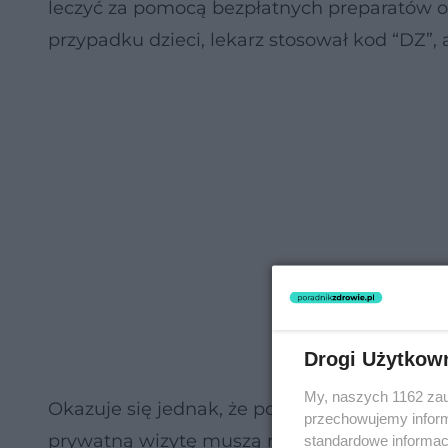
leczyć za pomocą bezpłatnych preparatów o
przypadku dzieci, lekarz stosował kod “DZ”, 
Drogi Użytkow
My, naszych 1162 zau
Okazuje się jednak, że pojawiły się kolejne 
przechowujemy informa
prywatną wizytę muszą również zapłacić za 
standardowe informac