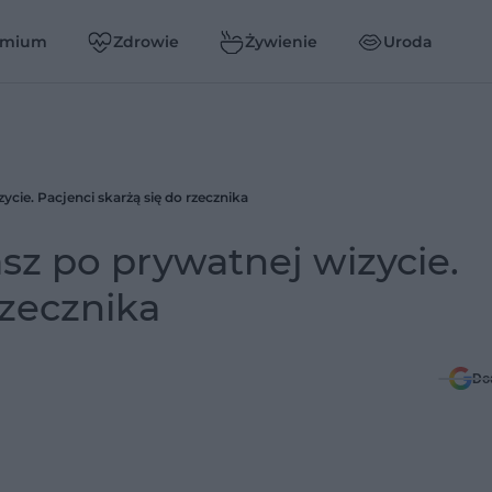
emium
Zdrowie
Żywienie
Uroda
ycie. Pacjenci skarżą się do rzecznika
asz po prywatnej wizycie.
rzecznika
Do