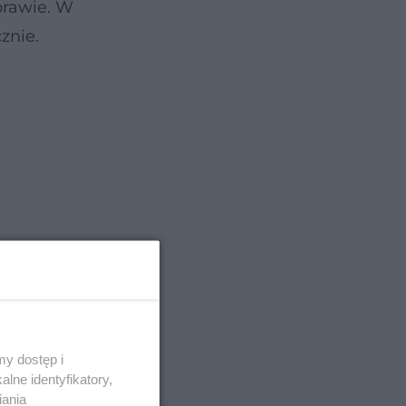
prawie. W
znie.
y dostęp i
się na
lne identyfikatory,
iania