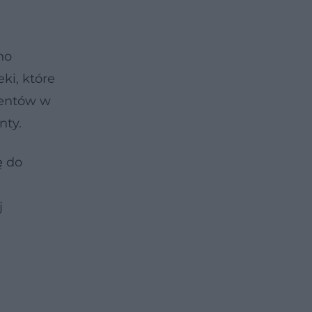
no
ki, które
jentów w
nty.
ę
do
j