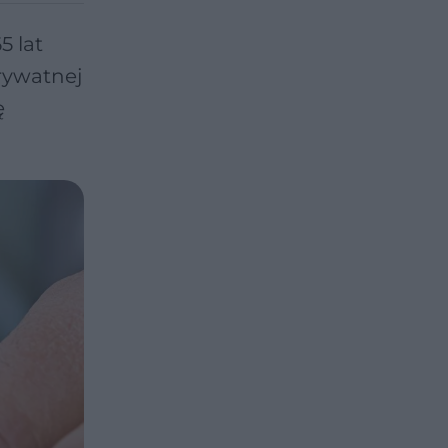
5 lat
prywatnej
ę