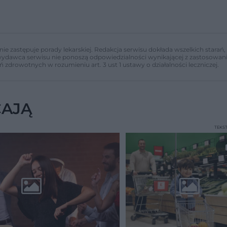
nie zastępuje porady lekarskiej. Redakcja serwisu dokłada wszelkich stara
i wydawca serwisu nie ponoszą odpowiedzialności wynikającej z zastosowani
ń zdrowotnych w rozumieniu art. 3 ust 1 ustawy o działalności leczniczej.
CAJĄ
TEKS