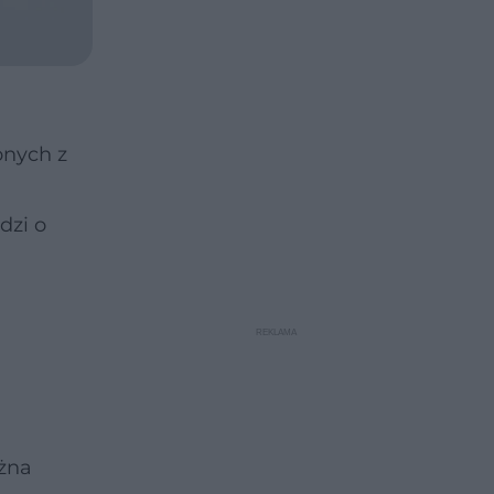
onych z
dzi o
ożna