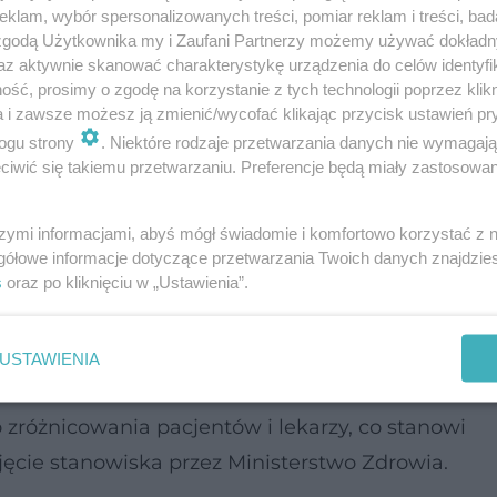
klam, wybór spersonalizowanych treści, pomiar reklam i treści, bad
 zgodą Użytkownika my i Zaufani Partnerzy możemy używać dokład
az aktywnie skanować charakterystykę urządzenia do celów identyfi
formacji, do wystawiania recept ze stuprocentow
ść, prosimy o zgodę na korzystanie z tych technologii poprzez klikn
a i zawsze możesz ją zmienić/wycofać klikając przycisk ustawień pr
 uprawnieni lekarze przyjmujący prywatnie - wskazu
ogu strony
. Niektóre rodzaje przetwarzania danych nie wymagaj
Zespołu Prawa Administracyjnego i Gospodarczego 
iwić się takiemu przetwarzaniu. Preferencje będą miały zastosowanie
szymi informacjami, abyś mógł świadomie i komfortowo korzystać z
o Łukasza Szmulskiego Dyrektora Departamentu Po
gółowe informacje dotyczące przetwarzania Twoich danych znajdzi
s
oraz po kliknięciu w „Ustawienia”.
. W treści dokumentu zaznaczono, że jeszcze prze
 na
leki
objęte refundacją było możliwe zarówno w
USTAWIENIA
j świadczonej przez gabinety specjalistyczne.
zróżnicowania pacjentów i lekarzy, co stanowi
jęcie stanowiska przez Ministerstwo Zdrowia.