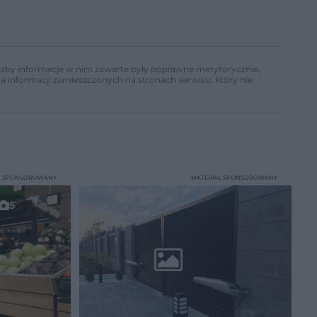
ń, aby informacje w nim zawarte były poprawne merytorycznie,
a informacji zamieszczonych na stronach serwisu, który nie
T SPONSOROWANY
MATERIAŁ SPONSOROWANY
5