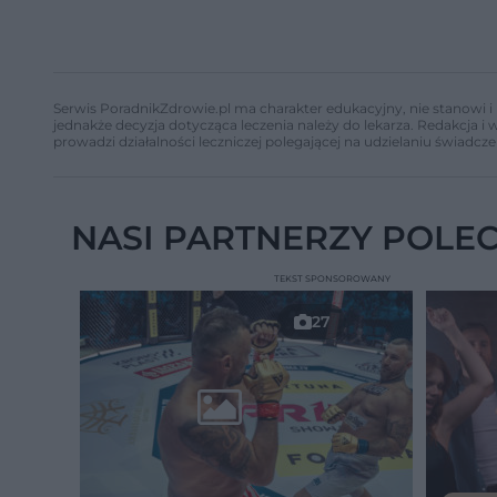
Serwis PoradnikZdrowie.pl ma charakter edukacyjny, nie stanowi i 
jednakże decyzja dotycząca leczenia należy do lekarza. Redakcja 
prowadzi działalności leczniczej polegającej na udzielaniu świadcze
NASI PARTNERZY POLE
TEKST SPONSOROWANY
27