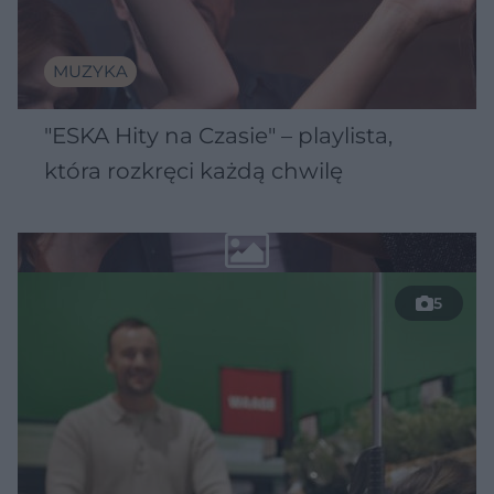
MUZYKA
"ESKA Hity na Czasie" – playlista,
która rozkręci każdą chwilę
5