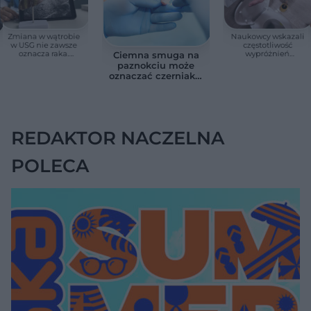
Zmiana w wątrobie
Naukowcy wskazali
w USG nie zawsze
częstotliwość
oznacza raka.
wypróżnień
Ciemna smuga na
Chirurg wyjaśnia,
związaną ze
paznokciu może
kiedy potrzebna jest
zdrowiem.
oznaczać czerniaka.
pilna diagnostyka
Większość osób nie
Bob Marley
zna tej normy
zlekceważył ten
objaw
REDAKTOR NACZELNA
POLECA