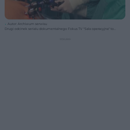
Autor: Archiwum serwisu
Drugi odcinek serialu dokumentalnego Fokus TV "Sala operacyjna" to
okazja, by zobaczyć, jak przebiega rękawowa resekcja żołądka -
operacja bariatryczna polegająca na usunięciu 80 procent żołądka.