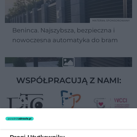
MATERIAŁ SPONSOROWANY
Beninca. Najszybsza, bezpieczna i
nowoczesna automatyka do bram
WSPÓŁPRACUJĄ Z NAMI: