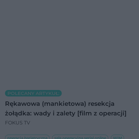
POLECANY ARTYKUŁ:
Rękawowa (mankietowa) resekcja
żołądka: wady i zalety [film z operacji]
FOKUS TV
operacja bariatryczna
sala operacyjna serial online
WIM