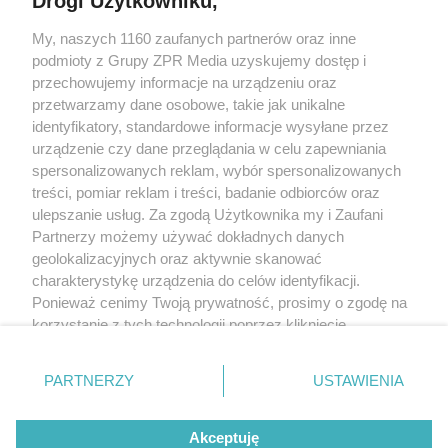
Drogi Użytkowniku,
Żaden utwór zamieszczony w serwisie nie może być powielany i
My, naszych 1160 zaufanych partnerów oraz inne
rozpowszechniany lub dalej rozpowszechniany w jakikolwiek sposób
(w tym także elektroniczny lub mechaniczny) na jakimkolwiek polu
podmioty z Grupy ZPR Media uzyskujemy dostęp i
eksploatacji w jakiejkolwiek formie, włącznie z umieszczaniem w
przechowujemy informacje na urządzeniu oraz
Internecie bez pisemnej zgody właściciela praw. Jakiekolwiek użycie
przetwarzamy dane osobowe, takie jak unikalne
lub wykorzystanie utworów w całości lub w części z naruszeniem
prawa, tzn. bez właściwej zgody, jest zabronione pod groźbą kary i
identyfikatory, standardowe informacje wysyłane przez
może być ścigane prawnie.
urządzenie czy dane przeglądania w celu zapewniania
spersonalizowanych reklam, wybór spersonalizowanych
treści, pomiar reklam i treści, badanie odbiorców oraz
ulepszanie usług. Za zgodą Użytkownika my i Zaufani
Partnerzy możemy używać dokładnych danych
geolokalizacyjnych oraz aktywnie skanować
charakterystykę urządzenia do celów identyfikacji.
O nas
Ponieważ cenimy Twoją prywatność, prosimy o zgodę na
korzystanie z tych technologii poprzez kliknięcie
Informacje prawne
„Akceptuję”. Zgoda jest dobrowolna i zawsze możesz ją
Nasze serwisy
zmienić/wycofać klikając przycisk ustawień prywatności
PARTNERZY
USTAWIENIA
znajdujący się w lewym dolnym rogu strony
. Niektóre
© 2026 Grupa ZPR Media
rodzaje przetwarzania danych nie wymagają zgody
Akceptuję
użytkownika, ale masz prawo sprzeciwić się takiemu