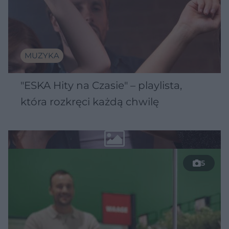
MUZYKA
"ESKA Hity na Czasie" – playlista,
która rozkręci każdą chwilę
5