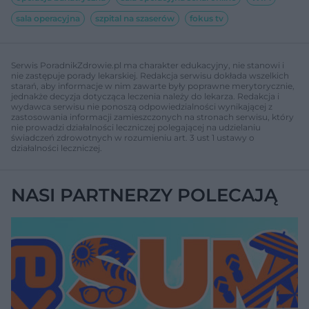
sala operacyjna
szpital na szaserów
fokus tv
Serwis PoradnikZdrowie.pl ma charakter edukacyjny, nie stanowi i
nie zastępuje porady lekarskiej. Redakcja serwisu dokłada wszelkich
starań, aby informacje w nim zawarte były poprawne merytorycznie,
jednakże decyzja dotycząca leczenia należy do lekarza. Redakcja i
wydawca serwisu nie ponoszą odpowiedzialności wynikającej z
zastosowania informacji zamieszczonych na stronach serwisu, który
nie prowadzi działalności leczniczej polegającej na udzielaniu
świadczeń zdrowotnych w rozumieniu art. 3 ust 1 ustawy o
działalności leczniczej.
NASI PARTNERZY POLECAJĄ