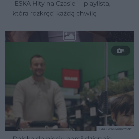
"ESKA Hity na Czasie" – playlista,
która rozkręci każdą chwilę
5
TEKST SPONSOROWANY
Daleko do pięciu porcji dziennie.