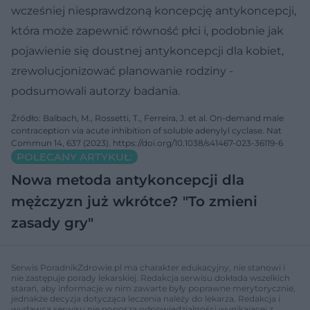
wcześniej niesprawdzoną koncepcję antykoncepcji,
która może zapewnić równość płci i, podobnie jak
pojawienie się doustnej antykoncepcji dla kobiet,
zrewolucjonizować planowanie rodziny -
podsumowali autorzy badania.
Źródło: Balbach, M., Rossetti, T., Ferreira, J. et al. On-demand male
contraception via acute inhibition of soluble adenylyl cyclase. Nat
Commun 14, 637 (2023). https://doi.org/10.1038/s41467-023-36119-6
POLECANY ARTYKUŁ:
Nowa metoda antykoncepcji dla
mężczyzn już wkrótce? "To zmieni
zasady gry"
Serwis PoradnikZdrowie.pl ma charakter edukacyjny, nie stanowi i
nie zastępuje porady lekarskiej. Redakcja serwisu dokłada wszelkich
starań, aby informacje w nim zawarte były poprawne merytorycznie,
jednakże decyzja dotycząca leczenia należy do lekarza. Redakcja i
wydawca serwisu nie ponoszą odpowiedzialności wynikającej z