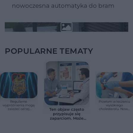
nowoczesna automatyka do bram
POPULARNE TEMATY
Regularne
Przełom w leczeniu
wypróżnienia mogą
wysokiego
zależeć od tej
cholesterolu. Nowa
Ten objaw często
witaminy. Odkrycie
terapia zmniejszyła
przypisuje się
zaskoczyło
LDL o ponad połowę
zaparciom. Może
naukowców
jednak wskazywać
na chorobę jelita