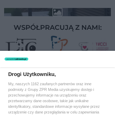
WSPÓŁPRACUJĄ Z NAMI:
Drogi Użytkowniku,
Żaden utwór zamieszczony w serwisie nie może być powielany i
My, naszych 1162 zaufanych partnerów oraz inne
rozpowszechniany lub dalej rozpowszechniany w jakikolwiek sposób
podmioty z Grupy ZPR Media uzyskujemy dostęp i
(w tym także elektroniczny lub mechaniczny) na jakimkolwiek polu
eksploatacji w jakiejkolwiek formie, włącznie z umieszczaniem w
przechowujemy informacje na urządzeniu oraz
Internecie bez pisemnej zgody właściciela praw. Jakiekolwiek użycie
przetwarzamy dane osobowe, takie jak unikalne
lub wykorzystanie utworów w całości lub w części z naruszeniem
identyfikatory, standardowe informacje wysyłane przez
prawa, tzn. bez właściwej zgody, jest zabronione pod groźbą kary i
może być ścigane prawnie.
urządzenie czy dane przeglądania w celu zapewniania