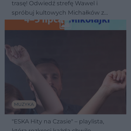
trasę! Odwiedź strefę Wawel i
spróbuj kultowych Michałków z
Wawelu
MUZYKA
"ESKA Hity na Czasie" – playlista,
która rozkręci każdą chwilę