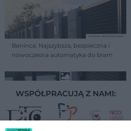
MATERIAŁ SPONSOROWANY
Beninca. Najszybsza, bezpieczna i
nowoczesna automatyka do bram
WSPÓŁPRACUJĄ Z NAMI: