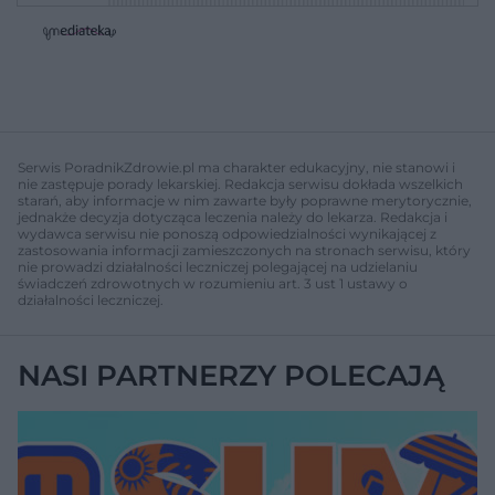
w
w
o
i
i
s
ń
ń
t
1
1
0
0
a
s
s
ł
d
d
y
o
o
c
t
p
u
r
z
ł
z
Serwis PoradnikZdrowie.pl ma charakter edukacyjny, nie stanowi i
a
u
o
nie zastępuje porady lekarskiej. Redakcja serwisu dokłada wszelkich
s
d
starań, aby informacje w nim zawarte były poprawne merytorycznie,
u
Â
jednakże decyzja dotycząca leczenia należy do lekarza. Redakcja i
wydawca serwisu nie ponoszą odpowiedzialności wynikającej z
zastosowania informacji zamieszczonych na stronach serwisu, który
nie prowadzi działalności leczniczej polegającej na udzielaniu
świadczeń zdrowotnych w rozumieniu art. 3 ust 1 ustawy o
działalności leczniczej.
NASI PARTNERZY POLECAJĄ