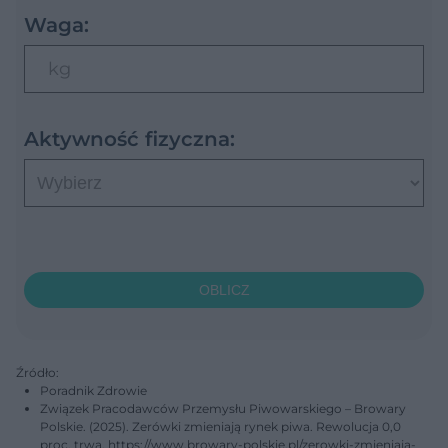
Waga:
kg
Aktywność fizyczna:
OBLICZ
Źródło:
Poradnik Zdrowie
Związek Pracodawców Przemysłu Piwowarskiego – Browary
Polskie. (2025). Zerówki zmieniają rynek piwa. Rewolucja 0,0
proc. trwa. https://www.browary-polskie.pl/zerowki-zmieniaja-