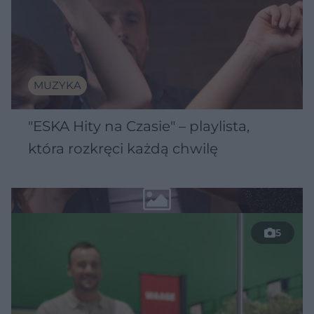
MUZYKA
"ESKA Hity na Czasie" – playlista,
która rozkręci każdą chwilę
5