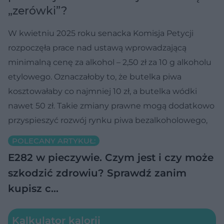
„zerówki”?
W kwietniu 2025 roku senacka Komisja Petycji
rozpoczęła prace nad ustawą wprowadzającą
minimalną cenę za alkohol – 2,50 zł za 10 g alkoholu
etylowego. Oznaczałoby to, że butelka piwa
kosztowałaby co najmniej 10 zł, a butelka wódki
nawet 50 zł. Takie zmiany prawne mogą dodatkowo
przyspieszyć rozwój rynku piwa bezalkoholowego,
POLECANY ARTYKUŁ:
E282 w pieczywie. Czym jest i czy może
szkodzić zdrowiu? Sprawdź zanim
kupisz c…
Kalkulator kalorii