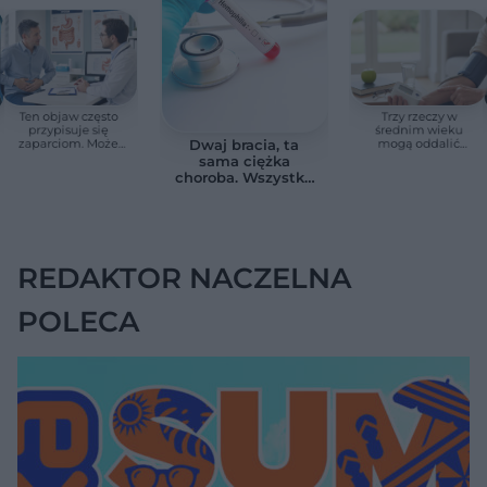
Ten objaw często
Trzy rzeczy w
przypisuje się
średnim wieku
zaparciom. Może
mogą oddalić
Dwaj bracia, ta
jednak wskazywać
demencję o prawie
sama ciężka
na chorobę jelita
13 lat. Naukowcy
choroba. Wszystko
wskazali kluczowe
zmieniają jedne
czynniki
urodziny
REDAKTOR NACZELNA
POLECA