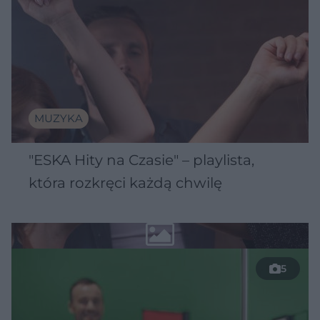
MUZYKA
"ESKA Hity na Czasie" – playlista,
która rozkręci każdą chwilę
5