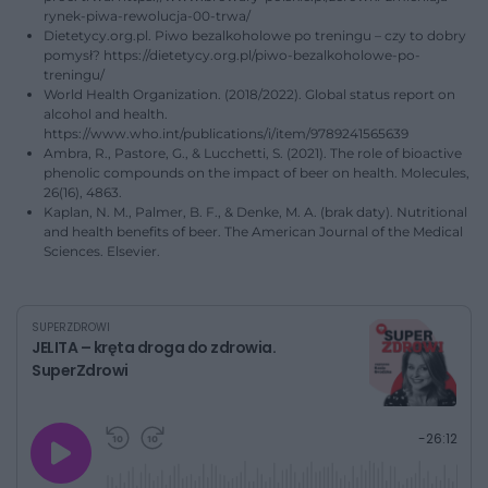
rynek-piwa-rewolucja-00-trwa/
Dietetycy.org.pl. Piwo bezalkoholowe po treningu – czy to dobry
pomysł? https://dietetycy.org.pl/piwo-bezalkoholowe-po-
treningu/
World Health Organization. (2018/2022). Global status report on
alcohol and health.
https://www.who.int/publications/i/item/9789241565639
Ambra, R., Pastore, G., & Lucchetti, S. (2021). The role of bioactive
phenolic compounds on the impact of beer on health. Molecules,
26(16), 4863.
Kaplan, N. M., Palmer, B. F., & Denke, M. A. (brak daty). Nutritional
and health benefits of beer. The American Journal of the Medical
Sciences. Elsevier.
SUPERZDROWI
JELITA – kręta droga do zdrowia.
SuperZdrowi
G
P
P
P
-
26:12
r
r
r
o
a
z
z
j
z
e
e