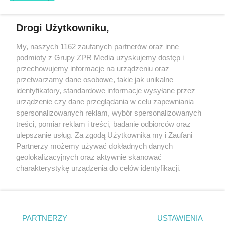
Drogi Użytkowniku,
Żaden utwór zamieszczony w serwisie nie może być powielany i
My, naszych 1162 zaufanych partnerów oraz inne
rozpowszechniany lub dalej rozpowszechniany w jakikolwiek sposób
podmioty z Grupy ZPR Media uzyskujemy dostęp i
(w tym także elektroniczny lub mechaniczny) na jakimkolwiek polu
eksploatacji w jakiejkolwiek formie, włącznie z umieszczaniem w
przechowujemy informacje na urządzeniu oraz
Internecie bez pisemnej zgody właściciela praw. Jakiekolwiek użycie
przetwarzamy dane osobowe, takie jak unikalne
lub wykorzystanie utworów w całości lub w części z naruszeniem
identyfikatory, standardowe informacje wysyłane przez
prawa, tzn. bez właściwej zgody, jest zabronione pod groźbą kary i
może być ścigane prawnie.
urządzenie czy dane przeglądania w celu zapewniania
spersonalizowanych reklam, wybór spersonalizowanych
treści, pomiar reklam i treści, badanie odbiorców oraz
ulepszanie usług. Za zgodą Użytkownika my i Zaufani
Partnerzy możemy używać dokładnych danych
geolokalizacyjnych oraz aktywnie skanować
charakterystykę urządzenia do celów identyfikacji.
O nas
Ponieważ cenimy Twoją prywatność, prosimy o zgodę na
korzystanie z tych technologii poprzez kliknięcie
Informacje prawne
„Akceptuję”. Zgoda jest dobrowolna i zawsze możesz ją
zmienić/wycofać klikając przycisk ustawień prywatności
Nasze serwisy
PARTNERZY
USTAWIENIA