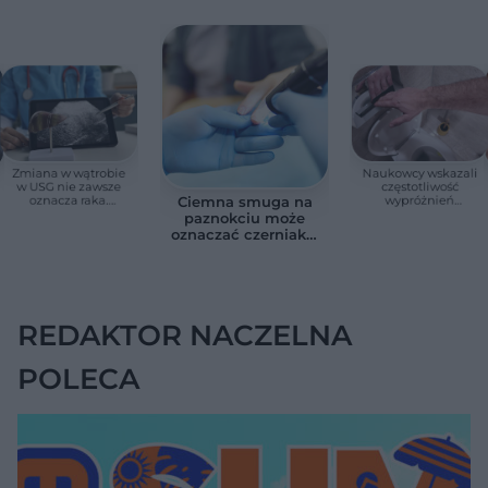
Zmiana w wątrobie
Naukowcy wskazali
w USG nie zawsze
częstotliwość
oznacza raka.
wypróżnień
Ciemna smuga na
Chirurg wyjaśnia,
związaną ze
paznokciu może
kiedy potrzebna jest
zdrowiem.
oznaczać czerniaka.
pilna diagnostyka
Większość osób nie
Bob Marley
zna tej normy
zlekceważył ten
objaw
REDAKTOR NACZELNA
POLECA