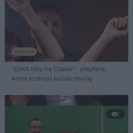
MUZYKA
"ESKA Hity na Czasie" – playlista,
która rozkręci każdą chwilę
5