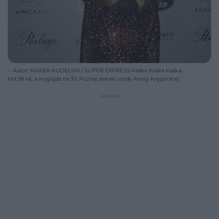
Autor: MAREK KUDELSKI / SUPER EXPRESS Kaśka Kaśka Kaśka
Grzelak w lekach
Ma 58 lat, a wygląda na 30. Poznaj sekret urody Anety Kręglickiej