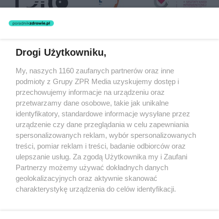
Drogi Użytkowniku,
Żaden utwór zamieszczony w serwisie nie może być powielany i
My, naszych 1160 zaufanych partnerów oraz inne
rozpowszechniany lub dalej rozpowszechniany w jakikolwiek sposób
podmioty z Grupy ZPR Media uzyskujemy dostęp i
(w tym także elektroniczny lub mechaniczny) na jakimkolwiek polu
eksploatacji w jakiejkolwiek formie, włącznie z umieszczaniem w
przechowujemy informacje na urządzeniu oraz
Internecie bez pisemnej zgody właściciela praw. Jakiekolwiek użycie
przetwarzamy dane osobowe, takie jak unikalne
lub wykorzystanie utworów w całości lub w części z naruszeniem
identyfikatory, standardowe informacje wysyłane przez
prawa, tzn. bez właściwej zgody, jest zabronione pod groźbą kary i
może być ścigane prawnie.
urządzenie czy dane przeglądania w celu zapewniania
spersonalizowanych reklam, wybór spersonalizowanych
treści, pomiar reklam i treści, badanie odbiorców oraz
ulepszanie usług. Za zgodą Użytkownika my i Zaufani
Partnerzy możemy używać dokładnych danych
geolokalizacyjnych oraz aktywnie skanować
charakterystykę urządzenia do celów identyfikacji.
O nas
Ponieważ cenimy Twoją prywatność, prosimy o zgodę na
korzystanie z tych technologii poprzez kliknięcie
Informacje prawne