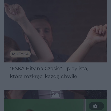
MUZYKA
"ESKA Hity na Czasie" – playlista,
która rozkręci każdą chwilę
5