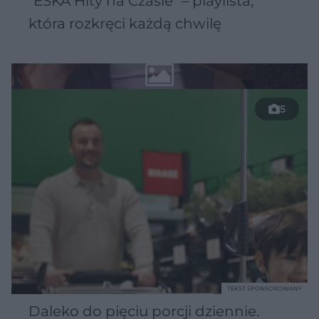
"ESKA Hity na Czasie" – playlista,
która rozkręci każdą chwilę
5
TEKST SPONSOROWANY
Daleko do pięciu porcji dziennie.