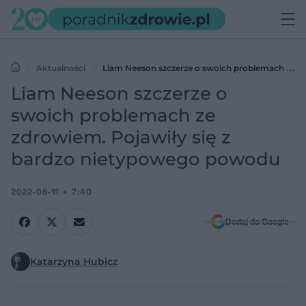
Aktualności
Liam Neeson szczerze o swoich problemach ze
zdrowiem. Pojawiły się z bardzo nietypowego powodu
Liam Neeson szczerze o
swoich problemach ze
zdrowiem. Pojawiły się z
bardzo nietypowego powodu
2022-06-11
7:40
Dodaj do Google
Katarzyna Hubicz