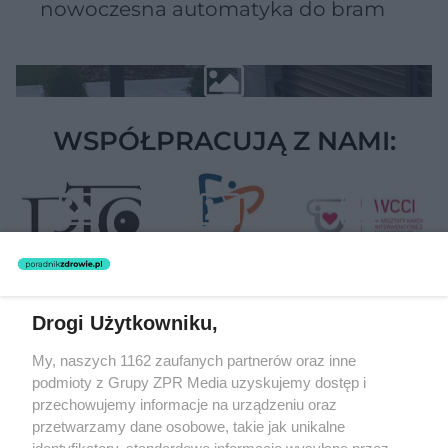
nowoczesna automatyka do bram
WSPÓŁPRACUJĄ Z NAMI:
Drogi Użytkowniku,
Żaden utwór zamieszczony w serwisie nie może być powielany i
My, naszych 1162 zaufanych partnerów oraz inne
rozpowszechniany lub dalej rozpowszechniany w jakikolwiek sposób
podmioty z Grupy ZPR Media uzyskujemy dostęp i
(w tym także elektroniczny lub mechaniczny) na jakimkolwiek polu
eksploatacji w jakiejkolwiek formie, włącznie z umieszczaniem w
przechowujemy informacje na urządzeniu oraz
Internecie bez pisemnej zgody właściciela praw. Jakiekolwiek użycie
przetwarzamy dane osobowe, takie jak unikalne
lub wykorzystanie utworów w całości lub w części z naruszeniem