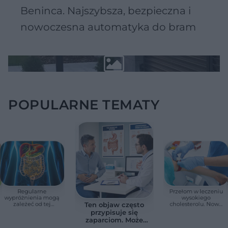
Beninca. Najszybsza, bezpieczna i
nowoczesna automatyka do bram
POPULARNE TEMATY
Regularne
Przełom w leczeniu
wypróżnienia mogą
wysokiego
zależeć od tej
cholesterolu. Nowa
Ten objaw często
witaminy. Odkrycie
terapia zmniejszyła
przypisuje się
zaskoczyło
LDL o ponad połowę
zaparciom. Może
naukowców
jednak wskazywać