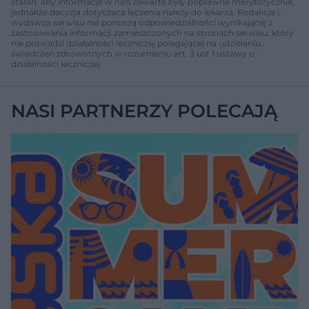
starań, aby informacje w nim zawarte były poprawne merytorycznie,
jednakże decyzja dotycząca leczenia należy do lekarza. Redakcja i
wydawca serwisu nie ponoszą odpowiedzialności wynikającej z
zastosowania informacji zamieszczonych na stronach serwisu, który
nie prowadzi działalności leczniczej polegającej na udzielaniu
świadczeń zdrowotnych w rozumieniu art. 3 ust 1 ustawy o
działalności leczniczej.
NASI PARTNERZY POLECAJĄ