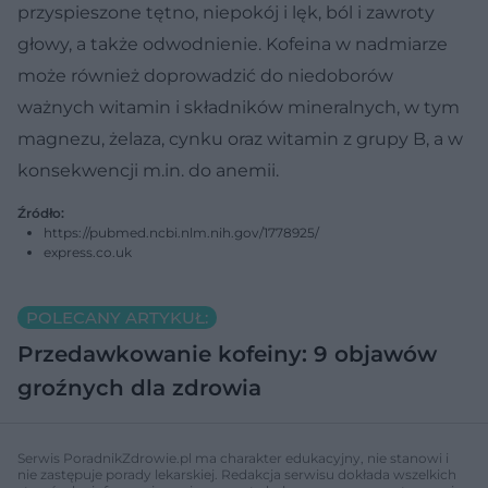
przyspieszone tętno, niepokój i lęk, ból i zawroty
głowy, a także odwodnienie. Kofeina w nadmiarze
może również doprowadzić do niedoborów
ważnych witamin i składników mineralnych, w tym
magnezu, żelaza, cynku oraz witamin z grupy B, a w
konsekwencji m.in. do anemii.
Źródło:
https://pubmed.ncbi.nlm.nih.gov/1778925/
express.co.uk
POLECANY ARTYKUŁ:
Przedawkowanie kofeiny: 9 objawów
groźnych dla zdrowia
Serwis PoradnikZdrowie.pl ma charakter edukacyjny, nie stanowi i
nie zastępuje porady lekarskiej. Redakcja serwisu dokłada wszelkich