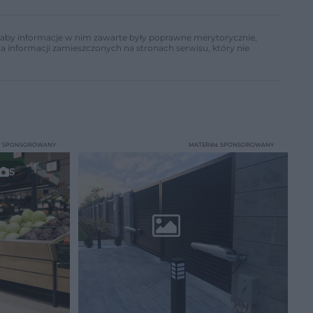
ń, aby informacje w nim zawarte były poprawne merytorycznie,
a informacji zamieszczonych na stronach serwisu, który nie
T SPONSOROWANY
MATERIAŁ SPONSOROWANY
5