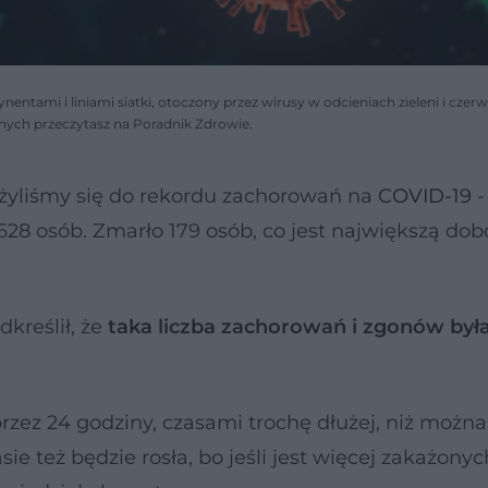
entami i liniami siatki, otoczony przez wirusy w odcieniach zieleni i czerw
ych przeczytasz na Poradnik Zdrowie.
liżyliśmy się do rekordu zachorowań na
COVID-19
-
628 osób. Zmarło 179 osób, co jest największą do
kreślił, że
taka liczba zachorowań i zgonów był
przez 24 godziny, czasami trochę dłużej, niż możn
e też będzie rosła, bo jeśli jest więcej zakażonyc