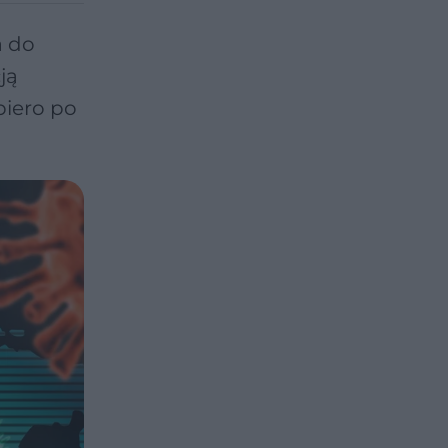
a do
ją
piero po