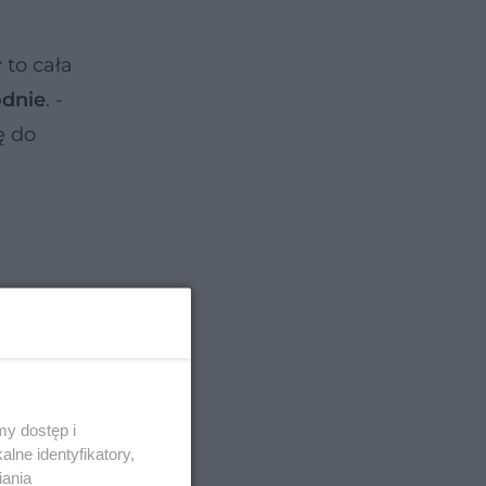
 to cała
odnie
. -
ę do
y dostęp i
lne identyfikatory,
iania