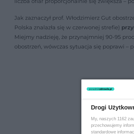
liczba ofiar proporcjonalnie się zwiększa – p
Jak zaznaczył prof. Włodzimierz Gut obostrze
Polska znalazła się w czerwonej strefie)
przy
Miejmy nadzieję, że przynajmniej 90-95 proc.
obostrzeń, wówczas sytuacja się poprawi – po
Drogi Użytkow
My, naszych 1162 zau
przechowujemy informa
standardowe informac