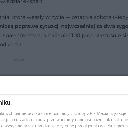
owiedział ekspert.
nia, które weszły w życie w ostatnią sobotę (kiedy
niosą poprawę sytuacji najwcześniej za dwa tyg
 społeczeństwa, a najlepiej 100 proc., zastosuje si
dkreślił.
niku,
fanych partnerów oraz inne podmioty z Grupy ZPR Media uzyskujem
cje na urządzeniu oraz przetwarzamy dane osobowe, takie jak unika
je wysyłane przez urządzenie czy dane przeglądania w celu zapewn