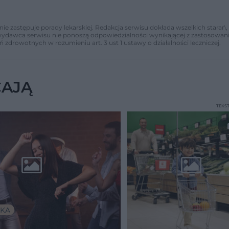
nie zastępuje porady lekarskiej. Redakcja serwisu dokłada wszelkich stara
i wydawca serwisu nie ponoszą odpowiedzialności wynikającej z zastosowani
ń zdrowotnych w rozumieniu art. 3 ust 1 ustawy o działalności leczniczej.
CAJĄ
TEKS
KA