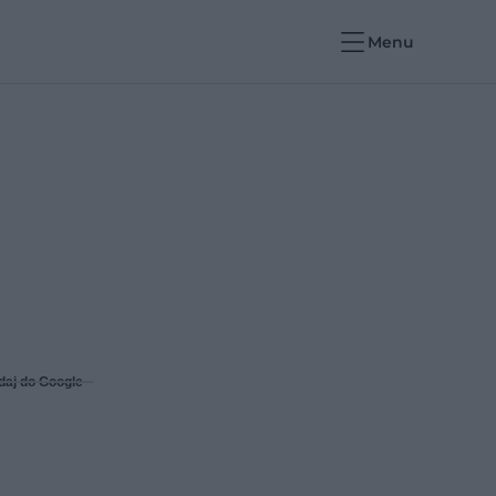
Menu
daj do Google