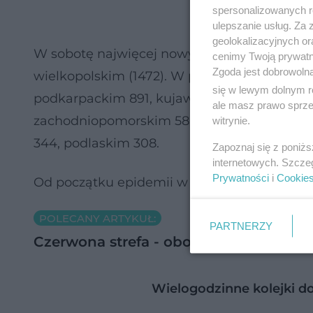
spersonalizowanych re
ulepszanie usług. Za
geolokalizacyjnych or
W sobotę najwięcej nowych zakażeń stwierd
cenimy Twoją prywatno
Zgoda jest dobrowoln
wielkopolskim (1472). W pozostałych wojew
się w lewym dolnym r
podkarpackim 891, kujawsko-pomorskim 777,
ale masz prawo sprzec
zachodniopomorskim 580, opolskim 558, św
witrynie.
344, podlaskim 308.
Zapoznaj się z poniż
internetowych. Szcze
Prywatności
i
Cookie
Od początku epidemii w Polsce potwierdzono 
POLECANY ARTYKUŁ:
PARTNERZY
Czerwona strefa - obostrzenia. Jakie 
Wielogodzinne kolejki 