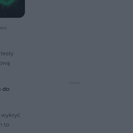
ieni,
 testy
bową
a do
a wykryć
h to