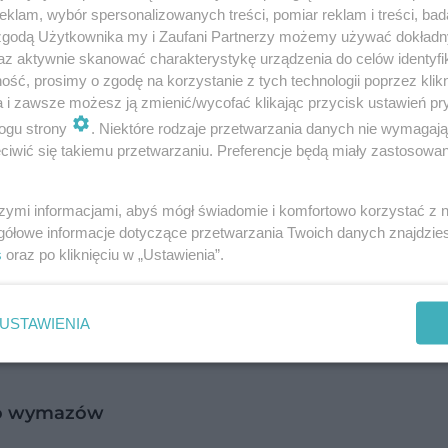
klam, wybór spersonalizowanych treści, pomiar reklam i treści, bad
 zgodą Użytkownika my i Zaufani Partnerzy możemy używać dokład
az aktywnie skanować charakterystykę urządzenia do celów identyfi
zono w woj. mazowieckim (2026), małopolskim (14
ść, prosimy o zgodę na korzystanie z tych technologii poprzez klikn
a i zawsze możesz ją zmienić/wycofać klikając przycisk ustawień pr
ództwach odnotowano: w śląskim 1262, łódzkim 10
ogu strony
. Niektóre rodzaje przetwarzania danych nie wymagaj
 pomorskim 776, lubelskim 715, dolnośląskim 64
iwić się takiemu przetwarzaniu. Preferencje będą miały zastosowanie
iętokrzyskim 412, lubuskim 379, warmińsko-mazu
szymi informacjami, abyś mógł świadomie i komfortowo korzystać z
gółowe informacje dotyczące przetwarzania Twoich danych znajdzi
s
oraz po kliknięciu w „Ustawienia”.
241 tys. 946 zakażeń, zmarło 4 tys. 351 osób.
USTAWIENIA
zasady obowiązują w czerwonej strefie?
do wymazów