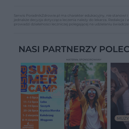
Serwis PoradnikZdrowie.pl ma charakter edukacyjny, nie stanowi i 
jednakże decyzja dotycząca leczenia należy do lekarza. Redakcja 
prowadzi działalności leczniczej polegającej na udzielaniu świadcze
NASI PARTNERZY POLE
MATERIAŁ SPONSOROWANY
MUZY