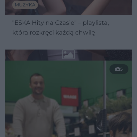
MUZYKA
"ESKA Hity na Czasie" – playlista,
która rozkręci każdą chwilę
5