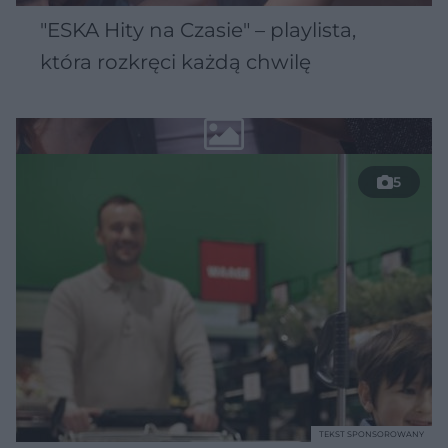
"ESKA Hity na Czasie" – playlista,
która rozkręci każdą chwilę
5
TEKST SPONSOROWANY