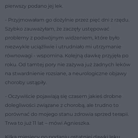
pierwszy podano jej lek.
- Przyjmowałam go dożylnie przez pięć dni z rzędu.
Szybko zauważyłam, że zaczęły ustępować
problemy z podwójnym widzeniem, które było
niezwykle uciążliwie i utrudniało mi utrzymanie
równowagi - wspomina. Kolejną dawkę przyjęła po
roku. Od tamtej pory nie zażywa już żadnych leków
na stwardnienie rozsiane, a neurologiczne objawy
choroby ustąpiły.
- Oczywiście pojawiają się czasem jakieś drobne
dolegliwości związane z chorobą, ale trudno to
porównać do mojego stanu zdrowia sprzed terapii.
Trwa to już 11 lat – mówi Agnieszka.
Kilka miesięcy po podaniu ostatniej dawki leku,