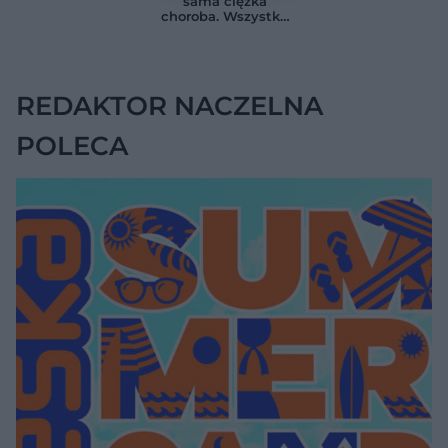
sama ciężka
na chorobę jelita
13 lat. Naukowcy
choroba. Wszystko
wskazali kluczowe
zmieniają jedne
czynniki
urodziny
REDAKTOR NACZELNA
POLECA