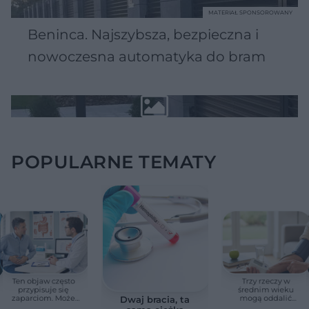
MATERIAŁ SPONSOROWANY
Beninca. Najszybsza, bezpieczna i
nowoczesna automatyka do bram
POPULARNE TEMATY
Ten objaw często
Trzy rzeczy w
przypisuje się
średnim wieku
zaparciom. Może
mogą oddalić
Dwaj bracia, ta
jednak wskazywać
demencję o prawie