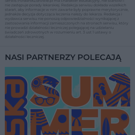
Serwis PoradnikZdrowie.pl ma charakter edukacyjny, nie stanowi i
nie zastępuje porady lekarskiej. Redakcja serwisu dokłada wszelkich
starań, aby informacje w nim zawarte były poprawne merytorycznie,
jednakże decyzja dotycząca leczenia należy do lekarza. Redakcja i
wydawca serwisu nie ponoszą odpowiedzialności wynikającej z
zastosowania informacji zamieszczonych na stronach serwisu, który
nie prowadzi działalności leczniczej polegającej na udzielaniu
świadczeń zdrowotnych w rozumieniu art. 3 ust 1 ustawy o
działalności leczniczej.
NASI PARTNERZY POLECAJĄ